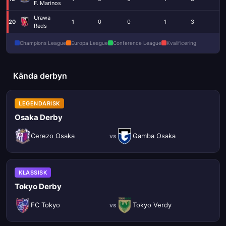
F. Marinos
Urawa
20
1
0
0
1
3
4
Reds
Champions League
Europa League
Conference League
Kvalificering
Kända derbyn
LEGENDARISK
Osaka Derby
Cerezo Osaka
Gamba Osaka
vs
KLASSISK
Tokyo Derby
FC Tokyo
Tokyo Verdy
vs