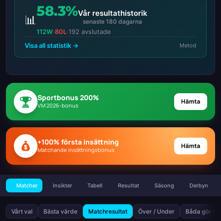
58.3%
Vår resultathistorik
📊
senaste 180 dagarna
112W
·
80L
·
192 avslutade
Visa all statistik →
Metod
Sportbonus 200%
Hämta
VM 2026-bonus
+100% första insättning
Hämta
Matchande insättningsbonus
Matcher
Insikter
Tabell
Resultat
Säsong
Derbyn
Vårt val
Bästa värde
Matchresultat
Över / Under
Båda gör må