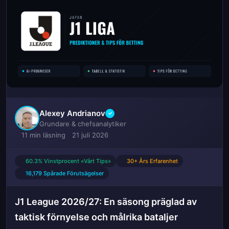
Alexey Andrianov
✓
Grundare & chefsanalytiker
11 min läsning
21 juli 2026
60.3% Vinstprocent «Vårt Tips»
30+ Års Erfarenhet
16,179 Spårade Förutsägelser
J1 League 2026/27: En säsong präglad av
taktisk förnyelse och målrika bataljer