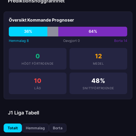
Prediktionsnoggrannhet
Översikt Kommande Prognoser
36%
64%
Hemmalag 8
Oavgjort 0
Borta 14
0
12
HÖGT FÖRTROENDE
MEDEL
10
48%
LÅG
SNITTFÖRTROENDE
J1 Liga Tabell
Totalt
Hemmalag
Borta