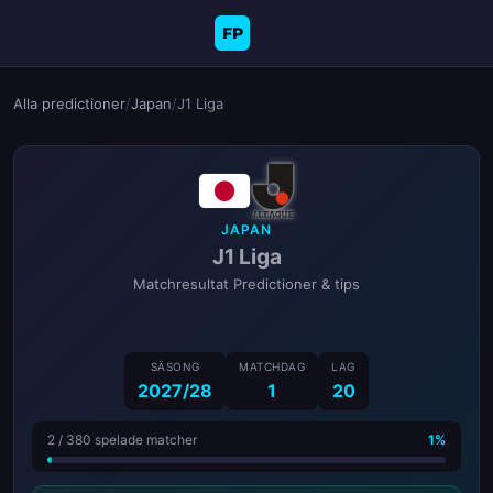
FP
Alla predictioner
/
Japan
/
J1 Liga
JAPAN
J1 Liga
Matchresultat Predictioner & tips
SÄSONG
MATCHDAG
LAG
2027/28
1
20
2 / 380 spelade matcher
1%