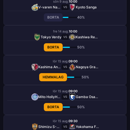
sön 9 aug.
10:00
V-varen Nagasaki
Kyoto Sanga
VS
BORTA
40%
fre 14 aug.
10:00
Tokyo Verdy
Kashiwa Reysol
VS
BORTA
50%
lör 15 aug.
09:00
Kashima Antlers
Nagoya Grampus
VS
HEMMALAG
50%
lör 15 aug.
09:00
Mito HollyHock
Gamba Osaka
VS
BORTA
50%
lör 15 aug.
09:30
Shimizu S-Pulse
Yokohama F. Marinos
VS