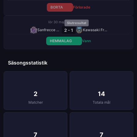
BORTA
Förlorade
lör 30 maj
Slutresultat
2 - 1
Sanfrecce Hiroshima
Kawasaki Frontale
HEMMALAG
Vann
Säsongsstatistik
2
14
Matcher
Totala mål
7
7