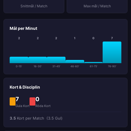
Snittmål / Match
Max mål / Match
Mål per Minut
2
2
2
1
0
7
0-15'
16-30'
31-45'
46-60'
61-75'
76-90'
Kort & Disciplin
7
0
Gula Kort
Röda Kort
3.5
Kort per Match
(3.5 Gul)