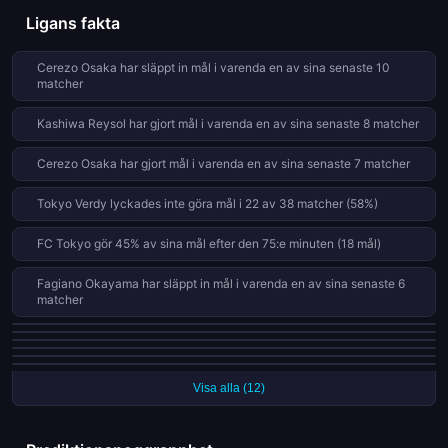
tempot högt genom hela tabellen. Denna sammanfattning ger
Ligans fakta
dig en snabb överblick över vilka lag som klättrade uppåt och
vilka som började tappa mark i jakten på titeln eller kampen
Cerezo Osaka har släppt in mål i varenda en av sina senaste 10
mot nedflyttningen. Med fokus på nyckelspelarnas
matcher
prestationer och tränarnas taktiska val får du en komplett bild
av hur stämningen såg ut runt om i Japan. Oavsett vilket lag
Kashiwa Reysol har gjort mål i varenda en av sina senaste 8 matcher
du rotar för är detta din guide till allt det bästa från veckans
matcher.
Cerezo Osaka har gjort mål i varenda en av sina senaste 7 matcher
Tokyo Verdy lyckades inte göra mål i 22 av 38 matcher (58%)
FC Tokyo gör 45% av sina mål efter den 75:e minuten (18 mål)
Fagiano Okayama har släppt in mål i varenda en av sina senaste 6
matcher
Shimizu S-Pulse har gjort alla 6 straffar den här säsongen
FC Tokyo har gjort alla 6 straffar den här säsongen
Sanfrecce Hiroshima släpper in 42% av målen efter den 75:e minuten (11
Båda lagen gjorde mål i 13 av Cerezo Osakas senaste 15 matcher (87%)
mål)
Sanfrecce Hiroshima gör 40% av sina mål efter den 75:e minuten (19 mål)
Urawa Reds vinner 68% hemma men bara 16% borta
Visa alla (12)