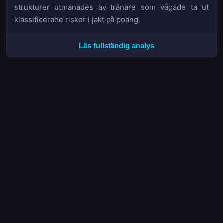
strukturer utmanades av tränare som vågade ta ut
klassificerade risker i jakt på poäng.
Den taktiska utvecklingen under säsongen har varit
Läs fullständig analys
slående. Flera lag övergav de konservativa
uppställningarna till förmån för flexibla formationer
som möjliggjorde snabba omställningar och högre
press. Denna utveckling har påverkat odds-sättningen
hos bookmakers, som nu måste ta hänsyn till en liga
där marginalerna mellan succé och misslyckande
krympt avsevärt. Kashiwas framgångar kan delvis
tillskrivas just deras förmåga att anpassa sig till
motståndarnas spelstil samtidigt som de behöll sin
egen identitet på planen.
Avsaknaden av tydliga Europaplatsbekräftelser i datan
innebär att den analasen fokus ligger på de strukturer
som definierade säsongen som helhet. J1 League
2026/27 representerar ett skifte mot mer