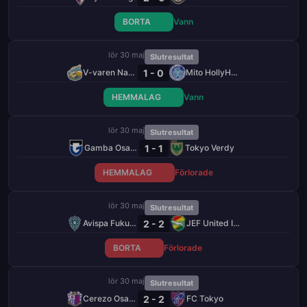
BORTA
Vann
lör 30 maj
Slutresultat
1 - 0
V-varen Nagasaki
Mito HollyHock
HEMMALAG
Vann
lör 30 maj
Slutresultat
1 - 1
Gamba Osaka
Tokyo Verdy
HEMMALAG
Förlorade
lör 30 maj
Slutresultat
2 - 2
Avispa Fukuoka
JEF United Ichihara Chiba
BORTA
Förlorade
lör 30 maj
Slutresultat
2 - 2
Cerezo Osaka
FC Tokyo