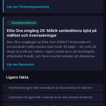
Douala (båda på 43 poäng) jagar hårt och kan pressa ledning...
Läs mer Förhandsgranskning
RUNDRECENSION
Elite One omgång 26: Målrik seriéeditions bjöd på
målfest och överraskningar
Den 26:e omgången av Elite One 2026/27 levererade ett
extraordinärt målfyrverkeri med totalt 30 baljer – ett snitt på
drygt fyra mål per match. Lagen visade prov på skoningslös
effektivitet framåt, och flera resultat kommer att diskuteras
länge i de cameroonska fotbollskretsarna. Från Dynamo de D...
Läs mer Recension
Ligans fakta
Panthère har gjort mål i varenda en av sina senaste 10 matcher
Cotonsport har gjort mål i varenda en av sina senaste 8 matcher