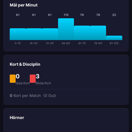
Mål per Minut
61
61
61
115
76
76
23
0-15'
16-30'
31-45'
46-60'
61-75'
76-90'
91-105'
Kort & Disciplin
0
3
Gula Kort
Röda Kort
0
Kort per Match
(0 Gul)
Hörnor