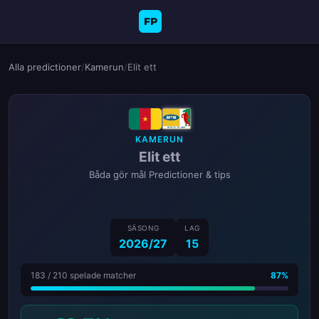
FP
Alla predictioner
/
Kamerun
/
Elit ett
KAMERUN
Elit ett
Båda gör mål Predictioner & tips
SÄSONG
LAG
2026/27
15
183 / 210 spelade matcher
87%