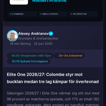
Alexey Andrianov
✓
Grundare & chefsanalytiker
19 min läsning
25 juni 2026
60.3% Vinstprocent «Vårt Tips»
30+ Års Erfarenhet
16,179 Spårade Förutsägelser
Elite One 2026/27: Colombe styr mot
bucklan medan tre lag kämpar för överlevnad
Säsongen 2026/27 i Elite One närmar sig sitt slut med
96 procent av matcherna spelade, och 175 av totalt 182
omgångar avklarade. Med endast en handfull matcher