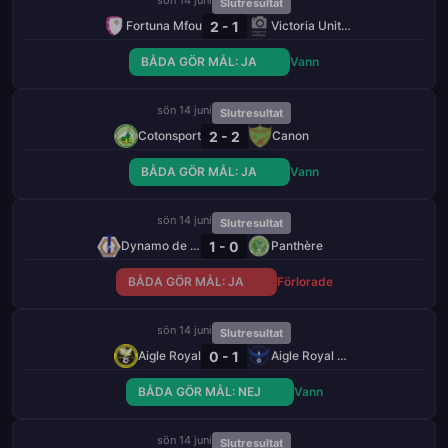
Slutresultat
2 - 1
Fortuna Mfou
Victoria United
BÅDA GÖR MÅL: JA
Vann
sön 14 juni
Slutresultat
2 - 2
Cotonsport
Canon
BÅDA GÖR MÅL: JA
Vann
sön 14 juni
Slutresultat
1 - 0
Dynamo de Douala
Panthère
BÅDA GÖR MÅL: JA
Förlorade
sön 14 juni
Slutresultat
0 - 1
Aigle Royal
Aigle Royal de Moungo
BÅDA GÖR MÅL: NEJ
Vann
sön 14 juni
Slutresultat