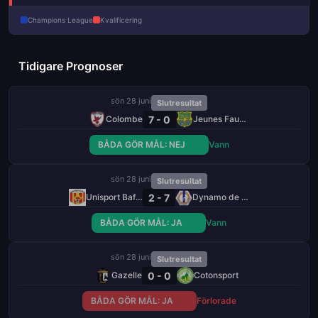
Champions League
Kvalificering
Tidigare Prognoser
sön 28 juni
Slutresultat
7 - 0
Colombe
Jeunes Fauves
BÅDA GÖR MÅL: NEJ
Vann
sön 28 juni
Slutresultat
2 - 7
Unisport Bafang
Dynamo de Douala
BÅDA GÖR MÅL: JA
Vann
sön 28 juni
Slutresultat
0 - 0
Gazelle
Cotonsport
BÅDA GÖR MÅL: JA
Förlorade