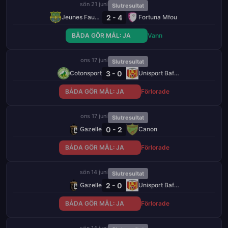
sön 21 juni
Slutresultat
2 - 4
Jeunes Fauves
Fortuna Mfou
BÅDA GÖR MÅL: JA
Vann
ons 17 juni
Slutresultat
3 - 0
Cotonsport
Unisport Bafang
BÅDA GÖR MÅL: JA
Förlorade
ons 17 juni
Slutresultat
0 - 2
Gazelle
Canon
BÅDA GÖR MÅL: JA
Förlorade
sön 14 juni
Slutresultat
2 - 0
Gazelle
Unisport Bafang
BÅDA GÖR MÅL: JA
Förlorade
sön 14 juni