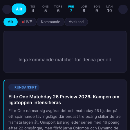
TIS
ONS
TORS
FRE
LÖR
SÖN
MÅN
TIS
Allt
4
5
6
7
8
9
10
11
Allt
LIVE
Kommande
Avslutad
Inga kommande matcher för denna period
RUNDANSIKT
Elite One Matchday 26 Preview 2026: Kampen om
ligatoppen intensifieras
Elite One närmar sig avgörandet och matchday 26 bjuder på
ett spännande tävlingsläge där endast tre poäng skiljer de tre
främsta lagen åt. Unisport Bafang leder serien med 46 poäng
efter 22 omgångar, men förföljarna Colombe och Dynamo de