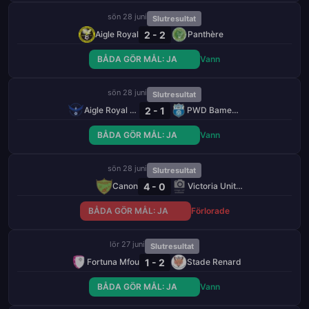
sön 28 juni
Slutresultat
2 - 2
Aigle Royal
Panthère
BÅDA GÖR MÅL: JA
Vann
sön 28 juni
Slutresultat
2 - 1
Aigle Royal de Moungo
PWD Bamenda
BÅDA GÖR MÅL: JA
Vann
sön 28 juni
Slutresultat
4 - 0
Canon
Victoria United
BÅDA GÖR MÅL: JA
Förlorade
lör 27 juni
Slutresultat
1 - 2
Fortuna Mfou
Stade Renard
BÅDA GÖR MÅL: JA
Vann