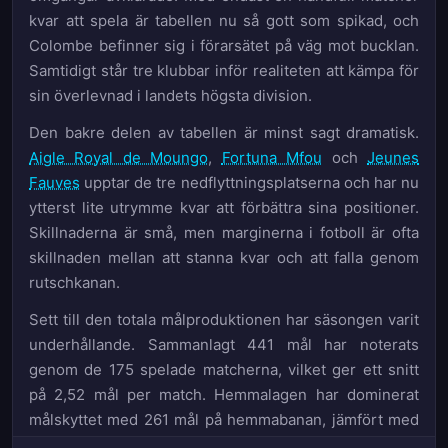
kvar att spela är tabellen nu så gott som spikad, och
Colombe befinner sig i förarsätet på väg mot bucklan.
Samtidigt står tre klubbar inför realiteten att kämpa för
sin överlevnad i landets högsta division.
Den bakre delen av tabellen är minst sagt dramatisk.
Aigle Royal de Moungo
,
Fortuna Mfou
och
Jeunes
Fauves
upptar de tre nedflyttningsplatserna och har nu
ytterst lite utrymme kvar att förbättra sina positioner.
Skillnaderna är små, men marginerna i fotboll är ofta
skillnaden mellan att stanna kvar och att falla genom
rutschkanan.
Sett till den totala målproduktionen har säsongen varit
underhållande. Sammanlagt 441 mål har noterats
genom de 175 spelade matcherna, vilket ger ett snitt
på 2,52 mål per match. Hemmalagen har dominerat
målskyttet med 261 mål på hemmabanan, jämfört med
180 bortamål – en fördelning som understryker hur