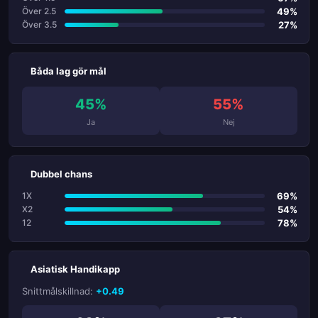
49%
Över 2.5
27%
Över 3.5
Båda lag gör mål
45%
55%
Ja
Nej
Dubbel chans
69%
1X
54%
X2
78%
12
Asiatisk Handikapp
Snittmålskillnad:
+0.49