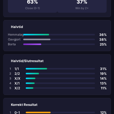
63%
37%
Close (0-1)
Win by 2+
Halvtid
36%
Hemmalag
38%
Oavgjort
25%
Borta
Halvtid/Slutresultat
1/1
31%
1
2/2
19%
2
X/X
14%
3
X/1
13%
4
X/2
11%
5
Korrekt Resultat
0-1
12%
1