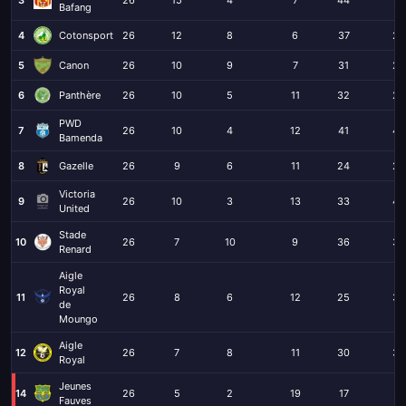
Bafang
4
Cotonsport
26
12
8
6
37
23
5
Canon
26
10
9
7
31
20
6
Panthère
26
10
5
11
32
26
PWD
7
26
10
4
12
41
42
Bamenda
8
Gazelle
26
9
6
11
24
29
Victoria
9
26
10
3
13
33
42
United
Stade
10
26
7
10
9
36
38
Renard
Aigle
Royal
11
26
8
6
12
25
38
de
Moungo
Aigle
12
26
7
8
11
30
33
Royal
Jeunes
14
26
5
2
19
17
57
Fauves