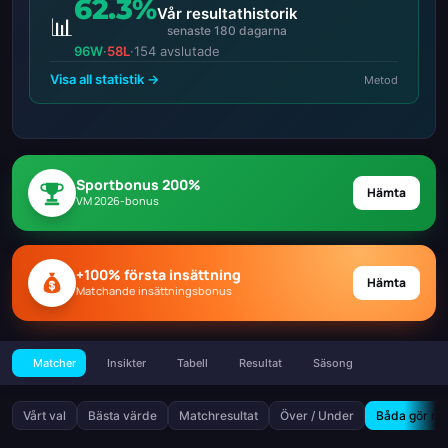
62.3%
Vår resultathistorik
📊
senaste 180 dagarna
96W
·
58L
·
154 avslutade
Visa all statistik →
Metod
Sportbonus 200%
Hämta
VM 2026-bonus
+100% första insättning
Hämta
Matchande insättningsbonus
Matcher
Insikter
Tabell
Resultat
Säsong
Vårt val
Bästa värde
Matchresultat
Över / Under
Båda gör må