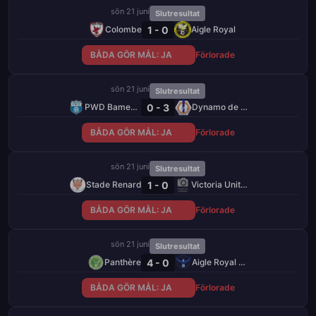
sön 21 juni
Slutresultat
1 - 0
Colombe
Aigle Royal
BÅDA GÖR MÅL: JA
Förlorade
sön 21 juni
Slutresultat
0 - 3
PWD Bamenda
Dynamo de Douala
BÅDA GÖR MÅL: JA
Förlorade
sön 21 juni
Slutresultat
1 - 0
Stade Renard
Victoria United
BÅDA GÖR MÅL: JA
Förlorade
sön 21 juni
Slutresultat
4 - 0
Panthère
Aigle Royal de Moungo
BÅDA GÖR MÅL: JA
Förlorade