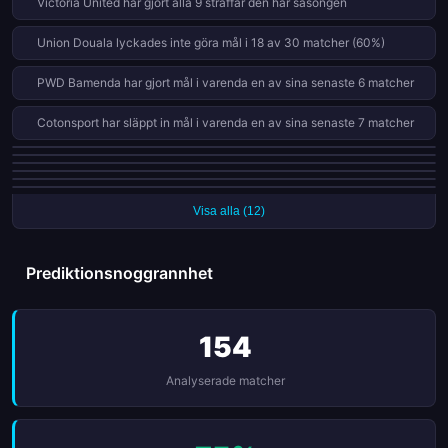
Victoria United har gjort alla 9 straffar den här säsongen
Union Douala lyckades inte göra mål i 18 av 30 matcher (60%)
PWD Bamenda har gjort mål i varenda en av sina senaste 6 matcher
Cotonsport har släppt in mål i varenda en av sina senaste 7 matcher
Victoria United har släppt in mål i varenda en av sina senaste 7 matcher
Union Douala har vunnit bara 0 av 15 bortamatcher den här säsongen
Dynamo de Douala har släppt in mål i varenda en av sina senaste 6
Victoria United vinner 63% hemma men bara 20% borta
matcher
Union Douala har fått 5 röda kort i 30 matcher den här säsongen
Stade Renard släpper in 39% av målen efter den 75:e minuten (7 mål)
Visa alla (12)
Prediktionsnoggrannhet
154
Analyserade matcher