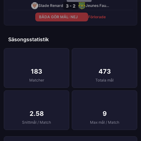
3 - 2
Stade Renard
Jeunes Fauves
BÅDA GÖR MÅL: NEJ
Förlorade
Säsongsstatistik
183
473
Matcher
Totala mål
2.58
9
Snittmål / Match
Max mål / Match