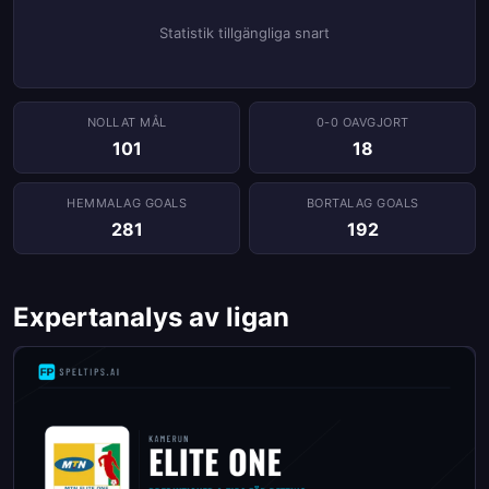
Statistik tillgängliga snart
NOLLAT ​​MÅL
0-0 OAVGJORT
101
18
HEMMALAG GOALS
BORTALAG GOALS
281
192
Expertanalys av ligan