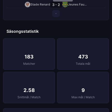
3 - 2
Stade Renard
Jeunes Fauves
-
Säsongsstatistik
183
473
Matcher
Totala mål
2.58
9
Snittmål / Match
Max mål / Match