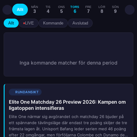
MÅN
TIS
ONS
TORS
FRE
LÖR
SÖN
MÅN
Allt
3
4
5
6
7
8
9
10
Allt
LIVE
Kommande
Avslutad
Inga kommande matcher för denna period
RUNDANSIKT
Elite One Matchday 26 Preview 2026: Kampen om
ligatoppen intensifieras
Elite One närmar sig avgörandet och matchday 26 bjuder på
ett spännande tävlingsläge där endast tre poäng skiljer de tre
främsta lagen åt. Unisport Bafang leder serien med 46 poäng
efter 22 omgångar, men förföljarna Colombe och Dynamo de