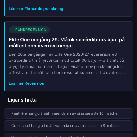
Douala (båda på 43 poäng) jagar hårt och kan pressa ledning...
Läs mer Förhandsgranskning
RUNDRECENSION
Elite One omgång 26: Målrik seriéeditions bjöd på
målfest och överraskningar
Den 26:e omgången av Elite One 2026/27 levererade ett
extraordinärt målfyrverkeri med totalt 30 baljer – ett snitt på
drygt fyra mål per match. Lagen visade prov på skoningslös
effektivitet framåt, och flera resultat kommer att diskuteras
länge i de cameroonska fotbollskretsarna. Från Dynamo de D...
Läs mer Recension
Ligans fakta
Panthère har gjort mål i varenda en av sina senaste 10 matcher
Cotonsport har gjort mål i varenda en av sina senaste 8 matcher