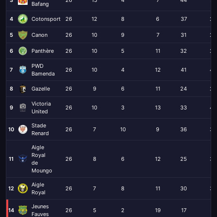
Bafang
4
Cotonsport
26
12
8
6
37
23
5
Canon
26
10
9
7
31
20
6
Panthère
26
10
5
11
32
26
PWD
7
26
10
4
12
41
42
Bamenda
8
Gazelle
26
9
6
11
24
29
Victoria
9
26
10
3
13
33
42
United
Stade
10
26
7
10
9
36
38
Renard
Aigle
Royal
11
26
8
6
12
25
38
de
Moungo
Aigle
12
26
7
8
11
30
33
Royal
Jeunes
14
26
5
2
19
17
57
Fauves