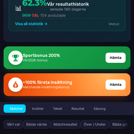
62.3%
Vår resultathistorik
📊
senaste 180 dagarna
96W
·
58L
·
154 avslutade
Visa all statistik →
Metod
Sportbonus 200%
Hämta
VM 2026-bonus
+100% första insättning
Hämta
Matchande insättningsbonus
Matcher
Insikter
Tabell
Resultat
Säsong
Vårt val
Bästa värde
Matchresultat
Över / Under
Båda gör må