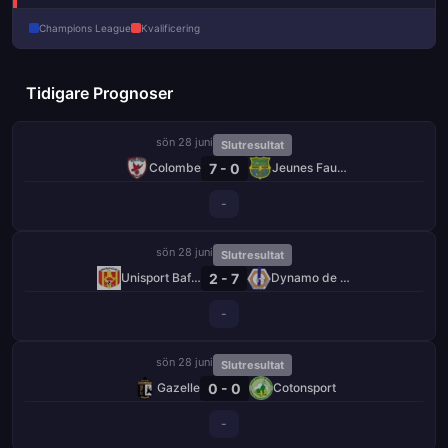
Champions League
Kvalificering
Tidigare Prognoser
sön 28 juni
Slutresultat
7 - 0
Colombe
Jeunes Fauves
-
sön 28 juni
Slutresultat
2 - 7
Unisport Bafang
Dynamo de Douala
-
sön 28 juni
Slutresultat
0 - 0
Gazelle
Cotonsport
-