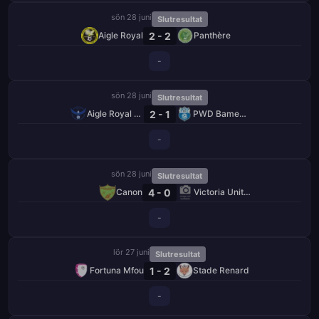
sön 28 juni
Slutresultat
2 - 2
Aigle Royal
Panthère
-
sön 28 juni
Slutresultat
2 - 1
Aigle Royal de Moungo
PWD Bamenda
-
sön 28 juni
Slutresultat
4 - 0
Canon
Victoria United
-
lör 27 juni
Slutresultat
1 - 2
Fortuna Mfou
Stade Renard
-