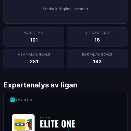
Statistik tillgängliga snart
NOLLAT ​​MÅL
0-0 OAVGJORT
101
18
HEMMALAG GOALS
BORTALAG GOALS
281
192
Expertanalys av ligan