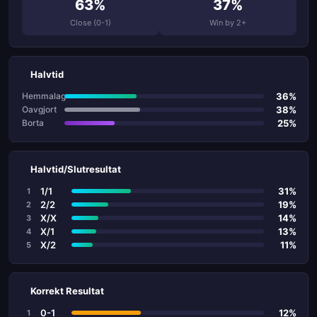
63%
37%
Close (0-1)
Win by 2+
Halvtid
36%
Hemmalag
38%
Oavgjort
25%
Borta
Halvtid/Slutresultat
1/1
31%
1
2/2
19%
2
X/X
14%
3
X/1
13%
4
X/2
11%
5
Korrekt Resultat
0-1
12%
1