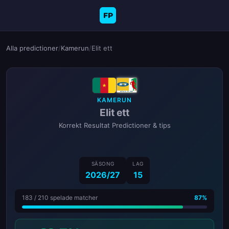
FP
Alla predictioner
/
Kamerun
/
Elit ett
KAMERUN
Elit ett
Korrekt Resultat Predictioner & tips
SÄSONG
LAG
2026/27
15
183 / 210 spelade matcher
87%