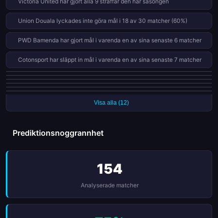
Victoria United har gjort alla 9 straffar den här säsongen
Union Douala lyckades inte göra mål i 18 av 30 matcher (60%)
PWD Bamenda har gjort mål i varenda en av sina senaste 6 matcher
Cotonsport har släppt in mål i varenda en av sina senaste 7 matcher
Victoria United har släppt in mål i varenda en av sina senaste 7 matcher
Union Douala har vunnit bara 0 av 15 bortamatcher den här säsongen
Dynamo de Douala har släppt in mål i varenda en av sina senaste 6
Victoria United vinner 63% hemma men bara 20% borta
matcher
Union Douala har fått 5 röda kort i 30 matcher den här säsongen
Stade Renard släpper in 39% av målen efter den 75:e minuten (7 mål)
Visa alla (12)
Prediktionsnoggrannhet
154
Analyserade matcher