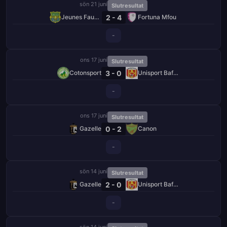
sön 21 juni
Slutresultat
2 - 4
Jeunes Fauves
Fortuna Mfou
-
ons 17 juni
Slutresultat
3 - 0
Cotonsport
Unisport Bafang
-
ons 17 juni
Slutresultat
0 - 2
Gazelle
Canon
-
sön 14 juni
Slutresultat
2 - 0
Gazelle
Unisport Bafang
-
sön 14 juni