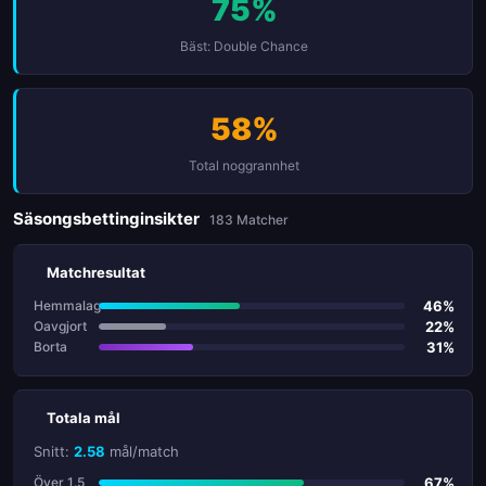
75%
Bäst: Double Chance
58%
Total noggrannhet
Säsongsbettinginsikter
183 Matcher
Matchresultat
46%
Hemmalag
22%
Oavgjort
31%
Borta
Totala mål
Snitt:
2.58
mål/match
67%
Över 1.5