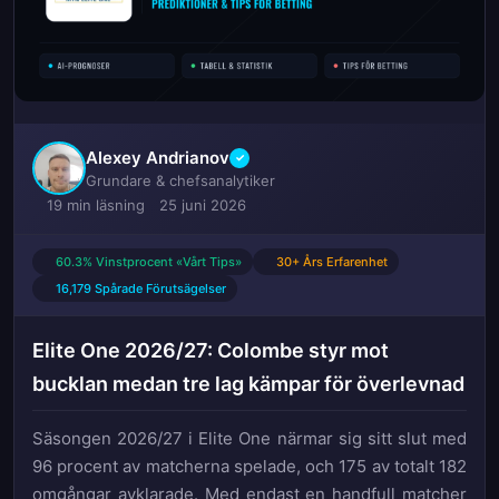
Alexey Andrianov
✓
Grundare & chefsanalytiker
19 min läsning
25 juni 2026
60.3% Vinstprocent «Vårt Tips»
30+ Års Erfarenhet
16,179 Spårade Förutsägelser
Elite One 2026/27: Colombe styr mot
bucklan medan tre lag kämpar för överlevnad
Säsongen 2026/27 i Elite One närmar sig sitt slut med
96 procent av matcherna spelade, och 175 av totalt 182
omgångar avklarade. Med endast en handfull matcher