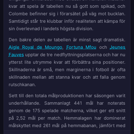
kvar att spela är tabellen nu så gott som spikad, och
Colombe befinner sig i förarsätet på väg mot bucklan.
Samtidigt står tre klubbar inför realiteten att kämpa för
sin överlevnad i landets högsta division.
Den bakre delen av tabellen är minst sagt dramatisk.
Aigle Royal de Moungo
,
Fortuna Mfou
och
Jeunes
Fauves
upptar de tre nedflyttningsplatserna och har nu
ytterst lite utrymme kvar att förbättra sina positioner.
Skillnaderna är små, men marginerna i fotboll är ofta
skillnaden mellan att stanna kvar och att falla genom
rutschkanan.
Sett till den totala målproduktionen har säsongen varit
underhållande. Sammanlagt 441 mål har noterats
genom de 175 spelade matcherna, vilket ger ett snitt
på 2,52 mål per match. Hemmalagen har dominerat
målskyttet med 261 mål på hemmabanan, jämfört med
180 bortamål – en fördelning som understryker hur