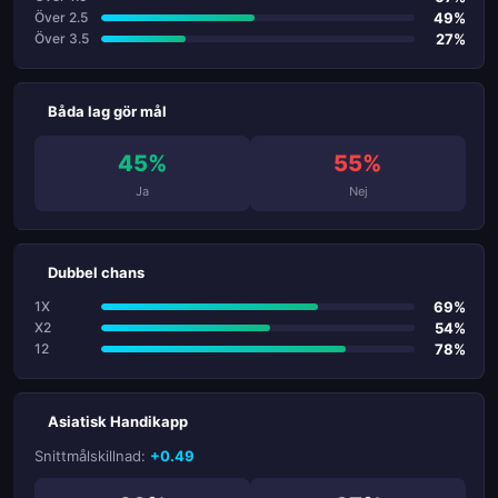
49%
Över 2.5
27%
Över 3.5
Båda lag gör mål
45%
55%
Ja
Nej
Dubbel chans
69%
1X
54%
X2
78%
12
Asiatisk Handikapp
Snittmålskillnad:
+0.49