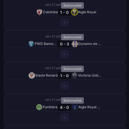
sön 21 juni
Slutresultat
1 - 0
Colombe
Aigle Royal
-
sön 21 juni
Slutresultat
0 - 3
PWD Bamenda
Dynamo de Douala
-
sön 21 juni
Slutresultat
1 - 0
Stade Renard
Victoria United
-
sön 21 juni
Slutresultat
4 - 0
Panthère
Aigle Royal de Moungo
-