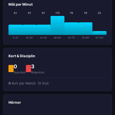
Mål per Minut
61
61
61
115
76
76
23
0-15'
16-30'
31-45'
46-60'
61-75'
76-90'
91-105'
Kort & Disciplin
0
3
Gula Kort
Röda Kort
0
Kort per Match
(0 Gul)
Hörnor