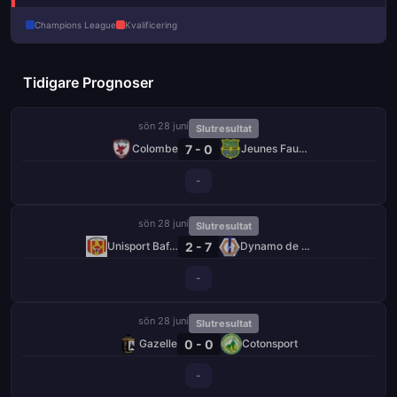
Champions League
Kvalificering
Tidigare Prognoser
sön 28 juni
Slutresultat
7 - 0
Colombe
Jeunes Fauves
-
sön 28 juni
Slutresultat
2 - 7
Unisport Bafang
Dynamo de Douala
-
sön 28 juni
Slutresultat
0 - 0
Gazelle
Cotonsport
-