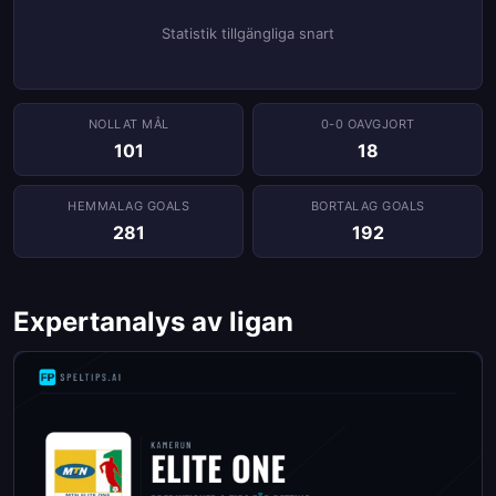
Statistik tillgängliga snart
NOLLAT ​​MÅL
0-0 OAVGJORT
101
18
HEMMALAG GOALS
BORTALAG GOALS
281
192
Expertanalys av ligan