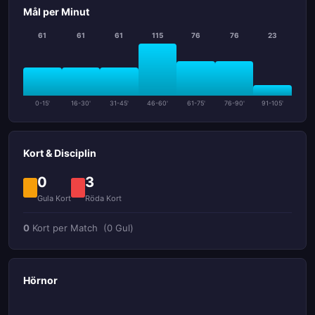
Mål per Minut
61
61
61
115
76
76
23
0-15'
16-30'
31-45'
46-60'
61-75'
76-90'
91-105'
Kort & Disciplin
0
3
Gula Kort
Röda Kort
0
Kort per Match
(0 Gul)
Hörnor