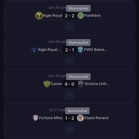
sön 28 juni
Slutresultat
2 - 2
Aigle Royal
Panthère
-
sön 28 juni
Slutresultat
2 - 1
Aigle Royal de Moungo
PWD Bamenda
-
sön 28 juni
Slutresultat
4 - 0
Canon
Victoria United
-
lör 27 juni
Slutresultat
1 - 2
Fortuna Mfou
Stade Renard
-