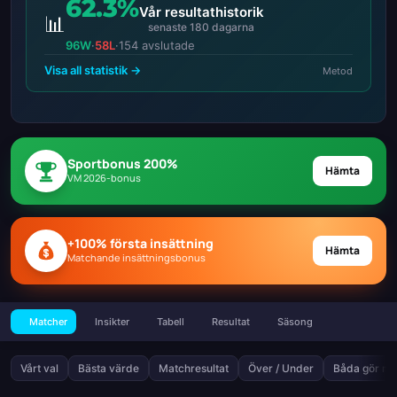
62.3%
Vår resultathistorik
📊
senaste 180 dagarna
96W
·
58L
·
154 avslutade
Visa all statistik →
Metod
Sportbonus 200%
Hämta
VM 2026-bonus
+100% första insättning
Hämta
Matchande insättningsbonus
Matcher
Insikter
Tabell
Resultat
Säsong
Vårt val
Bästa värde
Matchresultat
Över / Under
Båda gör må