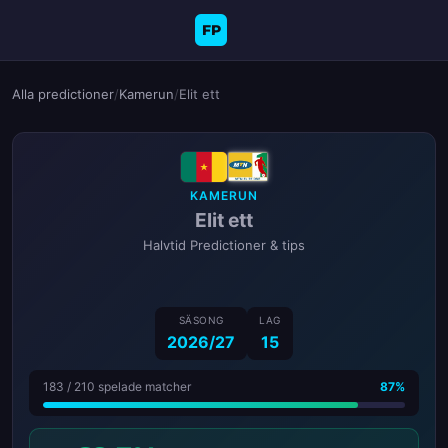
FP
Alla predictioner
/
Kamerun
/
Elit ett
KAMERUN
Elit ett
Halvtid Predictioner & tips
SÄSONG
LAG
2026/27
15
183 / 210 spelade matcher
87%