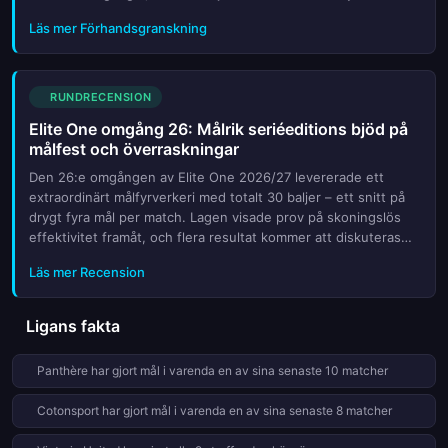
Douala (båda på 43 poäng) jagar hårt och kan pressa ledning...
Läs mer Förhandsgranskning
RUNDRECENSION
Elite One omgång 26: Målrik seriéeditions bjöd på
målfest och överraskningar
Den 26:e omgången av Elite One 2026/27 levererade ett
extraordinärt målfyrverkeri med totalt 30 baljer – ett snitt på
drygt fyra mål per match. Lagen visade prov på skoningslös
effektivitet framåt, och flera resultat kommer att diskuteras
länge i de cameroonska fotbollskretsarna. Från Dynamo de D...
Läs mer Recension
Ligans fakta
Panthère har gjort mål i varenda en av sina senaste 10 matcher
Cotonsport har gjort mål i varenda en av sina senaste 8 matcher