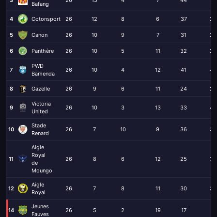
Bafang
4
Cotonsport
26
12
8
6
37
23
5
Canon
26
10
9
7
31
20
6
Panthère
26
10
5
11
32
26
PWD
7
26
10
4
12
41
42
Bamenda
8
Gazelle
26
9
6
11
24
29
Victoria
9
26
10
3
13
33
42
United
Stade
10
26
7
10
9
36
38
Renard
Aigle
Royal
11
26
8
6
12
25
38
de
Moungo
Aigle
12
26
7
8
11
30
33
Royal
Jeunes
14
26
5
2
19
17
57
Fauves