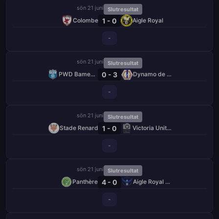
sön 21 juni
Slutresultat
1 - 0
Colombe
Aigle Royal
-
sön 21 juni
Slutresultat
0 - 3
PWD Bamenda
Dynamo de Douala
-
sön 21 juni
Slutresultat
1 - 0
Stade Renard
Victoria United
-
sön 21 juni
Slutresultat
4 - 0
Panthère
Aigle Royal de Moungo
-