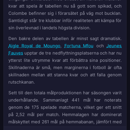
kvar att spela är tabellen nu så gott som spikad, och
Colombe befinner sig i förarsätet på väg mot bucklan.
Samtidigt står tre klubbar inför realiteten att kämpa för
sin överlevnad i landets högsta division.
Den bakre delen av tabellen är minst sagt dramatisk.
Aigle Royal de Moungo
,
Fortuna Mfou
och
Jeunes
Fauves
upptar de tre nedflyttningsplatserna och har nu
ytterst lite utrymme kvar att förbättra sina positioner.
Skillnaderna är små, men marginerna i fotboll är ofta
skillnaden mellan att stanna kvar och att falla genom
rutschkanan.
Sett till den totala målproduktionen har säsongen varit
underhållande. Sammanlagt 441 mål har noterats
genom de 175 spelade matcherna, vilket ger ett snitt
på 2,52 mål per match. Hemmalagen har dominerat
målskyttet med 261 mål på hemmabanan, jämfört med
180 bortamål – en fördelning som understryker hur