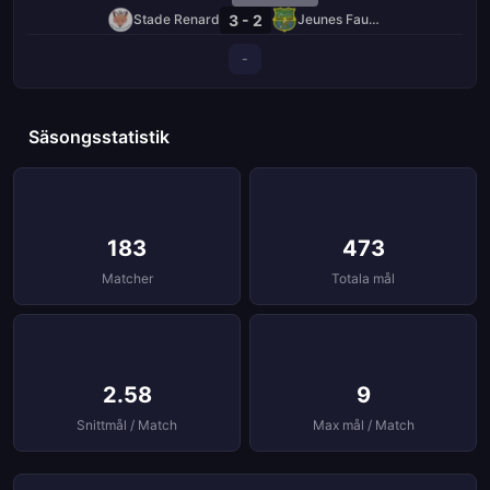
3 - 2
Stade Renard
Jeunes Fauves
-
Säsongsstatistik
183
473
Matcher
Totala mål
2.58
9
Snittmål / Match
Max mål / Match