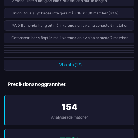
Victoria United har gjort alla 9 straffar den här säsongen
Union Douala lyckades inte göra mål i 18 av 30 matcher (60%)
PWD Bamenda har gjort mål i varenda en av sina senaste 6 matcher
Cotonsport har släppt in mål i varenda en av sina senaste 7 matcher
Victoria United har släppt in mål i varenda en av sina senaste 7 matcher
Union Douala har vunnit bara 0 av 15 bortamatcher den här säsongen
Dynamo de Douala har släppt in mål i varenda en av sina senaste 6
Victoria United vinner 63% hemma men bara 20% borta
matcher
Union Douala har fått 5 röda kort i 30 matcher den här säsongen
Stade Renard släpper in 39% av målen efter den 75:e minuten (7 mål)
Visa alla (12)
Prediktionsnoggrannhet
154
Analyserade matcher