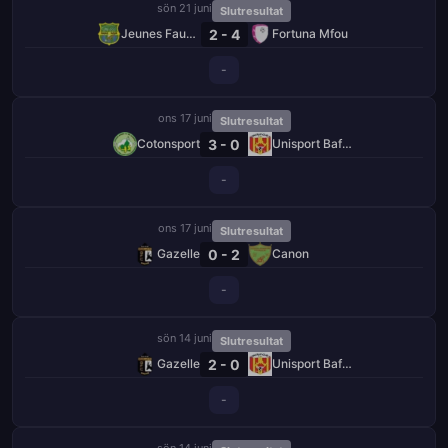
sön 21 juni
Slutresultat
2 - 4
Jeunes Fauves
Fortuna Mfou
-
ons 17 juni
Slutresultat
3 - 0
Cotonsport
Unisport Bafang
-
ons 17 juni
Slutresultat
0 - 2
Gazelle
Canon
-
sön 14 juni
Slutresultat
2 - 0
Gazelle
Unisport Bafang
-
sön 14 juni