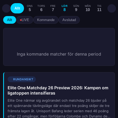
ONS
TORS
FRE
LÖR
SÖN
MÅN
TIS
ONS
Allt
5
6
7
8
9
10
11
12
Allt
LIVE
Kommande
Avslutad
Inga kommande matcher för denna period
RUNDANSIKT
Elite One Matchday 26 Preview 2026: Kampen om
ligatoppen intensifieras
Elite One närmar sig avgörandet och matchday 26 bjuder på
ett spännande tävlingsläge där endast tre poäng skiljer de tre
främsta lagen åt. Unisport Bafang leder serien med 46 poäng
efter 22 omgångar, men förföljarna Colombe och Dynamo de