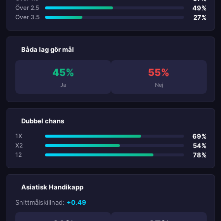
49%
Över 2.5
27%
Över 3.5
Båda lag gör mål
45%
55%
Ja
Nej
Dubbel chans
69%
1X
54%
X2
78%
12
Asiatisk Handikapp
Snittmålskillnad:
+0.49