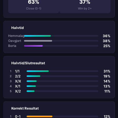
63%
37%
Close (0-1)
Win by 2+
Halvtid
36%
Hemmalag
38%
Oavgjort
25%
Borta
Halvtid/Slutresultat
1/1
31%
1
2/2
19%
2
X/X
14%
3
X/1
13%
4
X/2
11%
5
Korrekt Resultat
0-1
12%
1