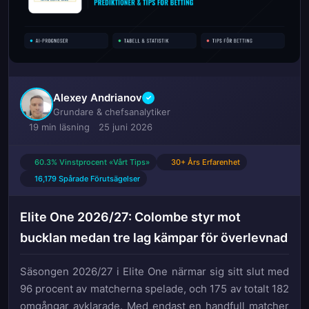
Alexey Andrianov
✓
Grundare & chefsanalytiker
19 min läsning
25 juni 2026
60.3% Vinstprocent «Vårt Tips»
30+ Års Erfarenhet
16,179 Spårade Förutsägelser
Elite One 2026/27: Colombe styr mot
bucklan medan tre lag kämpar för överlevnad
Säsongen 2026/27 i Elite One närmar sig sitt slut med
96 procent av matcherna spelade, och 175 av totalt 182
omgångar avklarade. Med endast en handfull matcher