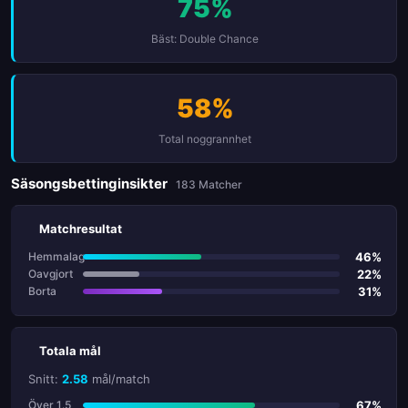
75%
Bäst: Double Chance
58%
Total noggrannhet
Säsongsbettinginsikter
183 Matcher
Matchresultat
46%
Hemmalag
22%
Oavgjort
31%
Borta
Totala mål
Snitt:
2.58
mål/match
67%
Över 1.5