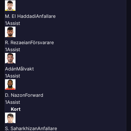
M. El Haddadi
Anfallare
1
Assist
R. Rezaeian
Försvarare
1
Assist
Adán
Målvakt
1
Assist
D. Nazon
Forward
1
Assist
Kort
S. Saharkhizan
Anfallare