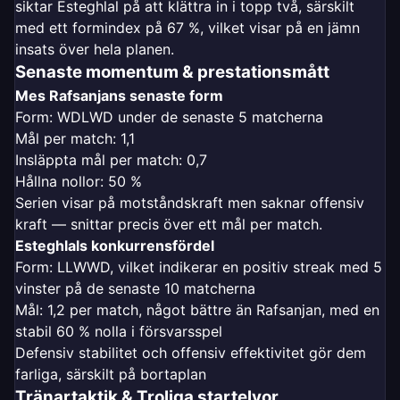
siktar Esteghlal på att klättra in i topp två, särskilt
med ett formindex på 67 %, vilket visar på en jämn
insats över hela planen.
Senaste momentum & prestationsmått
Mes Rafsanjans senaste form
Form: WDLWD under de senaste 5 matcherna
Mål per match: 1,1
Insläppta mål per match: 0,7
Hållna nollor: 50 %
Serien visar på motståndskraft men saknar offensiv
kraft — snittar precis över ett mål per match.
Esteghlals konkurrensfördel
Form: LLWWD, vilket indikerar en positiv streak med 5
vinster på de senaste 10 matcherna
Mål: 1,2 per match, något bättre än Rafsanjan, med en
stabil 60 % nolla i försvarsspel
Defensiv stabilitet och offensiv effektivitet gör dem
farliga, särskilt på bortaplan
Tränartaktik & Troliga startelvor