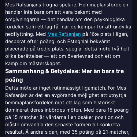
Mes Rafsanjans trogna spelare. Hemmaplansfördelen
handlar inte bara om att vara bekant med
omgivningarna — det handlar om den psykologiska
fördelen som ett lag får när de kämpar för att undvika
nedflyttning. Med
Mes Rafsanjan
på 16:e plats i ligan,
desperat efter poäng, och Esteghlal bekvämt
placerade på tredje plats, speglar detta möte två helt
olika berättelser — ett om överlevnad och ett om
kamp om mästerskapet.
Sammanhang & Betydelse: Mer än bara tre
poäng
Detta möte är inget rutinmässigt ligamatch. För Mes
Rafsanjan är det en avgörande möjlighet att utnyttja
hemmaplansfördelen mot ett lag som historiskt
dominerat deras inbördes möten. Med bara 15 poäng
på 15 matcher är värdarna i en osäker position och
måste omvandla den senaste formen till konkreta
resultat. Å andra sidan, med 35 poäng på 21 matcher,