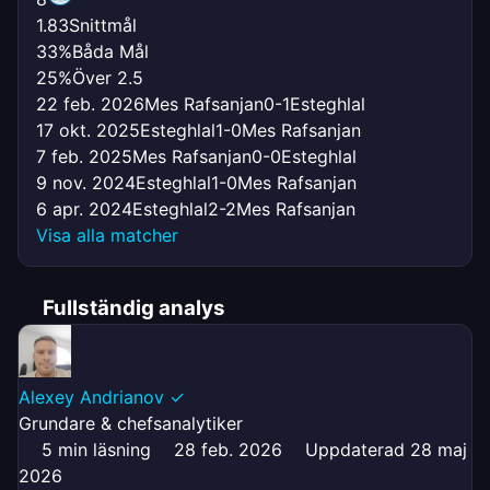
1.83
Snittmål
33%
Båda Mål
25%
Över 2.5
22 feb. 2026
Mes Rafsanjan
0-1
Esteghlal
17 okt. 2025
Esteghlal
1-0
Mes Rafsanjan
7 feb. 2025
Mes Rafsanjan
0-0
Esteghlal
9 nov. 2024
Esteghlal
1-0
Mes Rafsanjan
6 apr. 2024
Esteghlal
2-2
Mes Rafsanjan
Visa alla matcher
Fullständig analys
Alexey Andrianov
✓
Grundare & chefsanalytiker
5 min läsning
28 feb. 2026
Uppdaterad 28 maj
2026