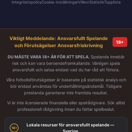
Integritetspolicy
Cookie-inställningar
Villkor
Statistik
Topplista
Viktigt Meddelande: Ansvarsfullt Spelande
18+
och Förutsägelser Ansvarsfriskrivning
DU MÅSTE VARA 18+ ÅR FÖR ATT SPELA.
Spelande innebär
risk och kan vara beroendeframkallande. Vänligen spela
ansvarsfullt och satsa endast vad du har råd att förlora.
Våra fotbollsförutsägelser är baserade på statistisk analys och
bör endast användas för underhållningsändamål. Tidigare
prestanda garanterar inte framtida resultat.
Vi är inte licensierade finansiella eller spelrådgivare. Sök alltid
professionell rådgivning innan du fattar spelbeslut.
Lokala resurser för ansvarsfullt spelande —
18+
Sverige