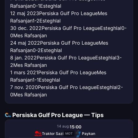
Rafsanjan
0-1
Esteghlal
12 maj 2023
Persiska Gulf Pro League
Mes
Rafsanjan
1-2
Esteghlal
30 dec. 2022
Persiska Gulf Pro League
Esteghlal
0-
0
Mes Rafsanjan
24 maj 2022
Persiska Gulf Pro League
Mes
Rafsanjan
0-2
Esteghlal
8 jan. 2022
Persiska Gulf Pro League
Esteghlal
3-
2
Mes Rafsanjan
1 mars 2021
Persiska Gulf Pro League
Mes
Rafsanjan
1-1
Esteghlal
7 nov. 2020
Persiska Gulf Pro League
Esteghlal
2-
0
Mes Rafsanjan
Persiska Gulf Pro League — Tips
14 aug.
15:00
Traktor Sazi
Paykan
MOT