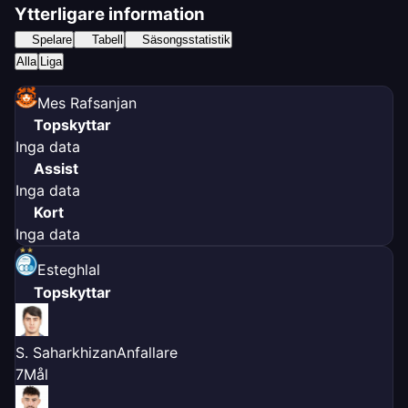
Ytterligare information
Spelare
Tabell
Säsongsstatistik
Alla
Liga
Mes Rafsanjan
Topskyttar
Inga data
Assist
Inga data
Kort
Inga data
Esteghlal
Topskyttar
S. Saharkhizan
Anfallare
7
Mål