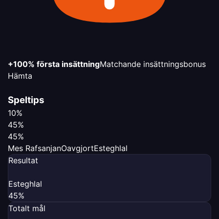
+100% första insättning
Matchande insättningsbonus
Hämta
Speltips
10%
45%
45%
Mes Rafsanjan
Oavgjort
Esteghlal
Resultat
Esteghlal
45%
Totalt mål