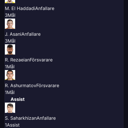
M. El Haddadi
Anfallare
3
Mål
J. Asani
Anfallare
3
Mål
R. Rezaeian
Försvarare
1
Mål
R. Ashurmatov
Försvarare
1
Mål
Assist
S. Saharkhizan
Anfallare
1
Assist