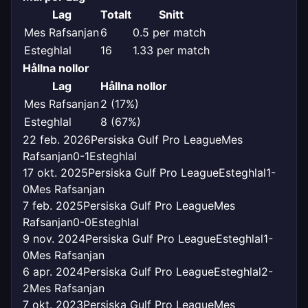
Lag
Totalt
Snitt
Mes Rafsanjan
6
0.5 per match
Esteghlal
16
1.33 per match
Hållna nollor
Lag
Hållna nollor
Mes Rafsanjan
2 (17%)
Esteghlal
8 (67%)
22 feb. 2026
Persiska Gulf Pro League
Mes
Rafsanjan
0-1
Esteghlal
17 okt. 2025
Persiska Gulf Pro League
Esteghlal
1-
0
Mes Rafsanjan
7 feb. 2025
Persiska Gulf Pro League
Mes
Rafsanjan
0-0
Esteghlal
9 nov. 2024
Persiska Gulf Pro League
Esteghlal
1-
0
Mes Rafsanjan
6 apr. 2024
Persiska Gulf Pro League
Esteghlal
2-
2
Mes Rafsanjan
7 okt. 2023
Persiska Gulf Pro League
Mes