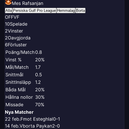
Mes Rafsanjan
Alla
Persiska Gulf Pro League
Hemmalag
Borta
O
F
F
V
F
10
Spelade
2
Vinster
2
Oavgjorda
6
Förluster
Poäng/Match
0.8
Vinst %
20%
Mål/Match
1.7
Snittmål
0.5
SnittInsläpp
1.2
Båda Mål
20%
Hållna nollor
30%
Missade
70%
Nya Matcher
22 feb.
F
mot Esteghlal
0-1
14 feb.
V
borta Paykan
2-0