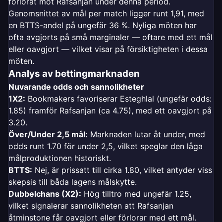
förlorat mot Rafsanjan under denna period.
Genomsnittet av mål per match ligger runt 1,91, med
en BTTS-andel på ungefär 36 %. Nyliga möten har
ofta avgjorts på små marginaler — oftare med ett mål
eller oavgjort — vilket visar på försiktigheten i dessa
möten.
Analys av bettingmarknaden
Nuvarande odds och sannolikheter
1X2:
Bookmakers favoriserar Esteghlal (ungefär odds:
1.85) framför Rafsanjan (ca 4.75), med ett oavgjort på
3.20.
Över/Under 2,5 mål:
Marknaden lutar åt under, med
odds runt 1.70 för under 2,5, vilket speglar den låga
målproduktionen historiskt.
BTTS:
Nej, är prissatt till cirka 1.80, vilket antyder viss
skepsis till båda lagens målskytte.
Dubbelchans (X2):
Hög tilltro med ungefär 1.25,
vilket signalerar sannolikheten att Rafsanjan
åtminstone får oavgjort eller förlorar med ett mål.