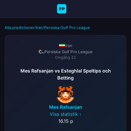
FP
Alla predictioner
/
Iran
/
Persiska Gulf Pro League
Iran
Persiska Gulf Pro League
Omgång 22
Mes Rafsanjan vs Esteghlal Speltips och
Betting
Mes Rafsanjan
Visa statistik ›
16.
15 p