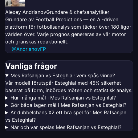
Alexey Andrianov
Grundare & chefsanalytiker
Grundare av Football Predictions — en AI-driven
plattform för fotbollsanalys som täcker över 180 ligor
världen över. Varje prognos genereras av vår motor
och granskas redaktionellt.
@AndrianovFP
Vanliga frågor
Mes Rafsanjan vs Esteghlal: vem spås vinna?
Vår modell förutspår Esteghlal med 45% säkerhet
baserat på form, inbördes möten och statistisk analys.
Hur många mål i Mes Rafsanjan vs Esteghlal?
Gör båda lagen mål i Mes Rafsanjan vs Esteghlal?
Är dubbelchans X2 ett bra spel för Mes Rafsanjan
vs Esteghlal?
När och var spelas Mes Rafsanjan vs Esteghlal?