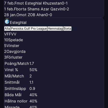
7 feb.
F
mot Esteghlal Khuzestan
0-1
1 feb.
F
borta Shams Azar Qazvin
0-2
28 jan.
O
mot ZOB Ahan
0-0
Esteghlal
Alla
Persiska Gulf Pro League
Hemmalag
Borta
V
F
F
V
V
10
Spelade
5
Vinster
2
Oavgjorda
3
Förluster
Poäng/Match
1.7
Vinst %
50%
Mål/Match
2
Snittmål
1.1
SnittInsläpp
0.9
Båda Mål
40%
Hållna nollor
40%
Missade
40%