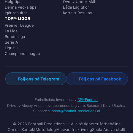
Helg tips
Över / Under Mål
Denna vecka tips
Båda Lag Skor
Igår resultat
Korrekt Resultat
TOPP-LIGOR
Premier League
La Liga
Bundesliga
Serie A
Ligue 1
Champions League
Följ oss på Telegram
Följ oss på Facebook
Fotbollsdata levereras av
API-Football
Drivs av Alexey Andrianov, oberoende utgivare. Baserad i Kiev, Ukraina.
Support:
support@football-predictions.ai
© 2026 Football Predictions — Alla rättigheter förbehållna
Om oss
Kontakt
Metodologi
Ansvarsfriskrivning
Spela Ansvarsfullt