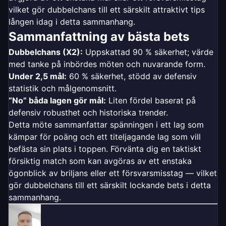
vilket gör dubbelchans till ett särskilt attraktivt tips
lången idag i detta sammanhang.
Sammanfattning av bästa bets
Dubbelchans (X2):
Uppskattad 90 % säkerhet; värde
med tanke på inbördes möten och nuvarande form.
Under 2,5 mål:
60 % säkerhet, stödd av defensiv
statistik och målgenomsnitt.
“No” båda lagen gör mål:
Liten fördel baserat på
defensiv robusthet och historiska trender.
Detta möte sammanfattar spänningen i ett lag som
kämpar för poäng och ett titeljagande lag som vill
befästa sin plats i toppen. Förvänta dig en taktiskt
försiktig match som kan avgöras av ett enstaka
ögonblick av briljans eller ett försvarsmisstag — vilket
gör dubbelchans till ett särskilt lockande bets i detta
sammanhang.