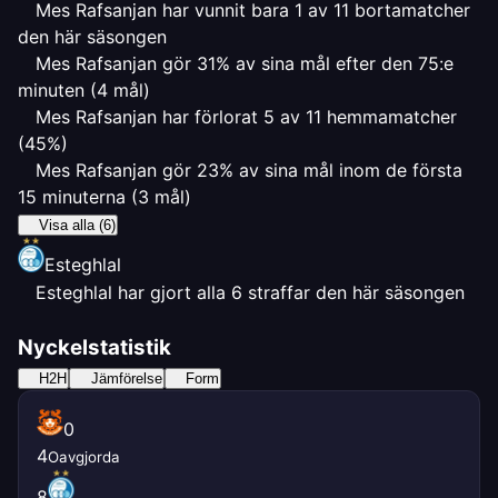
Mes Rafsanjan har vunnit bara 1 av 11 bortamatcher
den här säsongen
Mes Rafsanjan gör 31% av sina mål efter den 75:e
minuten (4 mål)
Mes Rafsanjan har förlorat 5 av 11 hemmamatcher
(45%)
Mes Rafsanjan gör 23% av sina mål inom de första
15 minuterna (3 mål)
Visa alla (6)
Esteghlal
Esteghlal har gjort alla 6 straffar den här säsongen
Nyckelstatistik
H2H
Jämförelse
Form
0
4
Oavgjorda
8