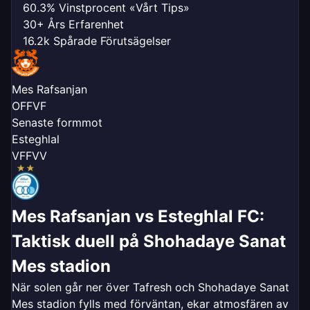
60.3% Vinstprocent «Vårt Tips»
30+ Års Erfarenhet
16.2k Spårade Förutsägelser
Mes Rafsanjan
O
F
F
V
F
Senaste form
mot
Esteghlal
V
F
F
V
V
Mes Rafsanjan vs Esteghlal FC:
Taktisk duell på Shohadaye Sanat
Mes stadion
När solen går ner över Tafresh och Shohadaye Sanat
Mes stadion fylls med förväntan, ekar atmosfären av