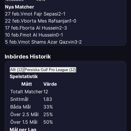
Nya Matcher
27 feb.
V
mot Fajr Sepasi
2-1
22 feb.
V
borta Mes Rafsanjan
1-0
17 feb.
F
borta Al Hussein
2-3
10 feb.
F
mot Al Hussein
0-1
5 feb.
V
mot Shams Azar Qazvin
3-2
Inbördes Historik
Allt (12)
Persiska Gulf Pro League (12)
Spelstatistik
Mått
Värde
Totalt Matcher
12
Snittmål
1.83
Båda Mål
33%
Över 2.5 Mål
25%
Över 1.5 Mål
50%
Mål per Lag