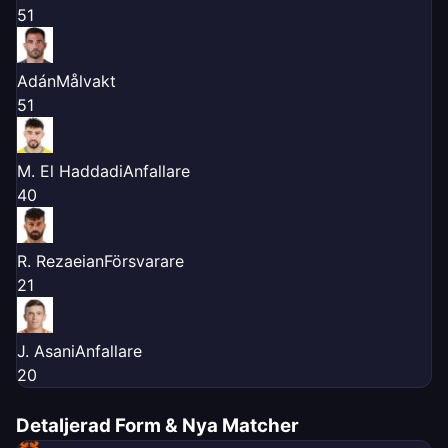
5
1
Adán
Målvakt
5
1
M. El Haddadi
Anfallare
4
0
R. Rezaeian
Försvarare
2
1
J. Asani
Anfallare
2
0
Detaljerad Form & Nya Matcher