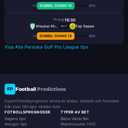
DUBBEL CHANS 1X
95%
DC
14 aug.
16:30
Kheybar Khorramabad
Fajr Sepasi
MOT
DUBBEL CHANS 1X
66%
DC
Visa Alla Persiska Gulf Pro League tips
Football
Predictions
FP
Expertfotbollsprognoser drivna av analys, statistik och formdata
från över 180 ligor världen över.
FOTBOLLSPROGNOSER
TYPER AV BET
Dagens tips
Bästa Värde Bet
Imorgon tips
Matchresultat (1X2)