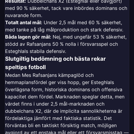
Resultat:
Dubbelchans X2 (Esteghlal eller oavgjort)
med 90 % säkerhet, tack vare inbördes dominans och
nuvarande form.
Totalt antal mål:
Under 2,5 mål med 60 % säkerhet,
med tanke på låg målproduktion och stark defensiv.
Båda lagen gör mål:
Nej, med ungefär 53 % säkerhet,
stödd av Rafsanjans 50 % nolla i försvarsspel och
Esteghlals stabila defensiv.
Slutgiltig bedömning och bästa rekar
speltips fotboll
Medan Mes Rafsanjans kämpaglöd och
hemmaplansfördel ger viss hopp, ger Esteghlals
överlägsna form, historiska dominans och offensiva
kapacitet dem fördel. Marknaden speglar detta, men
värdet finns i under 2,5 mål-marknaden och
dubbelchans X2, där de implicita sannolikheterna är
fördelaktiga jämfört med faktiska statistik. Det
förväntas bli en taktiskt försiktig match, möjligen
avgjord av ett enstaka mål eller ett försvarsmisstag —