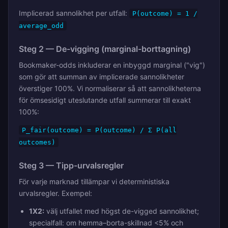
Implicerad sannolikhet per utfall:
P(outcome) = 1 /
average_odd
Steg 2 — De-vigging (marginal-borttagning)
Bookmaker-odds inkluderar en inbyggd marginal ("vig")
som gör att summan av implicerade sannolikheter
överstiger 100%. Vi normaliserar så att sannolikheterna
för ömsesidigt uteslutande utfall summerar till exakt
100%:
P_fair(outcome) = P(outcome) / Σ P(all
outcomes)
Steg 3 — Tipp-urvalsregler
För varje marknad tillämpar vi deterministiska
urvalsregler. Exempel:
1X2:
välj utfallet med högst de-vigged sannolikhet;
specialfall: om hemma–borta-skillnad <5% och