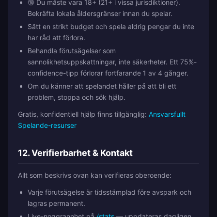
🔞 Du måste vara 18+ (21+ i vissa jurisdiktioner).
Bekräfta lokala åldersgränser innan du spelar.
Sätt en strikt budget och spela aldrig pengar du inte
har råd att förlora.
Behandla förutsägelser som
sannolikhetsuppskattningar, inte säkerheter. Ett 75%-
confidence-tipp förlorar fortfarande 1 av 4 gånger.
Om du känner att spelandet håller på att bli ett
problem, stoppa och sök hjälp.
Gratis, konfidentiell hjälp finns tillgänglig:
Ansvarsfullt
Spelande-resurser
12. Verifierbarhet & Kontakt
Allt som beskrivs ovan kan verifieras oberoende:
Varje förutsägelse är tidsstämplad före avspark och
lagras permanent.
Live-noggrannhet på
/stats
— uppdateras dagligen,