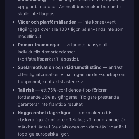
uppgjorda matcher. Anomalt bookmaker-beteende
skulle inte flaggas.
Väder och planförhållanden
— inte konsekvent
tillgängliga över alla 180+ ligor, så används inte som
modellinput.
Domarutnämningar
— vi tar inte hänsyn till
individuella domartendenser
(kort/straffsparkar/tilläggstid).
Spelarmotivation och klädrumstillstånd
— endast
offentlig information; vi har ingen insider-kunskap om
truppmoral, kontraktstvister osv.
Tail risk
— ett 75%-confidence-tipp förlorar
fortfarande 25% av gångerna. Tidigare prestanda
garanterar inte framtida resultat.
Noggrannhet i lägre ligor
— bookmaker-odds i
obskyra ligor är mindre effektiva; vår noggrannhet är
märkbart lägre i 3:e divisionen och dam-tävlingar än i
toppliga europeiska ligor.