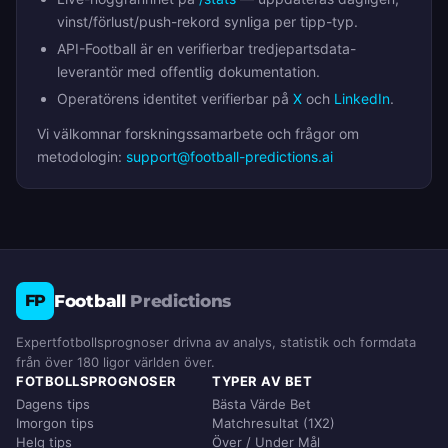
vinst/förlust/push-rekord synliga per tipp-typ.
API-Football är en verifierbar tredjepartsdata-
leverantör med offentlig dokumentation.
Operatörens identitet verifierbar på
X
och
LinkedIn
.
Vi välkomnar forskningssamarbete och frågor om
metodologin:
support@football-predictions.ai
Football
Predictions
FP
Expertfotbollsprognoser drivna av analys, statistik och formdata
från över 180 ligor världen över.
FOTBOLLSPROGNOSER
TYPER AV BET
Dagens tips
Bästa Värde Bet
Imorgon tips
Matchresultat (1X2)
Helg tips
Över / Under Mål