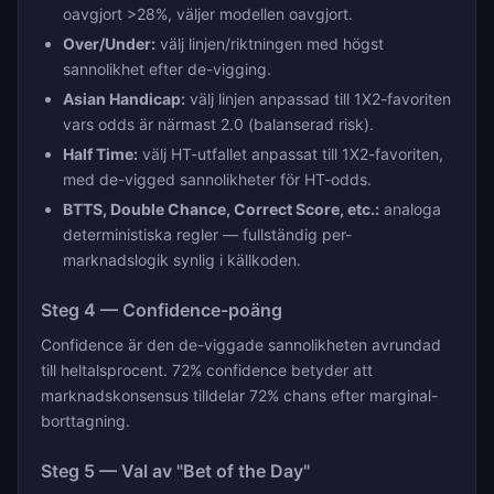
oavgjort >28%, väljer modellen oavgjort.
Over/Under:
välj linjen/riktningen med högst
sannolikhet efter de-vigging.
Asian Handicap:
välj linjen anpassad till 1X2-favoriten
vars odds är närmast 2.0 (balanserad risk).
Half Time:
välj HT-utfallet anpassat till 1X2-favoriten,
med de-vigged sannolikheter för HT-odds.
BTTS, Double Chance, Correct Score, etc.:
analoga
deterministiska regler — fullständig per-
marknadslogik synlig i källkoden.
Steg 4 — Confidence-poäng
Confidence är den de-viggade sannolikheten avrundad
till heltalsprocent. 72% confidence betyder att
marknadskonsensus tilldelar 72% chans efter marginal-
borttagning.
Steg 5 — Val av "Bet of the Day"