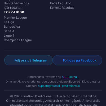
Denna vecka tips
Båda Lag Skor
Igår resultat
Korrekt Resultat
TOPP-LIGOR
Premier League
La Liga
Bundesliga
Serie A
Ligue 1
Champions League
Följ oss på Telegram
Följ oss på Facebook
Fotbollsdata levereras av
API-Football
Drivs av Alexey Andrianov, oberoende utgivare. Baserad i Kiev, Ukraina.
Support:
support@football-predictions.ai
© 2026 Football Predictions — Alla rättigheter förbehållna
Om oss
Kontakt
Metodologi
Ansvarsfriskrivning
Spela Ansvarsfullt
Integritetspolicy
Cookie-inställningar
Villkor
Statistik
Topplista