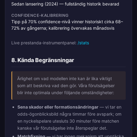
Sedan lansering (2024) — fullständig historik bevarad
CONFIDENCE-KALIBRERING
Tipp på 70% confidence-nivå vinner historiskt cirka 68–
72% av gångerna; kalibrering övervakas månadsvis
Live prestanda-instrumentpanel:
/stats
8. Kända Begränsningar
Ärlighet om vad modellen inte kan är lika viktigt
som att beskriva vad den gör. Våra förutsägelser
blir inte optimala under följande omständigheter:
Sena skador eller formationsändringar
— vi tar en
odds-ögonblicksbild några timmar före avspark; om
en nyckelspelare utesluts 30 minuter före matchen
kanske vår förutsägelse inte återspeglar det.
Matchfixning
— vi har ingen mekanism att upptäcka