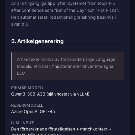
Av alla tillgängliga tipp lyfter systemet fram topp 1–5
efter confidence som "Bet of the Day" och "Hot Picks".
Helt automatiserat; redaktionell granskning beskrivs i
avsnitt 6.
5. Artikelgenerering
Artikeltexter skrivs av förtränade Large Language
Models. Vi tränar, finjusterar eller driver inte egna
LLM.
PRIMÄR MODELL
Qwen3-30B-A3B (självhostat via vLLM)
RESERVMODELL
Azure OpenAI GPT-4o
LLM-INPUT
Den förberäknade förutsägelsen + matchkontext +