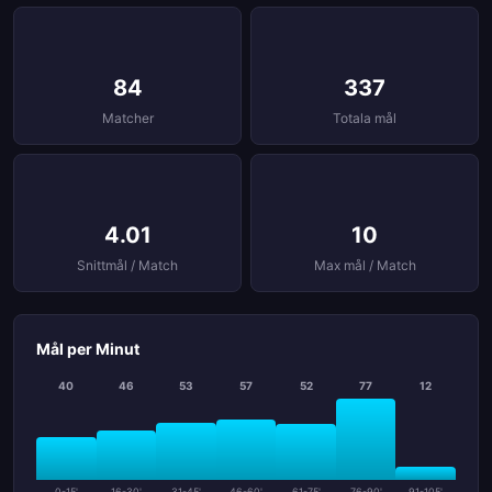
84
337
Matcher
Totala mål
4.01
10
Snittmål / Match
Max mål / Match
Mål per Minut
40
46
53
57
52
77
12
0-15'
16-30'
31-45'
46-60'
61-75'
76-90'
91-105'