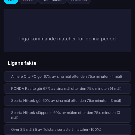
Inga kommande matcher för denna period
Ligans fakta
Almere City FC gör 67% av sina mål efter den 75:e minuten (4 mål)
ROHDA Raalte gör 67% av sina mål efter den 75:e minuten (4 mål)
Sparta Nijkerk gör 60% av sina mål efter den 75:e minuten (3 mål)
Sparta Nijkerk släpper in 60% av målen efter den 75:e minuten (3
mål)
Över 2,5 mål i 5 av Telstars senaste 5 matcher (100%)