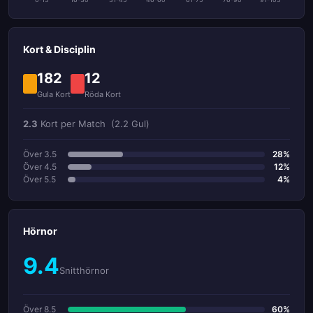
Kort & Disciplin
182
12
Gula Kort
Röda Kort
2.3
Kort per Match
(2.2 Gul)
Över 3.5
28%
Över 4.5
12%
Över 5.5
4%
Hörnor
9.4
Snitthörnor
Över 8.5
60%