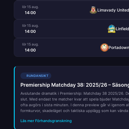
lör 15 aug.
Limavady Unite
14:00
lör 15 aug.
Linfiel
14:00
lör 15 aug.
Portadow
14:00
RUNDANSIKT
Premiership Matchday 38: 2025/26 – Säson
Avslutande dramatik i Premiership: Matchday 38 2025/26. D
slut. Med endast tre matcher kvar att spela bjuder Matchday
ofta avgörs i sista minuten. I denna preview går vi igenom 
formkurvor, skadeläget och taktiska upplägg som kan vända 
favoriterna att säkra sina mål? Vi analyserar nyckelspelare v
Läs mer Förhandsgranskning
vem som vinner ligan eller vem som åker ur, ger denna guide 
del av våra prognoser och förhandsanalyser inför den sista