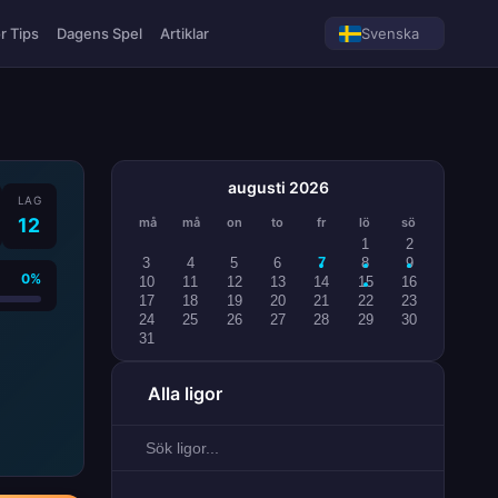
r Tips
Dagens Spel
Artiklar
Svenska
augusti 2026
LAG
12
må
må
on
to
fr
lö
sö
1
2
3
4
5
6
7
8
9
0%
10
11
12
13
14
15
16
17
18
19
20
21
22
23
24
25
26
27
28
29
30
31
Alla ligor