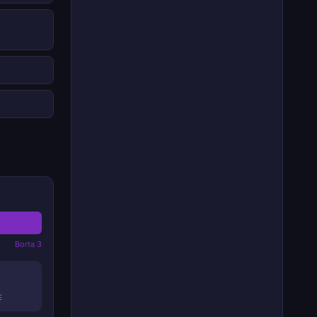
Borta 3
E