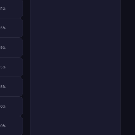
41%
45%
39%
95%
95%
90%
90%