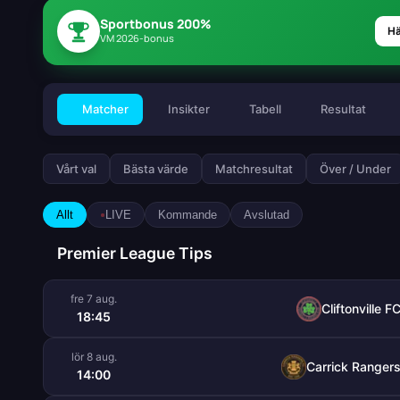
Sportbonus 200%
H
VM 2026-bonus
Matcher
Insikter
Tabell
Resultat
Vårt val
Bästa värde
Matchresultat
Över / Under
Allt
LIVE
Kommande
Avslutad
Premier League Tips
fre 7 aug.
Cliftonville F
18:45
lör 8 aug.
Carrick Ranger
14:00