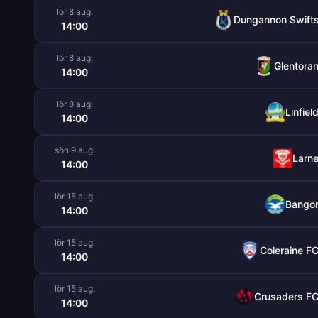
lör 8 aug.
Dungannon Swift
14:00
lör 8 aug.
Glentora
14:00
lör 8 aug.
Linfiel
14:00
sön 9 aug.
Larn
14:00
lör 15 aug.
Bango
14:00
lör 15 aug.
Coleraine F
14:00
lör 15 aug.
Crusaders F
14:00