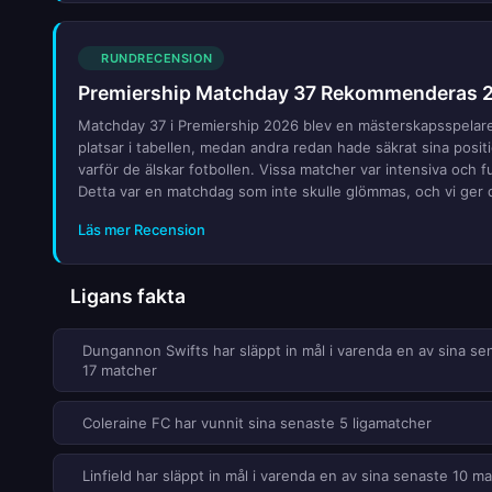
RUNDRECENSION
Premiership Matchday 37 Rekommenderas 
Matchday 37 i Premiership 2026 blev en mästerskapsspelare
platsar i tabellen, medan andra redan hade säkrat sina posit
varför de älskar fotbollen. Vissa matcher var intensiva och f
Detta var en matchdag som inte skulle glömmas, och vi ger di
Läs mer Recension
Ligans fakta
Dungannon Swifts har släppt in mål i varenda en av sina se
17 matcher
Coleraine FC har vunnit sina senaste 5 ligamatcher
Linfield har släppt in mål i varenda en av sina senaste 10 m