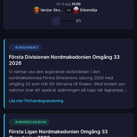
lör 8 aug.
15:00
Vardar Skopje
Shkendija
VS
-
0%
RUNDANSIKT
Första Divisionen Nordmakedonien Omgång 33
2026
Vi närmar oss den avgörande slutsträckan i den
nordmakedonska Första Divisionens säsong 2026 med
omgång 33 som står för dörrarna till finalen. Med endast sex
matcher kvar att spela är spänningen på topp när lagkampar
om både guldet och överlevnaden intensifieras. Denna
Läs mer Förhandsgranskning
förhandsgranskning ger dig en djupgående analys av de
viktigaste mötena, nyckelspelarens form och de taktiska
utmaningar som väntar. Vi belyser hur poängjägarna kan ta
hem avgörande tre poänger samt vilka överraskningar som
RUNDRECENSION
kan dyka upp på tabellen. Följ med oss medan vi granskar
Första Ligan Nordmakedonien Omgång 33
statistik, skadebilder och expertutlåtanden för att ge dig den