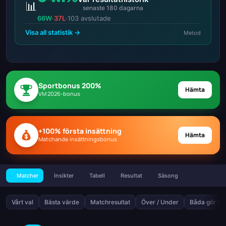
📊
senaste 180 dagarna
66W
·
37L
·
103 avslutade
Visa all statistik →
Metod
Sportbonus 200%
Hämta
VM 2026-bonus
+100% första insättning
Hämta
Matchande insättningsbonus
Matcher
Insikter
Tabell
Resultat
Säsong
Vårt val
Bästa värde
Matchresultat
Över / Under
Båda gör må