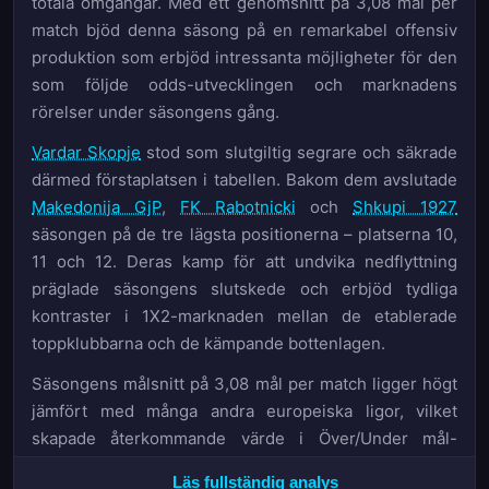
totala omgångar. Med ett genomsnitt på 3,08 mål per
match bjöd denna säsong på en remarkabel offensiv
produktion som erbjöd intressanta möjligheter för den
som följde odds-utvecklingen och marknadens
rörelser under säsongens gång.
Vardar Skopje
stod som slutgiltig segrare och säkrade
därmed förstaplatsen i tabellen. Bakom dem avslutade
Makedonija GjP
,
FK Rabotnicki
och
Shkupi 1927
säsongen på de tre lägsta positionerna – platserna 10,
11 och 12. Deras kamp för att undvika nedflyttning
präglade säsongens slutskede och erbjöd tydliga
kontraster i 1X2-marknaden mellan de etablerade
toppklubbarna och de kämpande bottenlagen.
Säsongens målsnitt på 3,08 mål per match ligger högt
jämfört med många andra europeiska ligor, vilket
skapade återkommande värde i Över/Under mål-
marknaden. Hemmalagen stod för 334 av de totalt 610
Läs fullständig analys