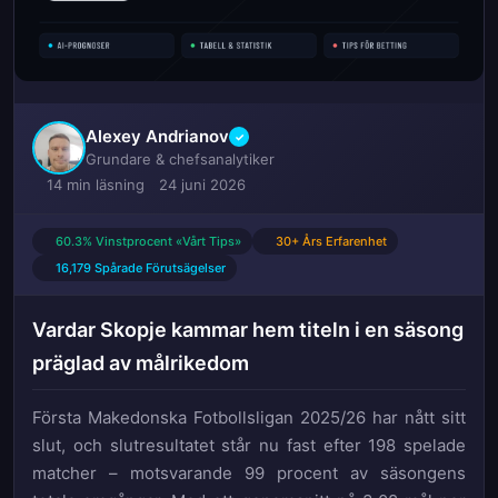
Alexey Andrianov
✓
Grundare & chefsanalytiker
14 min läsning
24 juni 2026
60.3% Vinstprocent «Vårt Tips»
30+ Års Erfarenhet
16,179 Spårade Förutsägelser
Vardar Skopje kammar hem titeln i en säsong
präglad av målrikedom
Första Makedonska Fotbollsligan 2025/26 har nått sitt
slut, och slutresultatet står nu fast efter 198 spelade
matcher – motsvarande 99 procent av säsongens