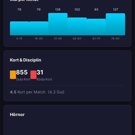
79
79
128
102
95
127
0-15'
16-30'
31-45'
46-60'
61-75'
76-90'
Kort & Disciplin
855
31
Gula Kort
Röda Kort
4.5
Kort per Match
(4.3 Gul)
Hörnor