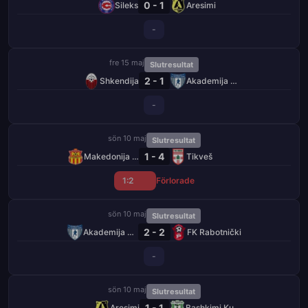
0 - 1
Sileks
Aresimi
-
fre 15 maj
Slutresultat
2 - 1
Shkendija
Akademija Pandev
-
sön 10 maj
Slutresultat
1 - 4
Makedonija GjP
Tikveš
1:2
Förlorade
sön 10 maj
Slutresultat
2 - 2
Akademija Pandev
FK Rabotnički
-
sön 10 maj
Slutresultat
1 - 1
Aresimi
Bashkimi Kumanovo