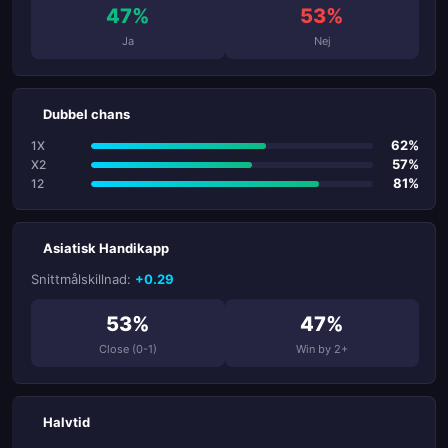
47%
53%
Ja
Nej
Dubbel chans
62%
1X
57%
X2
81%
12
Asiatisk Handikapp
Snittmålskillnad:
+0.29
53%
47%
Close (0-1)
Win by 2+
Halvtid