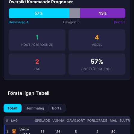
Översikt Kommande Prognoser
57%
43%
Hemmalag 4
Oavgjort 0
Borta 3
1
4
HÖGT FÖRTROENDE
MEDEL
2
57%
LÅG
SNITTFÖRTROENDE
Första ligan Tabell
Totalt
Hemmalag
Borta
#
LAG
SPELADE
VUNNA
OAVGJORT
FÖRLORADE
MÅL
SLUTRES
Vardar
1
33
26
5
2
80
21