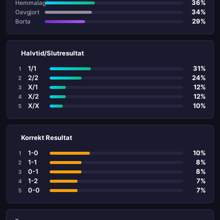
36%
Hemmalag
34%
Oavgjort
29%
Borta
Halvtid/Slutresultat
1/1
31%
1
2/2
24%
2
X/1
12%
3
X/2
12%
4
X/X
10%
5
Korrekt Resultat
1-0
10%
1
1-1
8%
2
0-1
8%
3
1-2
7%
4
0-0
7%
5