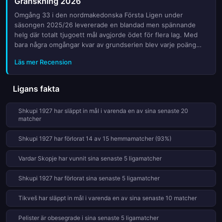
Granskning 2026
bästa insikten inför veckans action. Missa inte chansen att få
full koll på vad som krävs för att säkra platsen i den
Omgång 33 i den nordmakedonska Första Ligen under
nordmakedonska fotbollseliten under denna kritiska period av
säsongen 2025/26 levererade en blandad men spännande
säsongen.
helg där totalt tjugoett mål avgjorde ödet för flera lag. Med
bara några omgångar kvar av grundserien blev varje poäng
värdefull när lagen kämpade om toppplaceringarna och
Läs mer Recension
undvek nedflyttningen. Vi granskar de viktigaste resultaten,
utmärkta prestationer och vändningar som präglade denna
avgörande omgång. Vilket lag tog ledningen? Vilken
Ligans fakta
överraskning väntade publiken? Läs vår kompletta genomgång
av alla matcher, statistik och expertanalyser som hjälper dig
Shkupi 1927 har släppt in mål i varenda en av sina senaste 20
att förstå hur tabellen ser ut inför den sista striden om titeln.
matcher
Håll koll på nyheterna från Skopje och hela landet medan
säsongen närmar sig sin klimax.
Shkupi 1927 har förlorat 14 av 15 hemmamatcher (93%)
Vardar Skopje har vunnit sina senaste 5 ligamatcher
Shkupi 1927 har förlorat sina senaste 5 ligamatcher
Tikveš har släppt in mål i varenda en av sina senaste 10 matcher
Pelister är obesegrade i sina senaste 5 ligamatcher