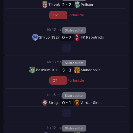
2 - 2
Tikveš
Pelister
1:2
Förlorade
lör 16 maj
Slutresultat
0 - 7
Shkupi 1927
FK Rabotnički
-
lör 16 maj
Slutresultat
3 - 3
Bashkimi Kumanovo
Makedonija GjP
2:1
Förlorade
fre 15 maj
Slutresultat
0 - 1
Struga
Vardar Skopje
-
fre 15 maj
Slutresultat