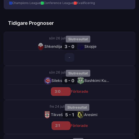
Champions League
Conference League
Kvalificering
Tidigare Prognoser
sön 26 juli
Slutresultat
3 - 0
Shkendija
Skopje
-
sön 26 juli
Slutresultat
6 - 0
Sileks
Bashkimi Kumanovo
3:0
Förlorade
fre 24 juli
Slutresultat
5 - 1
Tikveš
Aresimi
2:1
Förlorade