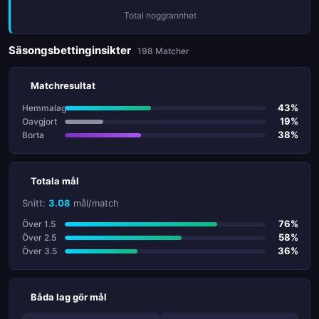
Total noggrannhet
Säsongsbettinginsikter
198 Matcher
Matchresultat
43%
Hemmalag
19%
Oavgjort
38%
Borta
Totala mål
Snitt:
3.08
mål/match
76%
Över 1.5
58%
Över 2.5
36%
Över 3.5
Båda lag gör mål