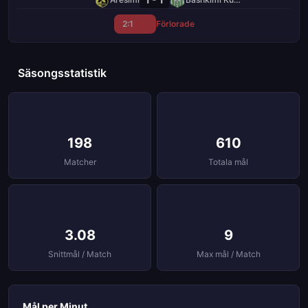
2:1
Förlorade
Säsongsstatistik
198
610
Matcher
Totala mål
3.08
9
Snittmål / Match
Max mål / Match
Mål per Minut