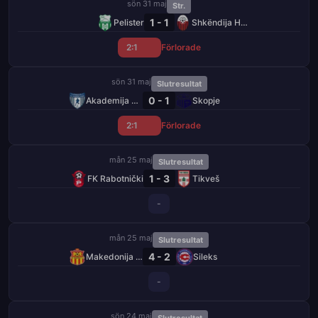
sön 31 maj
Str.
1 - 1
Pelister
Shkëndija Haraçinë
2:1
Förlorade
sön 31 maj
Slutresultat
0 - 1
Akademija Pandev
Skopje
2:1
Förlorade
mån 25 maj
Slutresultat
1 - 3
FK Rabotnički
Tikveš
-
mån 25 maj
Slutresultat
4 - 2
Makedonija GjP
Sileks
-
sön 24 maj