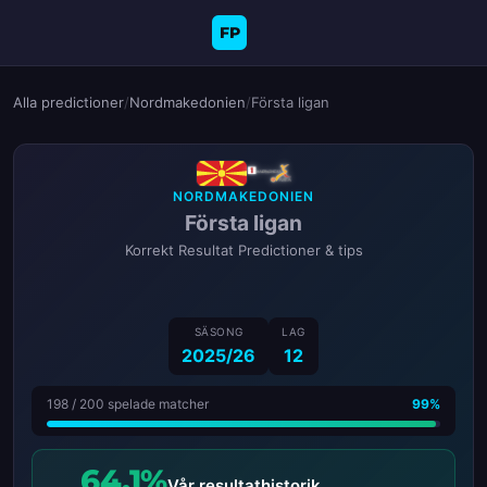
FP
Alla predictioner
/
Nordmakedonien
/
Första ligan
NORDMAKEDONIEN
Första ligan
Korrekt Resultat Predictioner & tips
SÄSONG
LAG
2025/26
12
198 / 200 spelade matcher
99%
64.1%
Vår resultathistorik