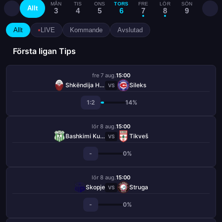
MÅN
TIS
ONS
TORS
FRE
LÖR
SÖN
MÅN
Allt
3
4
5
6
7
8
9
10
Allt
LIVE
Kommande
Avslutad
Första ligan Tips
fre 7 aug.
15:00
Shkëndija Haraçinë
Sileks
VS
1:2
14%
lör 8 aug.
15:00
Bashkimi Kumanovo
Tikveš
VS
-
0%
lör 8 aug.
15:00
Skopje
Struga
VS
-
0%