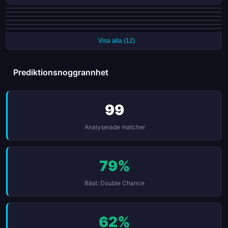
Vardar Skopje har gjort mål i varenda en av sina senaste 7 matcher
Shkupi 1927 lyckades inte göra mål i 20 av 32 matcher (63%)
Pelister har gjort mål i varenda en av sina senaste 6 matcher
FK Rabotnički har gjort mål i varenda en av sina senaste 6 matcher
Bashkimi Kumanovo har släppt in mål i varenda en av sina senaste 7
Över 2,5 mål i 14 av Shkupi 1927s senaste 15 matcher (93%)
matcher
Visa alla (12)
Prediktionsnoggrannhet
99
Analyserade matcher
79%
Bäst: Double Chance
62%