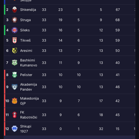
Skopje
2
Shkendija
33
23
5
5
67
30
3
Struga
33
19
5
9
68
28
4
Sileks
33
16
5
12
59
36
5
Tikveš
33
14
6
13
59
47
6
Aresimi
33
13
7
13
50
53
Bashkimi
7
33
11
9
13
40
54
Kumanovo
8
Pelister
33
10
10
13
41
42
Akademija
9
33
10
10
13
46
56
Pandev
Makedonija
10
33
9
7
17
42
57
GjP
FK
11
33
9
6
18
45
58
Rabotnički
Shkupi
12
33
0
1
32
15
13
1927