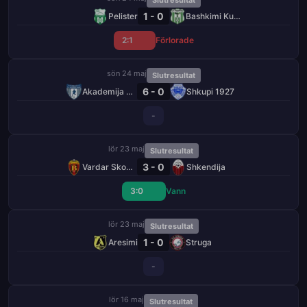
Slutresultat
1 - 0
Pelister
Bashkimi Kumanovo
2:1
Förlorade
sön 24 maj
Slutresultat
6 - 0
Akademija Pandev
Shkupi 1927
-
lör 23 maj
Slutresultat
3 - 0
Vardar Skopje
Shkendija
3:0
Vann
lör 23 maj
Slutresultat
1 - 0
Aresimi
Struga
-
lör 16 maj
Slutresultat