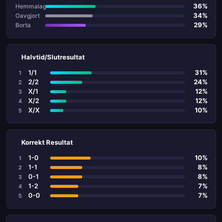
36%
Hemmalag
34%
Oavgjort
29%
Borta
Halvtid/Slutresultat
1/1
31%
1
2/2
24%
2
X/1
12%
3
X/2
12%
4
X/X
10%
5
Korrekt Resultat
1-0
10%
1
1-1
8%
2
0-1
8%
3
1-2
7%
4
0-0
7%
5