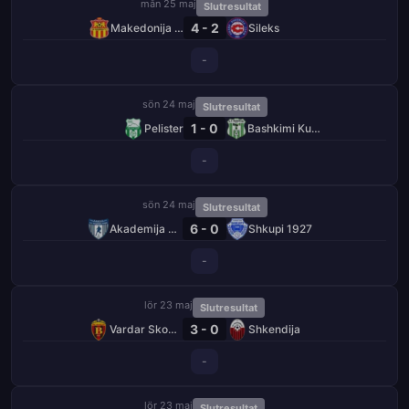
mån 25 maj
Slutresultat
4 - 2
Makedonija GjP
Sileks
-
sön 24 maj
Slutresultat
1 - 0
Pelister
Bashkimi Kumanovo
-
sön 24 maj
Slutresultat
6 - 0
Akademija Pandev
Shkupi 1927
-
lör 23 maj
Slutresultat
3 - 0
Vardar Skopje
Shkendija
-
lör 23 maj
Slutresultat