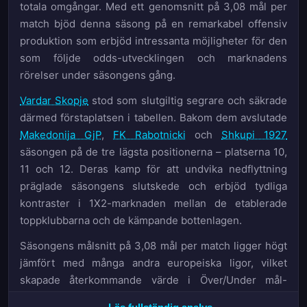
totala omgångar. Med ett genomsnitt på 3,08 mål per
match bjöd denna säsong på en remarkabel offensiv
produktion som erbjöd intressanta möjligheter för den
som följde odds-utvecklingen och marknadens
rörelser under säsongens gång.
Vardar Skopje
stod som slutgiltig segrare och säkrade
därmed förstaplatsen i tabellen. Bakom dem avslutade
Makedonija GjP
,
FK Rabotnicki
och
Shkupi 1927
säsongen på de tre lägsta positionerna – platserna 10,
11 och 12. Deras kamp för att undvika nedflyttning
präglade säsongens slutskede och erbjöd tydliga
kontraster i 1X2-marknaden mellan de etablerade
toppklubbarna och de kämpande bottenlagen.
Säsongens målsnitt på 3,08 mål per match ligger högt
jämfört med många andra europeiska ligor, vilket
skapade återkommande värde i Över/Under mål-
marknaden. Hemmalagen stod för 334 av de totalt 610