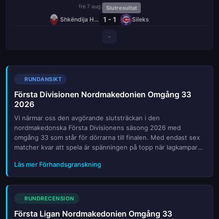
fre 7 aug.
Slutresultat
1 - 1
Shkëndija Haraçinë
Sileks
-
RUNDANSIKT
Första Divisionen Nordmakedonien Omgång 33
2026
Vi närmar oss den avgörande slutsträckan i den
nordmakedonska Första Divisionens säsong 2026 med
omgång 33 som står för dörrarna till finalen. Med endast sex
matcher kvar att spela är spänningen på topp när lagkampar
om både guldet och överlevnaden intensifieras. Denna
Läs mer Förhandsgranskning
förhandsgranskning ger dig en djupgående analys av de
viktigaste mötena, nyckelspelarens form och de taktiska
utmaningar som väntar. Vi belyser hur poängjägarna kan ta
hem avgörande tre poänger samt vilka överraskningar som
RUNDRECENSION
kan dyka upp på tabellen. Följ med oss medan vi granskar
Första Ligan Nordmakedonien Omgång 33
statistik, skadebilder och expertutlåtanden för att ge dig den