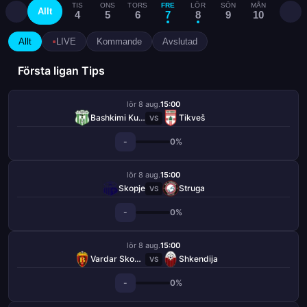
TIS
ONS
TORS
FRE
LÖR
SÖN
MÅN
TIS
Allt
4
5
6
7
8
9
10
11
Allt
LIVE
Kommande
Avslutad
Första ligan Tips
lör 8 aug.
15:00
Bashkimi Kumanovo
Tikveš
VS
-
0%
lör 8 aug.
15:00
Skopje
Struga
VS
-
0%
lör 8 aug.
15:00
Vardar Skopje
Shkendija
VS
-
0%