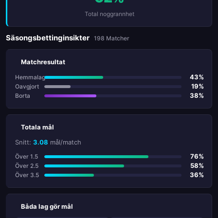
Total noggrannhet
Säsongsbettinginsikter
198 Matcher
Matchresultat
43%
Hemmalag
19%
Oavgjort
38%
Borta
Totala mål
Snitt:
3.08
mål/match
76%
Över 1.5
58%
Över 2.5
36%
Över 3.5
Båda lag gör mål