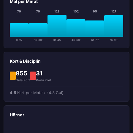
Mål per Minut
79
79
128
102
95
127
0-15'
16-30'
31-45'
46-60'
61-75'
76-90'
Kort & Disciplin
855
31
Gula Kort
Röda Kort
4.5
Kort per Match
(4.3 Gul)
Hörnor