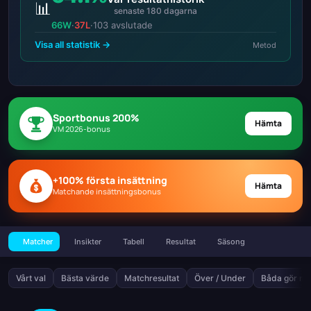
📊
senaste 180 dagarna
66W
·
37L
·
103 avslutade
Visa all statistik →
Metod
Sportbonus 200%
Hämta
VM 2026-bonus
+100% första insättning
Hämta
Matchande insättningsbonus
Matcher
Insikter
Tabell
Resultat
Säsong
Vårt val
Bästa värde
Matchresultat
Över / Under
Båda gör må