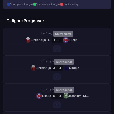
Champions League
Conference League
Kvalificering
Tidigare Prognoser
fre 7 aug.
Slutresultat
1 - 1
Shkëndija Haraçinë
Sileks
-
sön 26 juli
Slutresultat
3 - 0
Shkendija
Skopje
-
sön 26 juli
Slutresultat
6 - 0
Sileks
Bashkimi Kumanovo
-