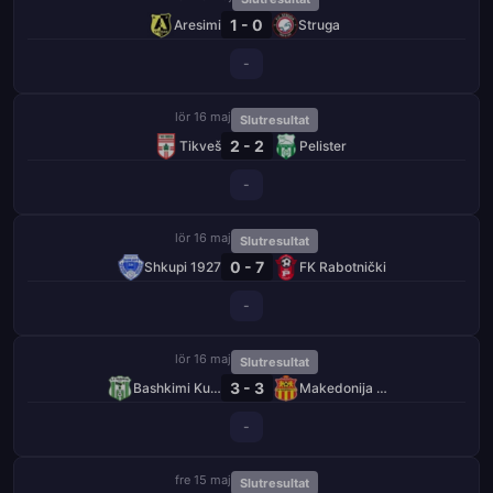
1 - 0
Aresimi
Struga
-
lör 16 maj
Slutresultat
2 - 2
Tikveš
Pelister
-
lör 16 maj
Slutresultat
0 - 7
Shkupi 1927
FK Rabotnički
-
lör 16 maj
Slutresultat
3 - 3
Bashkimi Kumanovo
Makedonija GjP
-
fre 15 maj
Slutresultat