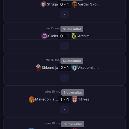
0 - 1
Struga
Vardar Skopje
-
fre 15 maj
Slutresultat
0 - 1
Sileks
Aresimi
-
fre 15 maj
Slutresultat
2 - 1
Shkendija
Akademija Pandev
-
sön 10 maj
Slutresultat
1 - 4
Makedonija GjP
Tikveš
-
sön 10 maj
Slutresultat