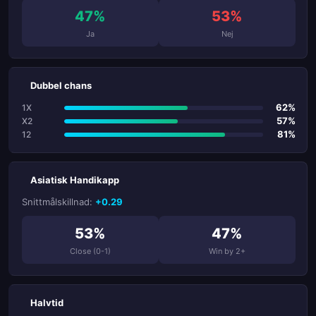
47%
53%
Ja
Nej
Dubbel chans
62%
1X
57%
X2
81%
12
Asiatisk Handikapp
Snittmålskillnad:
+0.29
53%
47%
Close (0-1)
Win by 2+
Halvtid