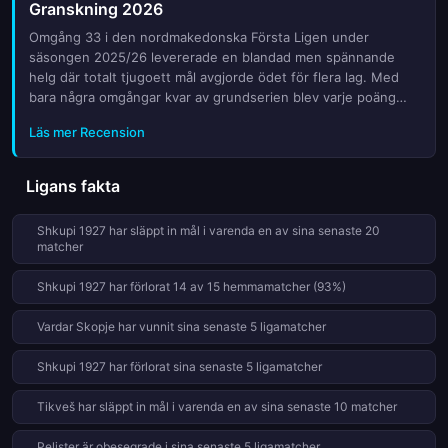
Granskning 2026
bästa insikten inför veckans action. Missa inte chansen att få
full koll på vad som krävs för att säkra platsen i den
Omgång 33 i den nordmakedonska Första Ligen under
nordmakedonska fotbollseliten under denna kritiska period av
säsongen 2025/26 levererade en blandad men spännande
säsongen.
helg där totalt tjugoett mål avgjorde ödet för flera lag. Med
bara några omgångar kvar av grundserien blev varje poäng
värdefull när lagen kämpade om toppplaceringarna och
Läs mer Recension
undvek nedflyttningen. Vi granskar de viktigaste resultaten,
utmärkta prestationer och vändningar som präglade denna
avgörande omgång. Vilket lag tog ledningen? Vilken
Ligans fakta
överraskning väntade publiken? Läs vår kompletta genomgång
av alla matcher, statistik och expertanalyser som hjälper dig
Shkupi 1927 har släppt in mål i varenda en av sina senaste 20
att förstå hur tabellen ser ut inför den sista striden om titeln.
matcher
Håll koll på nyheterna från Skopje och hela landet medan
säsongen närmar sig sin klimax.
Shkupi 1927 har förlorat 14 av 15 hemmamatcher (93%)
Vardar Skopje har vunnit sina senaste 5 ligamatcher
Shkupi 1927 har förlorat sina senaste 5 ligamatcher
Tikveš har släppt in mål i varenda en av sina senaste 10 matcher
Pelister är obesegrade i sina senaste 5 ligamatcher