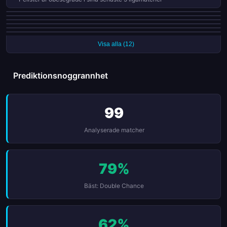
Vardar Skopje har gjort mål i varenda en av sina senaste 7 matcher
Shkupi 1927 lyckades inte göra mål i 20 av 32 matcher (63%)
Pelister har gjort mål i varenda en av sina senaste 6 matcher
FK Rabotnički har gjort mål i varenda en av sina senaste 6 matcher
Bashkimi Kumanovo har släppt in mål i varenda en av sina senaste 7
Över 2,5 mål i 14 av Shkupi 1927s senaste 15 matcher (93%)
matcher
Visa alla (12)
Prediktionsnoggrannhet
99
Analyserade matcher
79%
Bäst: Double Chance
62%