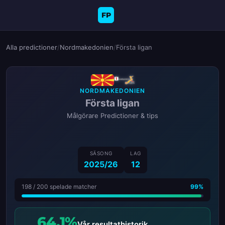
FP
Alla predictioner
/
Nordmakedonien
/
Första ligan
NORDMAKEDONIEN
Första ligan
Målgörare Predictioner & tips
SÄSONG
LAG
2025/26
12
198 / 200 spelade matcher
99%
64.1%
Vår resultathistorik