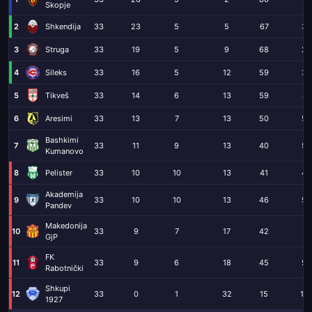
Skopje
2
Shkendija
33
23
5
5
67
30
3
Struga
33
19
5
9
68
28
4
Sileks
33
16
5
12
59
36
5
Tikveš
33
14
6
13
59
47
6
Aresimi
33
13
7
13
50
53
Bashkimi
7
33
11
9
13
40
54
Kumanovo
8
Pelister
33
10
10
13
41
42
Akademija
9
33
10
10
13
46
56
Pandev
Makedonija
10
33
9
7
17
42
57
GjP
FK
11
33
9
6
18
45
58
Rabotnički
Shkupi
12
33
0
1
32
15
13
1927