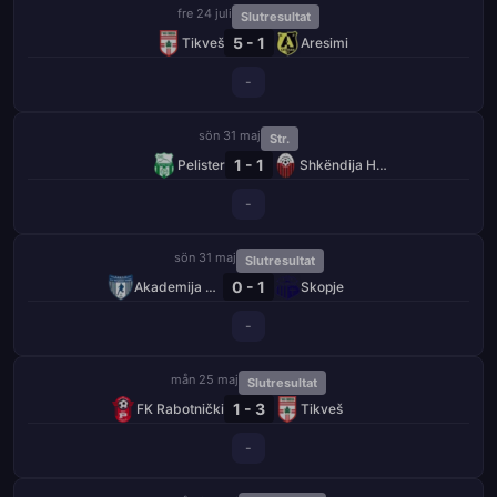
fre 24 juli
Slutresultat
5 - 1
Tikveš
Aresimi
-
sön 31 maj
Str.
1 - 1
Pelister
Shkëndija Haraçinë
-
sön 31 maj
Slutresultat
0 - 1
Akademija Pandev
Skopje
-
mån 25 maj
Slutresultat
1 - 3
FK Rabotnički
Tikveš
-