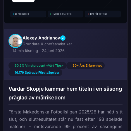
Alexey Andrianov
✓
Grundare & chefsanalytiker
14 min läsning
24 juni 2026
60.3% Vinstprocent «Vårt Tips»
30+ Års Erfarenhet
16,179 Spårade Förutsägelser
Vardar Skopje kammar hem titeln i en säsong
präglad av målrikedom
Första Makedonska Fotbollsligan 2025/26 har nått sitt
slut, och slutresultatet står nu fast efter 198 spelade
matcher – motsvarande 99 procent av säsongens