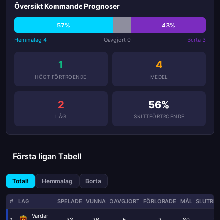
Översikt Kommande Prognoser
57%
43%
Hemmalag 4
Oavgjort 0
Borta 3
1
4
HÖGT FÖRTROENDE
MEDEL
2
56%
LÅG
SNITTFÖRTROENDE
Första ligan Tabell
Totalt
Hemmalag
Borta
#
LAG
SPELADE
VUNNA
OAVGJORT
FÖRLORADE
MÅL
SLUTRES
Vardar
1
33
26
5
2
80
21