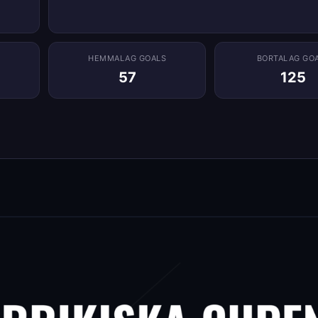
HEMMALAG GOALS
BORTALAG GO
57
125