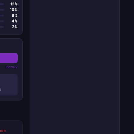
12%
10%
8%
4%
2%
Borta 2
E
rade