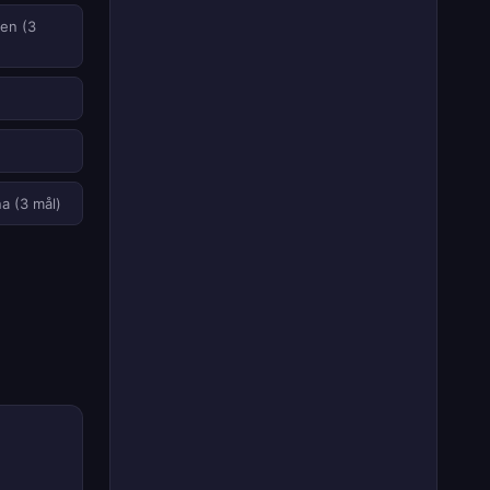
ten (3
a (3 mål)