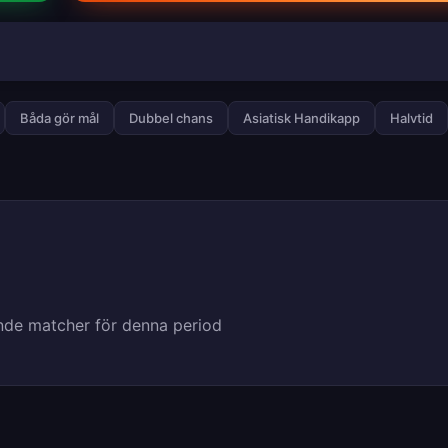
Båda gör mål
Dubbel chans
Asiatisk Handikapp
Halvtid
de matcher för denna period