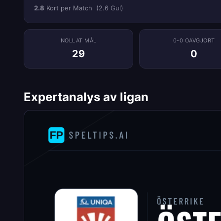
2.8
Kort per Match
(2.6 Gul)
NOLLAT ​​MÅL
0-0 OAVGJORT
29
0
Expertanalys av ligan