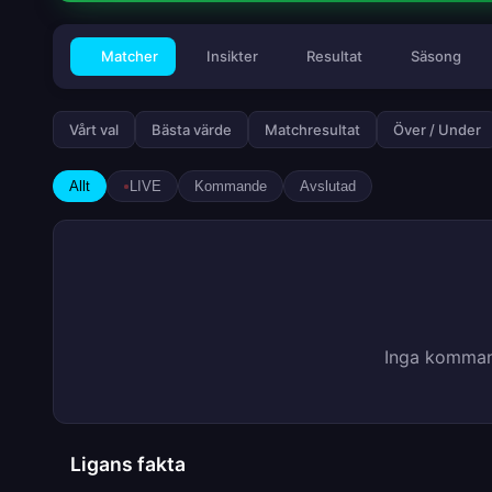
Matcher
Insikter
Resultat
Säsong
Vårt val
Bästa värde
Matchresultat
Över / Under
Allt
LIVE
Kommande
Avslutad
Inga komman
Ligans fakta