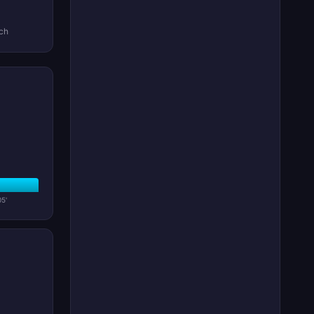
ch
5'