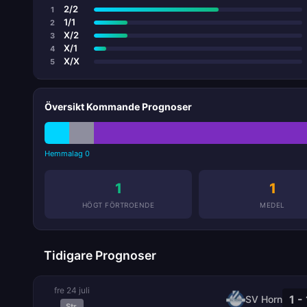
2/2
1
1/1
2
X/2
3
X/1
4
X/X
5
Översikt Kommande Prognoser
Hemmalag 0
1
1
HÖGT FÖRTROENDE
MEDEL
Tidigare Prognoser
fre 24 juli
1 - 
SV Horn
Str.