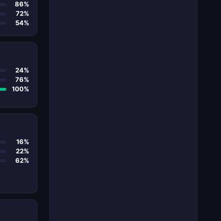
86%
72%
54%
24%
76%
100%
16%
22%
62%