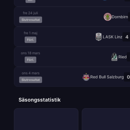
fre 24 juli
Dornbirn
Slutresultat
fre 1 maj
4 
LASK Linz
Förl.
ons 18 mars
Ried
Förl.
ons 4 mars
0
Red Bull Salzburg
Slutresultat
Säsongsstatistik