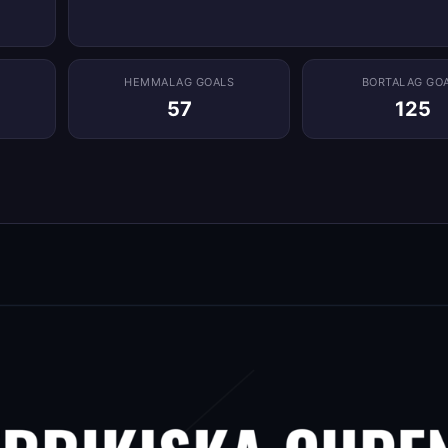
HEMMALAG GOALS
BORTALAG GO
57
125