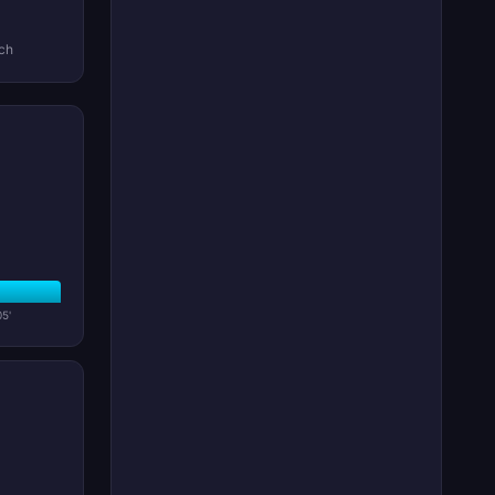
ch
5'