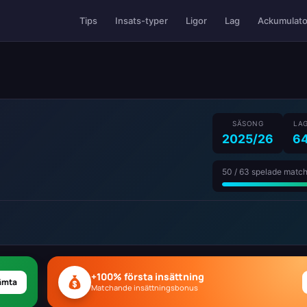
Ackumulato
Tips
Insats-typer
Ligor
Lag
SÄSONG
LA
2025/26
6
50 / 63 spelade matc
+100% första insättning
ämta
Matchande insättningsbonus