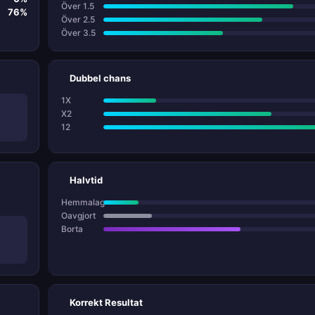
Över 1.5
76%
Över 2.5
Över 3.5
Dubbel chans
1X
X2
12
Halvtid
Hemmalag
Oavgjort
Borta
Korrekt Resultat