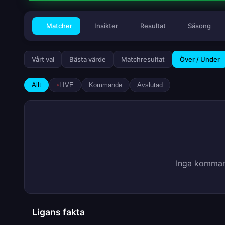
Matcher
Insikter
Resultat
Säsong
Vårt val
Bästa värde
Matchresultat
Över / Under
Allt
LIVE
Kommande
Avslutad
Inga komman
Ligans fakta