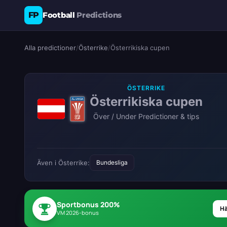
FP
Football
Predictions
Alla predictioner
/
Österrike
/
Österrikiska cupen
ÖSTERRIKE
Österrikiska cupen
Över / Under Predictioner & tips
Även i Österrike:
Bundesliga
Sportbonus 200%
H
VM 2026-bonus