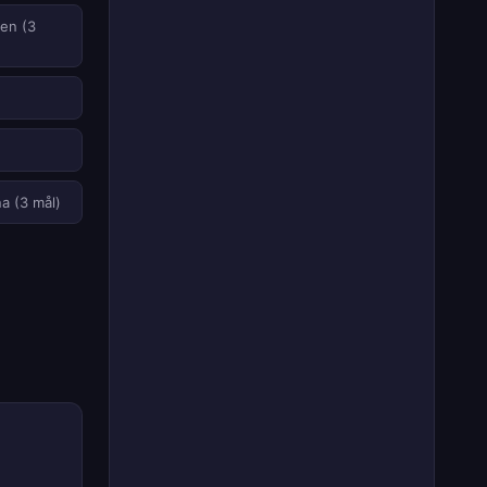
ten (3
a (3 mål)