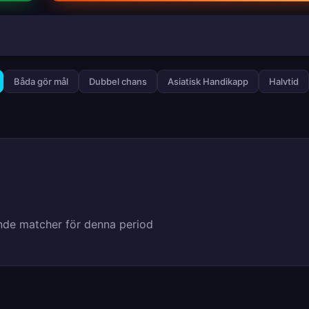
Båda gör mål
Dubbel chans
Asiatisk Handikapp
Halvtid
de matcher för denna period