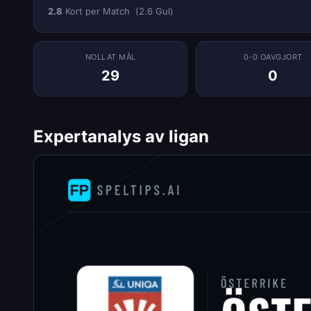
2.8
Kort per Match
(2.6 Gul)
NOLLAT ​​MÅL
0-0 OAVGJORT
29
0
Expertanalys av ligan