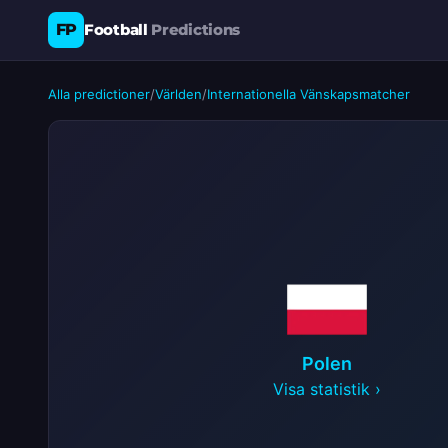
FP
Football
Predictions
Alla predictioner
/
Världen
/
Internationella Vänskapsmatcher
Polen
Visa statistik ›