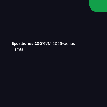
Sportbonus 200%
VM 2026-bonus
Hämta