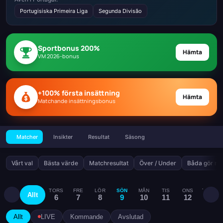
Portugisiska Primeira Liga
Segunda Divisão
Sportbonus 200%
Hämta
VM 2026-bonus
+100% första insättning
Hämta
Matchande insättningsbonus
Matcher
Insikter
Resultat
Säsong
Vårt val
Bästa värde
Matchresultat
Över / Under
Båda gör må
TORS
FRE
LÖR
SÖN
MÅN
TIS
ONS
TORS
Allt
6
7
8
9
10
11
12
13
Allt
LIVE
Kommande
Avslutad