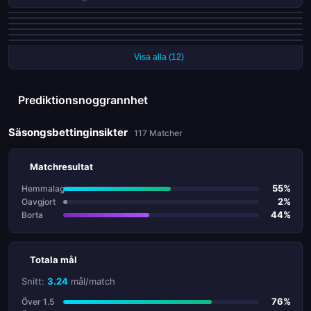
FC Porto har hållit nollan 4 gånger på 6 matcher (67%)
AVS gör 45% av sina mål efter den 75:e minuten (5 mål)
Torreense har vunnit 4 av 5 bortamatcher (80%)
FC Porto har hållit nollan 3 gånger på 4 hemmamatcher (75%)
Caldas har hållit nollan 3 gånger på 4 hemmamatcher (75%)
Mortágua har gjort alla 5 straffar den här säsongen
Visa alla (12)
Prediktionsnoggrannhet
Säsongsbettinginsikter
117 Matcher
Matchresultat
55%
Hemmalag
2%
Oavgjort
44%
Borta
Totala mål
Snitt:
3.24
mål/match
76%
Över 1.5