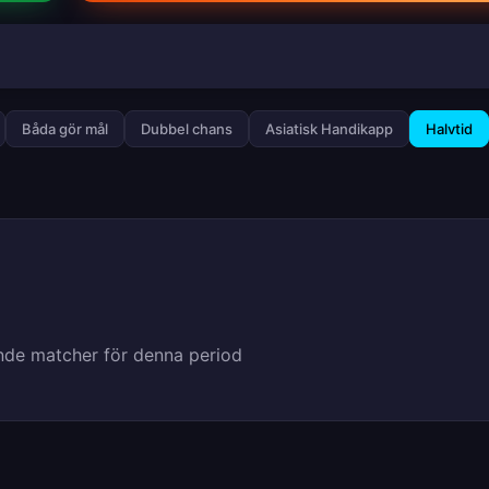
Båda gör mål
Dubbel chans
Asiatisk Handikapp
Halvtid
de matcher för denna period