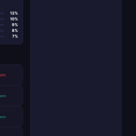
13%
10%
9%
8%
7%
rade
ann
ann