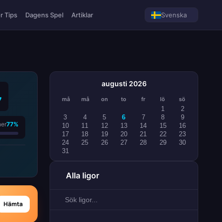
r Tips
Dagens Spel
Artiklar
Svenska
augusti 2026
7
må
må
on
to
fr
lö
sö
1
2
3
4
5
6
7
8
9
her
77%
10
11
12
13
14
15
16
17
18
19
20
21
22
23
24
25
26
27
28
29
30
31
Alla ligor
Hämta