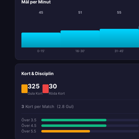
Mål per Minut
45
51
55
0-15'
16-30'
31-45'
Kort & Disciplin
325
30
Gula Kort
Röda Kort
3
Kort per Match
(2.8 Gul)
Över 3.5
Över 4.5
Över 5.5