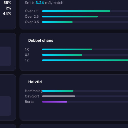
55%
Snitt:
3.24
mål/match
2%
Över 1.5
44%
Över 2.5
Över 3.5
Dubbel chans
1X
X2
12
Halvtid
Hemmalag
Oavgjort
Borta