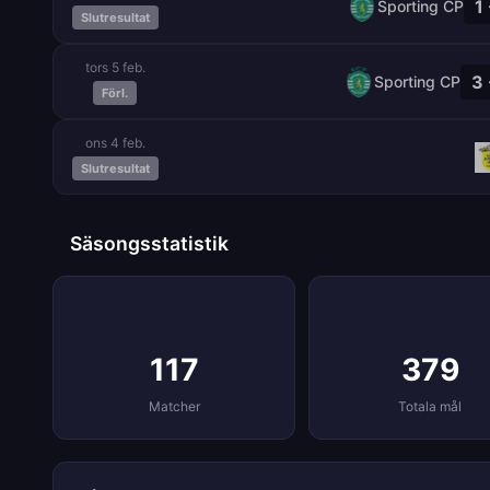
1 
Sporting CP
Slutresultat
tors 5 feb.
3 
Sporting CP
Förl.
ons 4 feb.
Slutresultat
Säsongsstatistik
117
379
Matcher
Totala mål