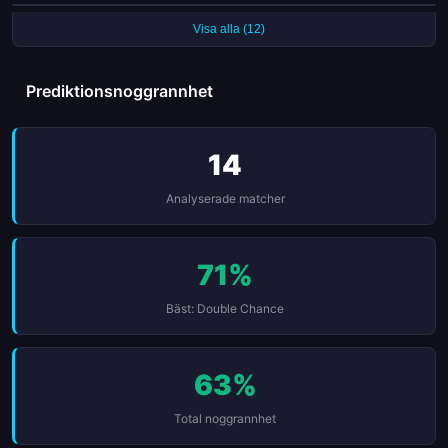
Gloria Bistriţa har gjort mål i varenda en av sina senaste 6 matcher
Sănătatea Cluj har gjort mål i varenda en av sina senaste 6 matcher
Visa alla (12)
Prediktionsnoggrannhet
14
Analyserade matcher
71%
Bäst: Double Chance
63%
Total noggrannhet