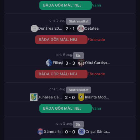
BÅDA GÖR MÅL: NEJ
Vann
ons 5 aug.
Slutresultat
2 - 1
Dunărea 2020 Giurgiu
Cetatea
BÅDA GÖR MÅL: NEJ
Förlorade
ons 5 aug.
Str.
3 - 3
Filiaşi
Oltul Curtişoara
BÅDA GÖR MÅL: NEJ
Förlorade
ons 5 aug.
Slutresultat
2 - 0
Dunărea Călărași
Înainte Modelu
BÅDA GÖR MÅL: NEJ
Vann
ons 5 aug.
Str.
0 - 0
Sânmartin
Crişul Sântandrei