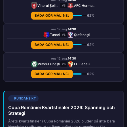
Viitorul Şelimbăr
AFC Hermannstadt
VS
BÅDA GÖR MÅL: NEJ
62%
ons 12 aug.
14:30
Tunari
Ştefăneşti
VS
BÅDA GÖR MÅL: NEJ
62%
ons 12 aug.
14:30
Viitorul Onești
FC Bacău
VS
BÅDA GÖR MÅL: NEJ
62%
RUNDANSIKT
Cupa României Kvartsfinaler 2026: Spänning och
Strategi
Årets kvartsfinaler i Cupa României 2026 bjuder på inte bara
klassiska rivaliteter utan även oväntade utmaningar för