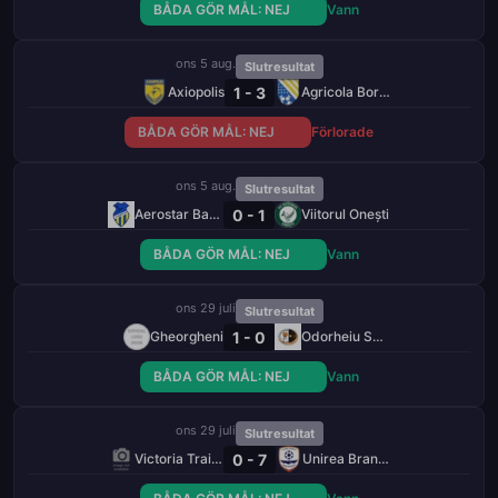
BÅDA GÖR MÅL: NEJ
Vann
ons 5 aug.
Slutresultat
1 - 3
Axiopolis
Agricola Borcea
BÅDA GÖR MÅL: NEJ
Förlorade
ons 5 aug.
Slutresultat
0 - 1
Aerostar Bacău
Viitorul Onești
BÅDA GÖR MÅL: NEJ
Vann
ons 29 juli
Slutresultat
1 - 0
Gheorgheni
Odorheiu Secuiesc
BÅDA GÖR MÅL: NEJ
Vann
ons 29 juli
Slutresultat
0 - 7
Victoria Traian
Unirea Braniştea