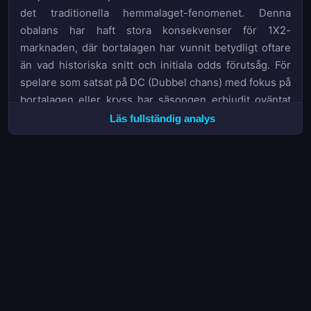
det traditionella hemmalaget-fenomenet. Denna
obalans har haft stora konsekvenser för 1X2-
marknaden, där bortalagen har vunnit betydligt oftare
än vad historiska snitt och initiala odds förutsåg. För
spelare som satsat på DC (Dubbel chans) med fokus på
bortalagen eller kryss har säsongen erbjudit oväntat
hög avkastning.
Läs fullständig analys
BTTS-marknaden har också visat sig vara statistiskt
värd att följa. Med ett genomsnitt över 3,6 mål per
match har möjligheten att båda lagen hittar nätet varit
påtaglig i match efter match. Spelare som identifierat
detta mönster tidigt har kunnat utnyttja.value i odds
som initialt inte reflekterade den verkliga
sannolikheten. Även när det gäller CS (Korrekt resultat)
har resultat som 2-1, 3-1 och 4-1 dominerat, vilket
skapat intressanta möjligheter för den som sökt högre
odds än standardlinjerna.