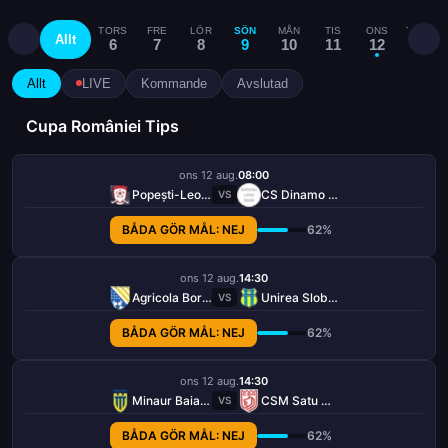
TORS
FRE
LÖR
SÖN
MÅN
TIS
ONS
TORS
Allt
6
7
8
9
10
11
12
13
Allt
LIVE
Kommande
Avslutad
Cupa României Tips
ons 12 aug.
08:00
Popești-Leordeni
CS Dinamo Bukarest
VS
BÅDA GÖR MÅL: NEJ
62%
ons 12 aug.
14:30
Agricola Borcea
Unirea Slobozia
VS
BÅDA GÖR MÅL: NEJ
62%
ons 12 aug.
14:30
Minaur Baia Mare
CSM Satu Mare
VS
BÅDA GÖR MÅL: NEJ
62%