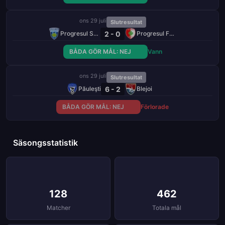
ons 29 juli
Slutresultat
2 - 0
Progresul Spartac
Progresul Fundulea
BÅDA GÖR MÅL: NEJ
Vann
ons 29 juli
Slutresultat
6 - 2
Păuleşti
Blejoi
BÅDA GÖR MÅL: NEJ
Förlorade
Säsongsstatistik
128
462
Matcher
Totala mål