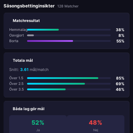
Säsongsbettinginsikter
128 Matcher
Matchresultat
38%
Hemmalag
8%
Oavgjort
55%
Borta
Totala mål
Snitt:
3.61
mål/match
85%
Över 1.5
69%
Över 2.5
46%
Över 3.5
Båda lag gör mål
52%
48%
Ja
Nej