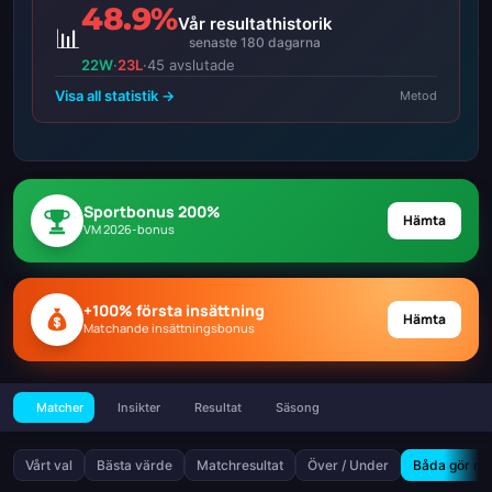
48.9%
Vår resultathistorik
📊
senaste 180 dagarna
22W
·
23L
·
45 avslutade
Visa all statistik →
Metod
Sportbonus 200%
Hämta
VM 2026-bonus
+100% första insättning
Hämta
Matchande insättningsbonus
Matcher
Insikter
Resultat
Säsong
Vårt val
Bästa värde
Matchresultat
Över / Under
Båda gör må