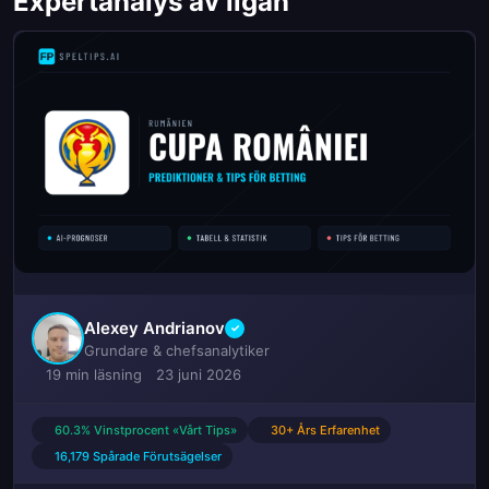
Expertanalys av ligan
Alexey Andrianov
✓
Grundare & chefsanalytiker
19 min läsning
23 juni 2026
60.3% Vinstprocent «Vårt Tips»
30+ Års Erfarenhet
16,179 Spårade Förutsägelser