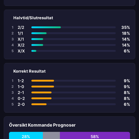
Halvtid/Slutresultat
2/2
35%
1
1/1
18%
2
X/1
14%
3
X/2
14%
4
X/X
6%
5
Korrekt Resultat
1-2
9%
1
1-0
9%
2
2-1
8%
3
0-2
8%
4
2-0
6%
5
Översikt Kommande Prognoser
28%
58%