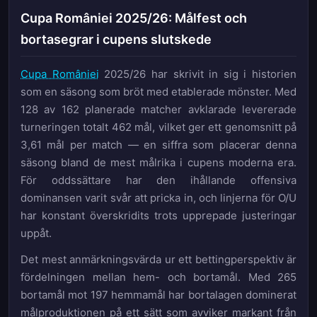
Cupa României 2025/26: Målfest och
bortasegrar i cupens slutskede
Cupa României
2025/26 har skrivit in sig i historien
som en säsong som bröt med etablerade mönster. Med
128 av 162 planerade matcher avklarade levererade
turneringen totalt 462 mål, vilket ger ett genomsnitt på
3,61 mål per match — en siffra som placerar denna
säsong bland de mest målrika i cupens moderna era.
För oddssättare har den ihållande offensiva
dominansen varit svår att pricka in, och linjerna för O/U
har konstant överskridits trots upprepade justeringar
uppåt.
Det mest anmärkningsvärda ur ett bettingperspektiv är
fördelningen mellan hem- och bortamål. Med 265
bortamål mot 197 hemmamål har bortalagen dominerat
målproduktionen på ett sätt som avviker markant från