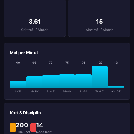
3.61
15
Snittmål / Match
Max mål / Match
Mål per Minut
40
66
72
75
74
122
13
0-15'
16-30'
31-45'
46-60'
61-75'
76-90'
91-105'
Kort & Disciplin
200
14
Gula Kort
Röda Kort