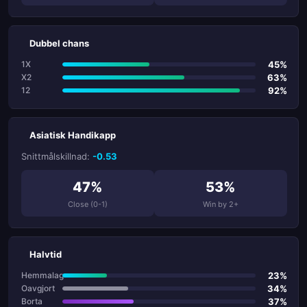
Dubbel chans
45%
1X
63%
X2
92%
12
Asiatisk Handikapp
Snittmålskillnad:
-0.53
47%
53%
Close (0-1)
Win by 2+
Halvtid
23%
Hemmalag
34%
Oavgjort
37%
Borta