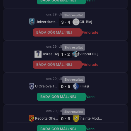
BÅDA GÖR MÅL: NEJ
Vann
ons 29 juli
Slutresultat
3 - 4
Universitatea Alba Iulia
CIL Blaj
BÅDA GÖR MÅL: NEJ
Förlorade
ons 29 juli
Slutresultat
1 - 2
Unirea Dej
Viitorul Cluj
BÅDA GÖR MÅL: NEJ
Förlorade
ons 29 juli
Slutresultat
0 - 5
U Craiova 1948
Filiaşi
BÅDA GÖR MÅL: NEJ
Vann
ons 29 juli
Slutresultat
0 - 6
Recolta Gheorghe Doja
Înainte Modelu
BÅDA GÖR MÅL: NEJ
Vann