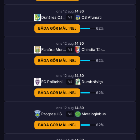
ons 12 aug.
14:30
Dunărea Călărași
CS Afumați
VS
BÅDA GÖR MÅL: NEJ
62%
ons 12 aug.
14:30
Flacăra Moreni
Chindia Târgoviște
VS
BÅDA GÖR MÅL: NEJ
62%
ons 12 aug.
14:30
FC Politehnica Timișoara
Dumbrăviţa
VS
BÅDA GÖR MÅL: NEJ
62%
ons 12 aug.
14:30
Progresul Spartac
Metaloglobus
VS
BÅDA GÖR MÅL: NEJ
62%
ons 12 aug.
14:30