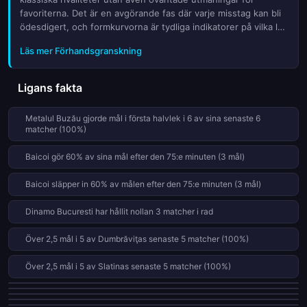
favoriterna. Det är en avgörande fas där varje misstag kan bli
ödesdigert, och formkurvorna är tydliga indikatorer på vilka lag
som kan avancera. Med matcherna spridda över tre dagar,
Läs mer Förhandsgranskning
Ligans fakta
Metalul Buzău gjorde mål i första halvlek i 6 av sina senaste 6
matcher (100%)
Baicoi gör 60% av sina mål efter den 75:e minuten (3 mål)
Baicoi släpper in 60% av målen efter den 75:e minuten (3 mål)
Dinamo Bucuresti har hållit nollan 3 matcher i rad
Över 2,5 mål i 5 av Dumbrăviţas senaste 5 matcher (100%)
Över 2,5 mål i 5 av Slatinas senaste 5 matcher (100%)
Över 2,5 mål i 6 av Sporting Lieştis senaste 6 matcher (100%)
CFR 1907 Cluj släpper in 50% av målen efter den 75:e minuten (3 mål)
Dumbrăviţa gör 50% av sina mål efter den 75:e minuten (4 mål)
Petrolul Ploiesti gör 50% av sina mål efter den 75:e minuten (3 mål)