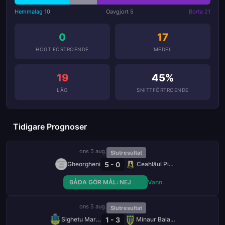
Hemmalag 10
Oavgjort 5
Borta 21
0
17
HÖGT FÖRTROENDE
MEDEL
19
45%
LÅG
SNITTFÖRTROENDE
Tidigare Prognoser
ons 5 aug.
Slutresultat
5 - 0
Gheorgheni
Ceahlăul Piatra Neamţ
BÅDA GÖR MÅL: NEJ
Vann
ons 5 aug.
Slutresultat
1 - 3
Sighetu Marmaţiei
Minaur Baia Mare