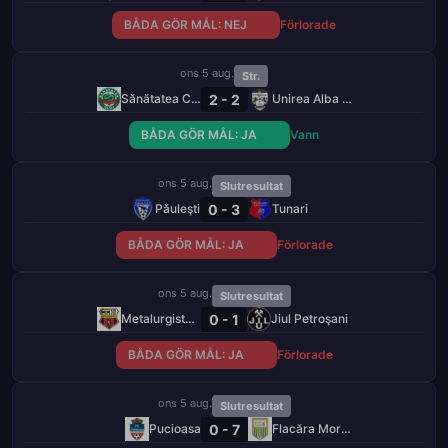
BÅDA GÖR MÅL: NEJ
Förlorade
ons 5 aug.
Str.
2 - 2
Sănătatea Cluj
Unirea Alba Iulia
BÅDA GÖR MÅL: JA
Vann
ons 5 aug.
Slutresultat
0 - 3
Păuleşti
Tunari
BÅDA GÖR MÅL: JA
Förlorade
ons 5 aug.
Slutresultat
0 - 1
Metalurgistul Cugir
Jiul Petroşani
BÅDA GÖR MÅL: JA
Förlorade
ons 5 aug.
Slutresultat
0 - 7
Pucioasa
Flacăra Moreni