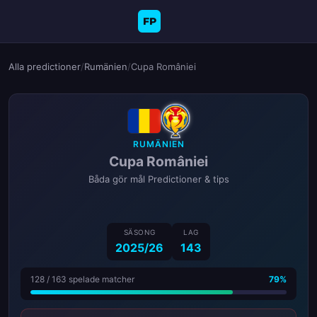
FP
Alla predictioner
/
Rumänien
/
Cupa României
RUMÄNIEN
Cupa României
Båda gör mål Predictioner & tips
SÄSONG
LAG
2025/26
143
128 / 163 spelade matcher
79%