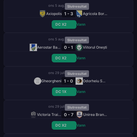
ons 5 aug.
Slutresultat
1 - 3
Axiopolis
Agricola Borcea
DC X2
Vann
ons 5 aug.
Slutresultat
0 - 1
Aerostar Bacău
Viitorul Onești
DC X2
Vann
ons 29 juli
Slutresultat
1 - 0
Gheorgheni
Odorheiu Secuiesc
DC 1X
Vann
ons 29 juli
Slutresultat
0 - 7
Victoria Traian
Unirea Braniştea
DC X2
Vann