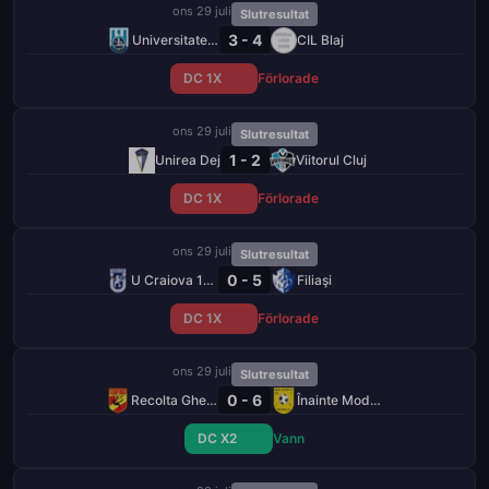
ons 29 juli
Slutresultat
3 - 4
Universitatea Alba Iulia
CIL Blaj
DC 1X
Förlorade
ons 29 juli
Slutresultat
1 - 2
Unirea Dej
Viitorul Cluj
DC 1X
Förlorade
ons 29 juli
Slutresultat
0 - 5
U Craiova 1948
Filiaşi
DC 1X
Förlorade
ons 29 juli
Slutresultat
0 - 6
Recolta Gheorghe Doja
Înainte Modelu
DC X2
Vann