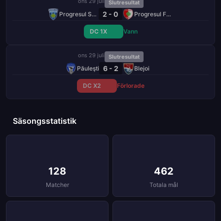
ons 29 juli
Slutresultat
2 - 0
Progresul Spartac
Progresul Fundulea
DC 1X
Vann
ons 29 juli
Slutresultat
6 - 2
Păuleşti
Blejoi
DC X2
Förlorade
Säsongsstatistik
128
462
Matcher
Totala mål