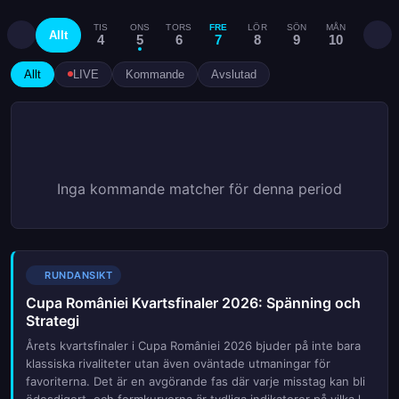
TIS
ONS
TORS
FRE
LÖR
SÖN
MÅN
TIS
Allt
4
5
6
7
8
9
10
11
Allt
LIVE
Kommande
Avslutad
Inga kommande matcher för denna period
RUNDANSIKT
Cupa României Kvartsfinaler 2026: Spänning och
Strategi
Årets kvartsfinaler i Cupa României 2026 bjuder på inte bara
klassiska rivaliteter utan även oväntade utmaningar för
favoriterna. Det är en avgörande fas där varje misstag kan bli