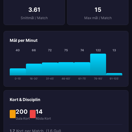
3.61
15
Snittmål / Match
Max mål / Match
Mål per Minut
40
66
72
75
74
122
13
0-15'
16-30'
31-45'
46-60'
61-75'
76-90'
91-105'
Kort & Disciplin
200
14
Gula Kort
Röda Kort
1.7
Kort per Match
(1.6 Gul)