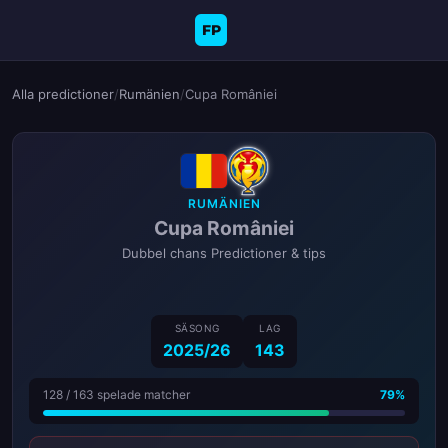
FP
Alla predictioner
/
Rumänien
/
Cupa României
RUMÄNIEN
Cupa României
Dubbel chans Predictioner & tips
SÄSONG
LAG
2025/26
143
128 / 163 spelade matcher
79%