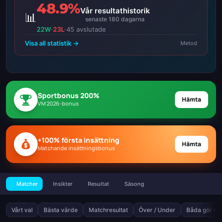
48.9%
Vår resultathistorik
📊
senaste 180 dagarna
22W
·
23L
·
45 avslutade
Visa all statistik →
Metod
Sportbonus 200%
Hämta
VM 2026-bonus
+100% första insättning
Hämta
Matchande insättningsbonus
Matcher
Insikter
Resultat
Säsong
Vårt val
Bästa värde
Matchresultat
Över / Under
Båda gör må