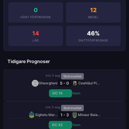
0
12
HÖGT FÖRTROENDE
MEDEL
14
46%
LÅG
SNITTFÖRTROENDE
Tidigare Prognoser
ons 5 aug.
Slutresultat
5 - 0
Gheorgheni
Ceahlăul Piatra Neamţ
DC 1X
Vann
ons 5 aug.
Slutresultat
1 - 3
Sighetu Marmaţiei
Minaur Baia Mare
DC X2
Vann