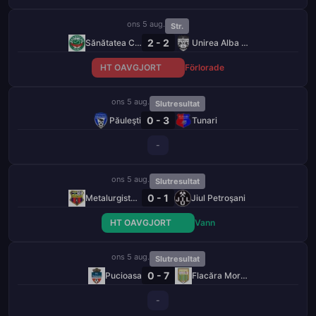
ons 5 aug.
Str.
2 - 2
Sănătatea Cluj
Unirea Alba Iulia
HT OAVGJORT
Förlorade
ons 5 aug.
Slutresultat
0 - 3
Păuleşti
Tunari
-
ons 5 aug.
Slutresultat
0 - 1
Metalurgistul Cugir
Jiul Petroşani
HT OAVGJORT
Vann
ons 5 aug.
Slutresultat
0 - 7
Pucioasa
Flacăra Moreni
-