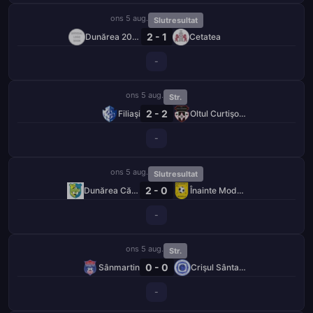
ons 5 aug.
Slutresultat
2 - 1
Dunărea 2020 Giurgiu
Cetatea
-
ons 5 aug.
Str.
2 - 2
Filiaşi
Oltul Curtişoara
-
ons 5 aug.
Slutresultat
2 - 0
Dunărea Călărași
Înainte Modelu
-
ons 5 aug.
Str.
0 - 0
Sânmartin
Crişul Sântandrei
-