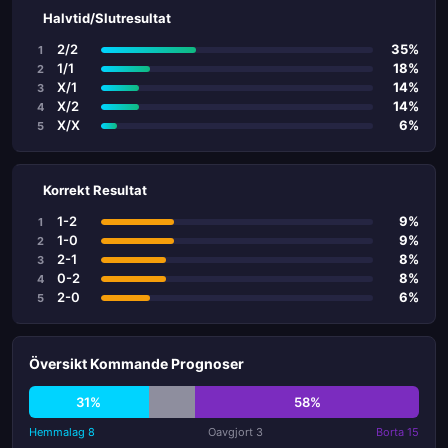
Halvtid/Slutresultat
2/2
35%
1
1/1
18%
2
X/1
14%
3
X/2
14%
4
X/X
6%
5
Korrekt Resultat
1-2
9%
1
1-0
9%
2
2-1
8%
3
0-2
8%
4
2-0
6%
5
Översikt Kommande Prognoser
31%
58%
Hemmalag 8
Oavgjort 3
Borta 15