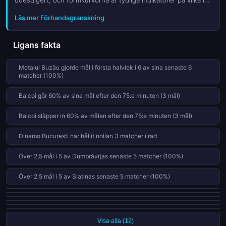
ödesdigert, och formkurvorna är tydliga indikatorer på vilka lag
som kan avancera. Med matcherna spridda över tre dagar,
Läs mer Förhandsgranskning
Ligans fakta
Metalul Buzău gjorde mål i första halvlek i 6 av sina senaste 6
matcher (100%)
Baicoi gör 60% av sina mål efter den 75:e minuten (3 mål)
Baicoi släpper in 60% av målen efter den 75:e minuten (3 mål)
Dinamo Bucuresti har hållit nollan 3 matcher i rad
Över 2,5 mål i 5 av Dumbrăviţas senaste 5 matcher (100%)
Över 2,5 mål i 5 av Slatinas senaste 5 matcher (100%)
Över 2,5 mål i 6 av Sporting Lieştis senaste 6 matcher (100%)
CFR 1907 Cluj släpper in 50% av målen efter den 75:e minuten (3 mål)
Dumbrăviţa gör 50% av sina mål efter den 75:e minuten (4 mål)
Petrolul Ploiesti gör 50% av sina mål efter den 75:e minuten (3 mål)
Gloria Bistriţa har gjort mål i varenda en av sina senaste 6 matcher
Sănătatea Cluj har gjort mål i varenda en av sina senaste 6 matcher
Visa alla (12)