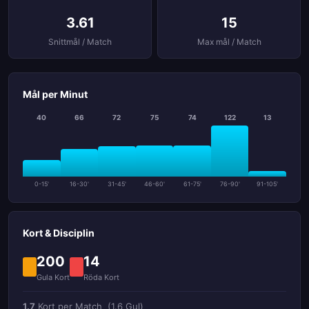
3.61
15
Snittmål / Match
Max mål / Match
Mål per Minut
40
66
72
75
74
122
13
0-15'
16-30'
31-45'
46-60'
61-75'
76-90'
91-105'
Kort & Disciplin
200
14
Gula Kort
Röda Kort
1.7
Kort per Match
(1.6 Gul)