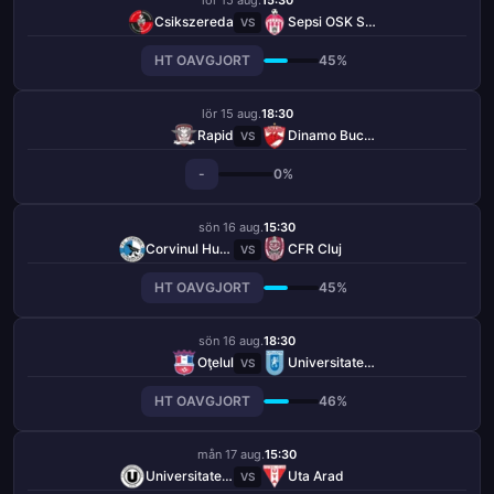
lör 15 aug.
15:30
Csikszereda
Sepsi OSK Sfântu Gheorghe
VS
HT OAVGJORT
45%
lör 15 aug.
18:30
Rapid
Dinamo București
VS
-
0%
sön 16 aug.
15:30
Corvinul Hunedoara
CFR Cluj
VS
HT OAVGJORT
45%
sön 16 aug.
18:30
Oţelul
Universitatea Craiova
VS
HT OAVGJORT
46%
mån 17 aug.
15:30
Universitatea Cluj
Uta Arad
VS