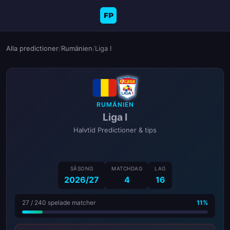
FP
Alla predictioner
/
Rumänien
/
Liga I
RUMÄNIEN
Liga I
Halvtid Predictioner & tips
SÄSONG
MATCHDAG
LAG
2026/27
4
16
27 / 240 spelade matcher
11%