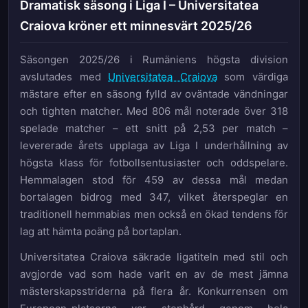
Dramatisk säsong i Liga I – Universitatea
Craiova kröner ett minnesvärt 2025/26
Säsongen 2025/26 i Rumäniens högsta division
avslutades med
Universitatea Craiova
som värdiga
mästare efter en säsong fylld av oväntade vändningar
och tighten matcher. Med 806 mål noterade över 318
spelade matcher – ett snitt på 2,53 per match –
levererade årets upplaga av Liga I underhållning av
högsta klass för fotbollsentusiaster och oddspelare.
Hemmalagen stod för 459 av dessa mål medan
bortalagen bidrog med 347, vilket återspeglar en
traditionell hemmabias men också en ökad tendens för
lag att hämta poäng på bortaplan.
Universitatea Craiova säkrade ligatiteln med stil och
avgjorde vad som hade varit en av de mest jämna
mästerskapsstriderna på flera år. Konkurrensen om