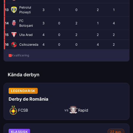
Petrolul
13
3
1
0
2
1
5
Ploiești
FC
14
3
0
2
1
4
5
Botoșani
15
Uta Arad
4
0
2
2
2
7
16
Csikszereda
4
0
0
4
2
9
Kvalificering
Kända derbyn
LEGENDARISK
Derby de România
FCSB
Rapid
vs
KLASSISK
22 aug.