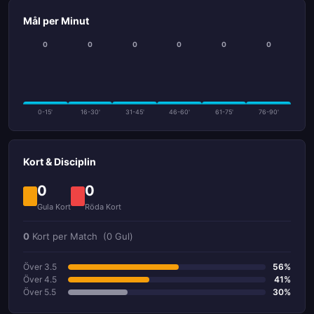
Mål per Minut
0
0
0
0
0
0
0-15'
16-30'
31-45'
46-60'
61-75'
76-90'
Kort & Disciplin
0
0
Gula Kort
Röda Kort
0
Kort per Match
(0 Gul)
Över 3.5
56%
Över 4.5
41%
Över 5.5
30%