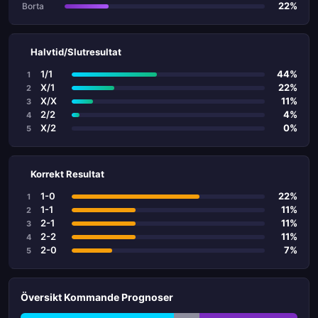
22%
Borta
Halvtid/Slutresultat
1/1
44%
1
X/1
22%
2
X/X
11%
3
2/2
4%
4
X/2
0%
5
Korrekt Resultat
1-0
22%
1
1-1
11%
2
2-1
11%
3
2-2
11%
4
2-0
7%
5
Översikt Kommande Prognoser