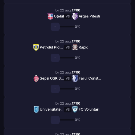
lör 22 aug.
17:00
Oţelul
Arges Pitești
VS
-
0%
lör 22 aug.
17:00
Petrolul Ploiești
Rapid
VS
-
0%
lör 22 aug.
17:00
Sepsi OSK Sfântu Gheorghe
Farul Constanța
VS
-
0%
lör 22 aug.
17:00
Universitatea Craiova
FC Voluntari
VS
-
0%
lör 22 aug.
17:00