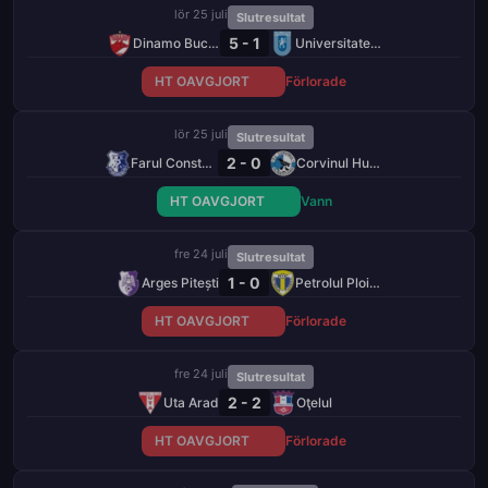
lör 25 juli
Slutresultat
5 - 1
Dinamo București
Universitatea Craiova
HT OAVGJORT
Förlorade
lör 25 juli
Slutresultat
2 - 0
Farul Constanța
Corvinul Hunedoara
HT OAVGJORT
Vann
fre 24 juli
Slutresultat
1 - 0
Arges Pitești
Petrolul Ploiești
HT OAVGJORT
Förlorade
fre 24 juli
Slutresultat
2 - 2
Uta Arad
Oţelul
HT OAVGJORT
Förlorade