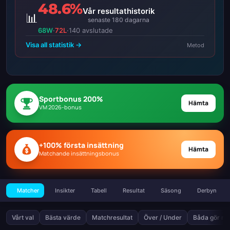
48.6%
Vår resultathistorik
📊
senaste 180 dagarna
68W
·
72L
·
140 avslutade
Visa all statistik →
Metod
Sportbonus 200%
Hämta
VM 2026-bonus
+100% första insättning
Hämta
Matchande insättningsbonus
Matcher
Insikter
Tabell
Resultat
Säsong
Derbyn
Vårt val
Bästa värde
Matchresultat
Över / Under
Båda gör må