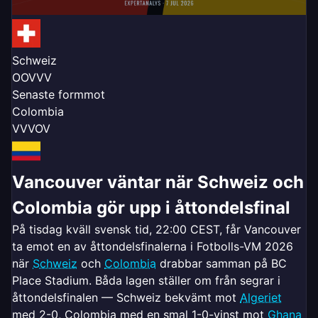
Schweiz
O
O
V
V
V
Senaste form
mot
Colombia
V
V
V
O
V
Vancouver väntar när Schweiz och
Colombia gör upp i åttondelsfinal
På tisdag kväll svensk tid, 22:00 CEST, får Vancouver
ta emot en av åttondelsfinalerna i Fotbolls-VM 2026
när
Schweiz
och
Colombia
drabbar samman på BC
Place Stadium. Båda lagen ställer om från segrar i
åttondelsfinalen — Schweiz bekvämt mot
Algeriet
med 2-0, Colombia med en smal 1-0-vinst mot
Ghana