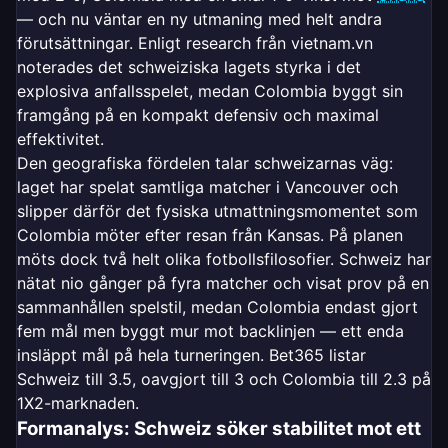
— och nu väntar en ny utmaning med helt andra
förutsättningar. Enligt research från vietnam.vn
noterades det schweiziska lagets styrka i det
explosiva anfallsspelet, medan Colombia byggt sin
framgång på en kompakt defensiv och maximal
effektivitet.
Den geografiska fördelen talar schweizarnas väg:
laget har spelat samtliga matcher i Vancouver och
slipper därför det fysiska utmattningsmomentet som
Colombia möter efter resan från Kansas. På planen
möts dock två helt olika fotbollsfilosofier. Schweiz har
nätat nio gånger på fyra matcher och visat prov på en
sammanhållen spelstil, medan Colombia endast gjort
fem mål men byggt mur mot backlinjen — ett enda
insläppt mål på hela turneringen. Bet365 listar
Schweiz till 3.5, oavgjort till 3 och Colombia till 2.3 på
1X2-marknaden.
Formanalys: Schweiz söker stabilitet mot ett