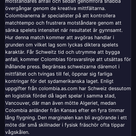
motståndares anfall och sedan genomföra snabba
övergångar genom de kreativa mittfältarna.
Colombianerna är specialister på att kontrollera
matchtempo och frustrera motståndare genom att
sänka spelets intensitet när resultatet är gynnsamt.
Hur denna match kommer att avgöras handlar i
grunden om vilket lag som lyckas diktera spelets
karaktär. Får Schweitz tid och utrymme att bygga
anfall, kommer Colombias försvarslinje att utsättas för
ihållande press. Begränsas schweizarna däremot i
mittfältet och tvingas till fel, öppnar sig farliga
kontringar för det sydamerikanska laget. Enligt
uppgifter från colombia.as.com har Schweiz dessutom
en logistisk fördel då laget spelar i samma stad,
Vancouver, där man även mötte Algeriet, medan
Colombia anländer från Kansas efter en fyra timmar
lång flygning. Den marginalen kan bli avgörande i ett
möte där små skillnader i fysisk fräschör ofta tippar
vågskålen.