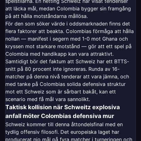
spelstilarna. En hetting Schweiz har visat tendenser
att läcka mål, medan Colombia bygger sin framgång
på att hålla motståndarna mållösa.
För den som söker värde i oddsmarknaden finns det
flera faktorer att beakta. Colombias förmåga att hålla
nollan — manifest i segern med 1-0 mot Ghana och
kryssen mot starkare motstånd — gör att ett spel på
Colombia med handikapp kan vara attraktivt.
Samtidigt bör det faktum att Schweiz har ett BTTS-
snitt på 80 procent inte ignoreras. Runda av 16-
matcher på denna nivå tenderar att vara jämna, och
med tanke på Colombias solida defensiva struktur
mot ett Schweiz som är sårbart bakåt, kan ett
scenario med få mål vara sannolikt.
Taktisk kollision när Schweitz explosiva
anfall möter Colombias defensiva mur
Schweiz kommer till denna åttondelsfinal med en
tydlig offensiv filosofi. Det europeiska laget har
producerat nio mål på fyra matcher i turneringen och