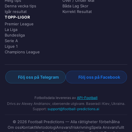
Helg tips
Över / Under Mål
Denna vecka tips
Båda Lag Skor
Igår resultat
Korrekt Resultat
TOPP-LIGOR
Premier League
La Liga
Bundesliga
Serie A
Ligue 1
Champions League
Följ oss på Telegram
Följ oss på Facebook
Fotbollsdata levereras av
API-Football
Drivs av Alexey Andrianov, oberoende utgivare. Baserad i Kiev, Ukraina.
Support:
support@football-predictions.ai
© 2026 Football Predictions — Alla rättigheter förbehållna
Om oss
Kontakt
Metodologi
Ansvarsfriskrivning
Spela Ansvarsfullt