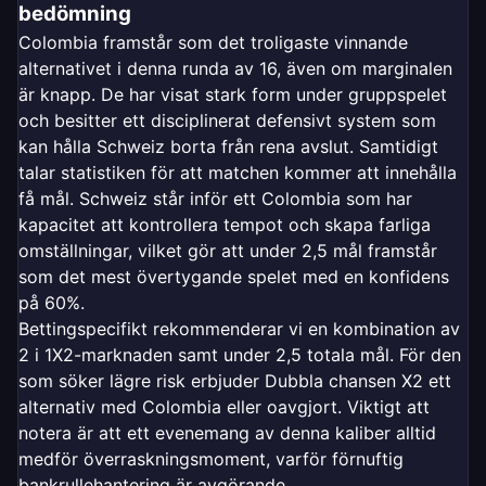
bedömning
Colombia framstår som det troligaste vinnande
alternativet i denna runda av 16, även om marginalen
är knapp. De har visat stark form under gruppspelet
och besitter ett disciplinerat defensivt system som
kan hålla Schweiz borta från rena avslut. Samtidigt
talar statistiken för att matchen kommer att innehålla
få mål. Schweiz står inför ett Colombia som har
kapacitet att kontrollera tempot och skapa farliga
omställningar, vilket gör att under 2,5 mål framstår
som det mest övertygande spelet med en konfidens
på 60%.
Bettingspecifikt rekommenderar vi en kombination av
2 i 1X2-marknaden samt under 2,5 totala mål. För den
som söker lägre risk erbjuder Dubbla chansen X2 ett
alternativ med Colombia eller oavgjort. Viktigt att
notera är att ett evenemang av denna kaliber alltid
medför överraskningsmoment, varför förnuftig
bankrullehantering är avgörande.