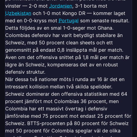
vinster — 2-0 mot
Jordanien
, 3-1 borta mot
Uzbekistan
och 1-0 mot Kongo DR — kommer laget
med en 0-0-kryss mot
Portugal
som senaste resultat.
Detta följdes av en smal 1-0-seger mot Ghana.
Colombias defensiv har varit betydligt stabilare än
Schweiz, med 50 procent clean sheets och ett
genomsnitt på endast 0,8 insläppta mål per match.
Även om det offensiva snittet på 1,8 mål per match är
lägre än Schweiz, kompenseras det av en robust
defensiv struktur.
När dessa två nationer möts i runda av 16 är det en
intressant kollision mellan två skilda spelidéer.
Schweiz dominerar den offensiva statistiken med 64
procent jämfört mot Colombias 36 procent, men
Colombia har ett massivt övertag i defensiv
jämförelse med 75 procent mot endast 25 procent för
Schweiz. BTTS-procenten på 80 procent för Schweiz
mot 50 procent för Colombia speglar väl de olika