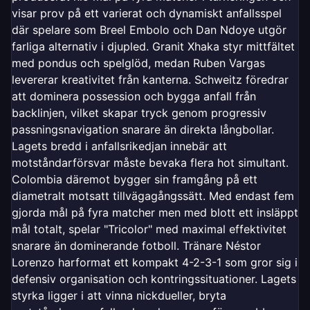
visar prov på ett varierat och dynamiskt anfallsspel
där spelare som Breel Embolo och Dan Ndoye utgör
farliga alternativ i djupled. Granit Xhaka styr mittfältet
med pondus och spelglöd, medan Ruben Vargas
levererar kreativitet från kanterna. Schweitz föredrar
att dominera possession och bygga anfall från
backlinjen, vilket skapar tryck genom progressiv
passningsnavigation snarare än direkta långbollar.
Lagets bredd i anfallsrikedjan innebär att
motståndarförsvar måste bevaka flera hot simultant.
Colombia däremot bygger sin framgång på ett
diametralt motsatt tillvägagångssätt. Med endast fem
gjorda mål på fyra matcher men med blott ett insläppt
mål totalt, spelar "Tricolor" med maximal effektivitet
snarare än dominerande fotboll. Tränare Néstor
Lorenzo harformat ett kompakt 4-2-3-1 som gror sig i
defensiv organisation och kontringssituationer. Lagets
styrka ligger i att vinna nickdueller, bryta