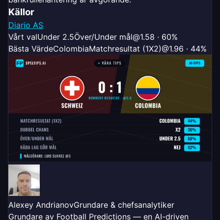
Källor
Diario AS
Vårt val
Under 2.5
Över/Under mål
@1.58 · 60%
Bästa Värde
Colombia
Matchresultat (1X2)
@1.96 · 44%
Alexey Andrianov
Grundare & chefsanalytiker
Grundare av Football Predictions — en AI-driven