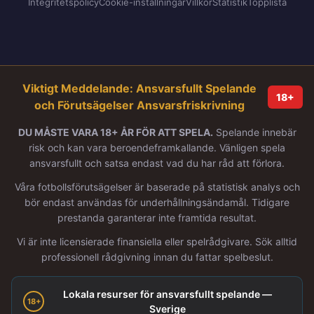
Integritetspolicy
Cookie-inställningar
Villkor
Statistik
Topplista
Viktigt Meddelande: Ansvarsfullt Spelande
18+
och Förutsägelser Ansvarsfriskrivning
DU MÅSTE VARA 18+ ÅR FÖR ATT SPELA.
Spelande innebär
risk och kan vara beroendeframkallande. Vänligen spela
ansvarsfullt och satsa endast vad du har råd att förlora.
Våra fotbollsförutsägelser är baserade på statistisk analys och
bör endast användas för underhållningsändamål. Tidigare
prestanda garanterar inte framtida resultat.
Vi är inte licensierade finansiella eller spelrådgivare. Sök alltid
professionell rådgivning innan du fattar spelbeslut.
Lokala resurser för ansvarsfullt spelande —
18+
Sverige