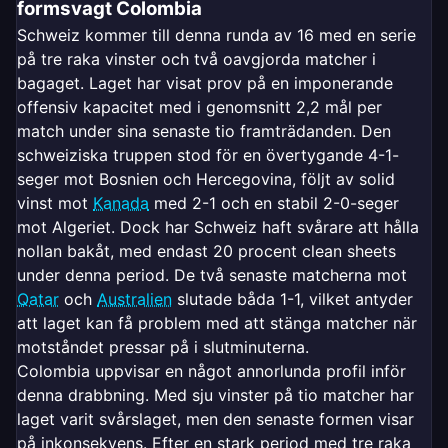
formsvagt Colombia
Schweiz kommer till denna runda av 16 med en serie
på tre raka vinster och två oavgjorda matcher i
bagaget. Laget har visat prov på en imponerande
offensiv kapacitet med i genomsnitt 2,2 mål per
match under sina senaste tio framträdanden. Den
schweiziska truppen stod för en övertygande 4-1-
seger mot Bosnien och Hercegovina, följt av solid
vinst mot
Kanada
med 2-1 och en stabil 2-0-seger
mot Algeriet. Dock har Schweiz haft svårare att hålla
nollan bakåt, med endast 20 procent clean sheets
under denna period. De två senaste matcherna mot
Qatar
och
Australien
slutade båda 1-1, vilket antyder
att laget kan få problem med att stänga matcher när
motståndet pressar på i slutminuterna.
Colombia uppvisar en något annorlunda profil inför
denna drabbning. Med sju vinster på tio matcher har
laget varit svårslaget, men den senaste formen visar
på inkonsekvens. Efter en stark period med tre raka