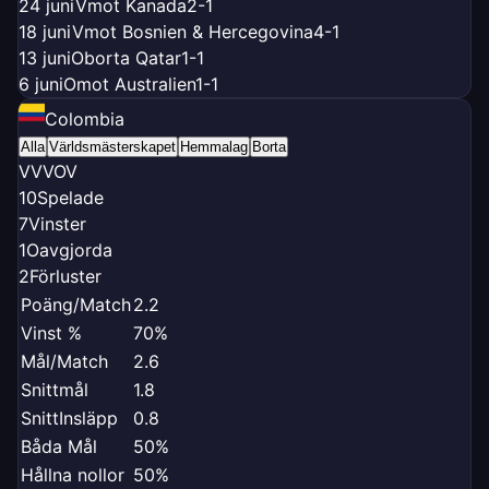
24 juni
V
mot Kanada
2-1
18 juni
V
mot Bosnien & Hercegovina
4-1
13 juni
O
borta Qatar
1-1
6 juni
O
mot Australien
1-1
Colombia
Alla
Världsmästerskapet
Hemmalag
Borta
V
V
V
O
V
10
Spelade
7
Vinster
1
Oavgjorda
2
Förluster
Poäng/Match
2.2
Vinst %
70%
Mål/Match
2.6
Snittmål
1.8
SnittInsläpp
0.8
Båda Mål
50%
Hållna nollor
50%