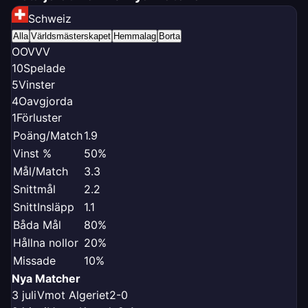
Schweiz
Alla
Världsmästerskapet
Hemmalag
Borta
O
O
V
V
V
10
Spelade
5
Vinster
4
Oavgjorda
1
Förluster
Poäng/Match
1.9
Vinst %
50%
Mål/Match
3.3
Snittmål
2.2
SnittInsläpp
1.1
Båda Mål
80%
Hållna nollor
20%
Missade
10%
Nya Matcher
3 juli
V
mot Algeriet
2-0