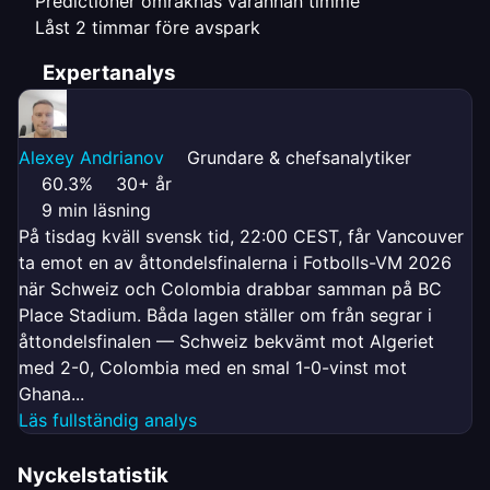
Predictioner omräknas varannan timme
Låst 2 timmar före avspark
Expertanalys
Alexey Andrianov
Grundare & chefsanalytiker
60.3%
30+ år
9 min läsning
På tisdag kväll svensk tid, 22:00 CEST, får Vancouver
ta emot en av åttondelsfinalerna i Fotbolls-VM 2026
när Schweiz och Colombia drabbar samman på BC
Place Stadium. Båda lagen ställer om från segrar i
åttondelsfinalen — Schweiz bekvämt mot Algeriet
med 2-0, Colombia med en smal 1-0-vinst mot
Ghana...
Läs fullständig analys
Nyckelstatistik