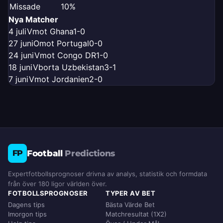
Missade
10%
Nya Matcher
4 juli
V
mot Ghana
1-0
27 juni
O
mot Portugal
0-0
24 juni
V
mot Congo DR
1-0
18 juni
V
borta Uzbekistan
3-1
7 juni
V
mot Jordanien
2-0
Football
Predictions
FP
Expertfotbollsprognoser drivna av analys, statistik och formdata
från över 180 ligor världen över.
FOTBOLLSPROGNOSER
TYPER AV BET
Dagens tips
Bästa Värde Bet
Imorgon tips
Matchresultat (1X2)