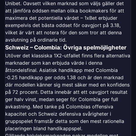
Unibet. Oavsett vilken marknad som väljs gäller det
att jämföra oddsen mellan olika bookmakers för att
maximera det potentiella värdet – 1xBet erbjuder
exempelvis det bästa oddset för oavgjort på 3.18,
vilket är värt att notera för den som tror att denna
avslutning på ordinarie tid.
Schweiz – Colombia: Övriga spelmöjligheter
Utöver det klassiska 1X2-utfallet finns flera alternativa
marknader som kan erbjuda värde i denna
åttondelsfinal. Asiatisk handikapp med Colombia
-0.25 handikapp ger odds 1.38 och är den marknad
där modellen känner sig mest säker med en konfidens
på 72 procent. Detta innebär att ett oavgjort resultat
ger halv vinst, medan seger för Colombia ger full
avkastning. Med tanke på Colombias offensiva
kapacitet och Schweiz defensiva svårigheter i
gruppspelet framstår detta som den mest rationella
placeringen bland handikappspel.
Gällande halvleksmarknaden pekar modellen mot