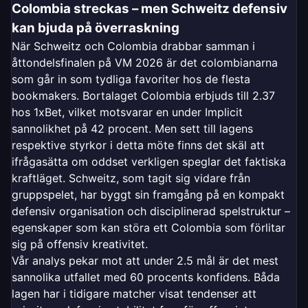
Colombia streckas – men Schweitz defensiv
kan bjuda på överraskning
När Schweitz och Colombia drabbar samman i
åttondelsfinalen på VM 2026 är det colombianarna
som går in som tydliga favoriter hos de flesta
bookmakers. Bortalaget Colombia erbjuds till 2.37
hos 1xBet, vilket motsvarar en under Implicit
sannolikhet på 42 procent. Men sett till lagens
respektive styrkor i detta möte finns det skäl att
ifrågasätta om oddset verkligen speglar det faktiska
kraftläget. Schweitz, som tagit sig vidare från
gruppspelet, har byggt sin framgång på en kompakt
defensiv organisation och disciplinerad spelstruktur –
egenskaper som kan störa ett Colombia som förlitar
sig på offensiv kreativitet.
Vår analys pekar mot att under 2.5 mål är det mest
sannolika utfallet med 60 procents konfidens. Båda
lagen har i tidigare matcher visat tendenser att