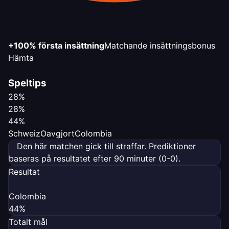
+100% första insättning
Matchande insättningsbonus
Hämta
Speltips
28%
28%
44%
Schweiz
Oavgjort
Colombia
Den här matchen gick till straffar. Prediktioner
baseras på resultatet efter 90 minuter (0-0).
Resultat
Colombia
44%
Totalt mål