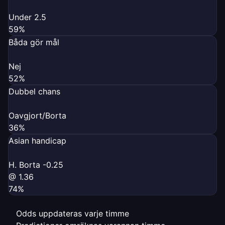
Under 2.5
59%
Båda gör mål
Nej
52%
Dubbel chans
Oavgjort/Borta
36%
Asian handicap
H. Borta -0.25
@ 1.36
74%
Odds uppdateras varje timme