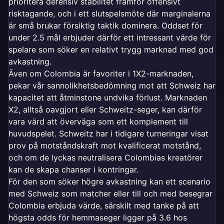
prioritera defensiv stabilitet framför offensivt
risktagande, och i ett slutspelsmöte där marginalerna
är små brukar försiktig taktik dominera. Oddset för
under 2.5 mål erbjuder därför ett intressant värde för
spelare som söker en relativt trygg marknad med god
avkastning.
Även om Colombia är favoriter i 1X2-marknaden,
pekar vår sannolikhetsbedömning mot att Schweiz har
kapacitet att åtminstone undvika förlust. Marknaden
X2, alltså oavgjort eller Schweitz-seger, kan därför
vara värd att överväga som ett komplement till
huvudspelet. Schweitz har i tidigare turneringar visat
prov på motståndskraft mot kvalificerat motstånd,
och om de lyckas neutralisera Colombias kreatörer
kan de skapa chanser i kontringar.
För den som söker högre avkastning kan ett scenario
med Schweiz som matcher eller till och med besegrar
Colombia erbjuda värde, särskilt med tanke på att
högsta odds för hemmaseger ligger på 3.6 hos