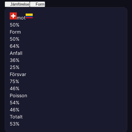
Jämförelse
Form
mot
50%
Form
50%
64%
Anfall
36%
25%
Försvar
75%
46%
Poisson
54%
46%
Totalt
53%