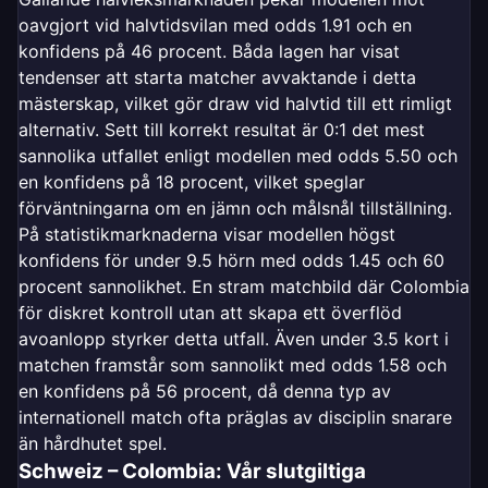
oavgjort vid halvtidsvilan med odds 1.91 och en
konfidens på 46 procent. Båda lagen har visat
tendenser att starta matcher avvaktande i detta
mästerskap, vilket gör draw vid halvtid till ett rimligt
alternativ. Sett till korrekt resultat är 0:1 det mest
sannolika utfallet enligt modellen med odds 5.50 och
en konfidens på 18 procent, vilket speglar
förväntningarna om en jämn och målsnål tillställning.
På statistikmarknaderna visar modellen högst
konfidens för under 9.5 hörn med odds 1.45 och 60
procent sannolikhet. En stram matchbild där Colombia
för diskret kontroll utan att skapa ett överflöd
avoanlopp styrker detta utfall. Även under 3.5 kort i
matchen framstår som sannolikt med odds 1.58 och
en konfidens på 56 procent, då denna typ av
internationell match ofta präglas av disciplin snarare
än hårdhutet spel.
Schweiz – Colombia: Vår slutgiltiga