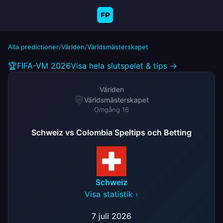
FP
Alla predictioner
/
Världen
/
Världsmästerskapet
🏆
FIFA-VM 2026
Visa hela slutspelet & tips →
Världen
Världsmästerskapet
Omgång 16
Schweiz vs Colombia Speltips och Betting
Schweiz
Visa statistik ›
7 juli 2026