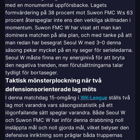
med en monumental uppförsbacke. Lagets
formvärdering på 38 procent mot Suwon FMC W:s 63
procent återspeglar inte ens den verkliga skillnaden i
momentum. Suwon FMC W har visat att man kan
dominera matchen på alla plan, och med tanke på att
man redan har besegrat Seoul W med 3–0 denna
säsong pekar mycket på en ny seger för serieledarna.
Seoul W måste finna en ny energinivå för att bryta
den negativa trenden, men förutsättningarna talar
tydligt för bortaseger.
Taktisk mönsterplockning när två
defensionsorienterade lag möts
I denna matchdag 15-omgång i
WK-League
ställs två
lag mot varandra vars säsongsstatistik på ett
iögonfallande sätt speglar varandra. Både Seoul W
och Suwon FMC W har inför denna drabbning noll
insläppta mål och noll gjorda mål, vilket belyser den
defensiva inriktning som präglar båda truppernas