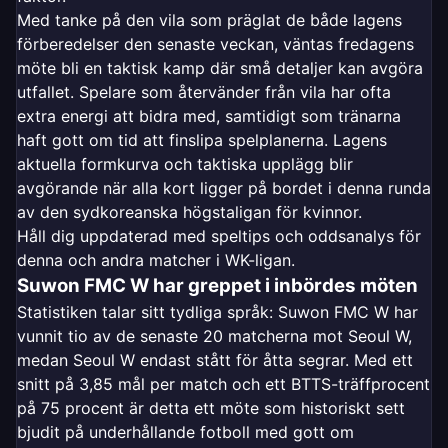
Med tanke på den vila som präglat de både lagens
förberedelser den senaste veckan, väntas fredagens
möte bli en taktisk kamp där små detaljer kan avgöra
utfallet. Spelare som återvänder från vila har ofta
extra energi att bidra med, samtidigt som tränarna
haft gott om tid att finslipa spelplanerna. Lagens
aktuella formkurva och taktiska upplägg blir
avgörande när alla kort ligger på bordet i denna runda
av den sydkoreanska högstaligan för kvinnor.
Håll dig uppdaterad med speltips och oddsanalys för
denna och andra matcher i WK-ligan.
Suwon FMC W har greppet i inbördes möten
Statistiken talar sitt tydliga språk: Suwon FMC W har
vunnit tio av de senaste 20 matcherna mot Seoul W,
medan Seoul W endast stått för åtta segrar. Med ett
snitt på 3,85 mål per match och ett BTTS-träffprocent
på 75 procent är detta ett möte som historiskt sett
bjudit på underhållande fotboll med gott om