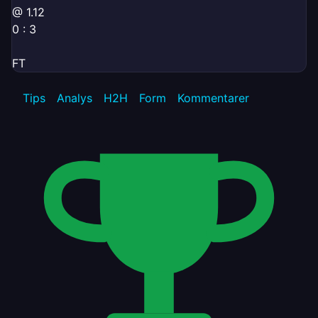
@ 1.12
0 : 3
FT
Tips
Analys
H2H
Form
Kommentarer