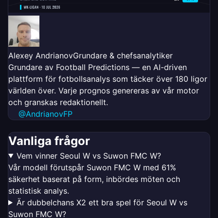
Alexey Andrianov
Grundare & chefsanalytiker
Grundare av Football Predictions — en AI-driven
plattform för fotbollsanalys som täcker över 180 ligor
världen över. Varje prognos genereras av vår motor
och granskas redaktionellt.
@AndrianovFP
Vanliga frågor
Vem vinner Seoul W vs Suwon FMC W?
Vår modell förutspår Suwon FMC W med 61%
säkerhet baserat på form, inbördes möten och
statistisk analys.
Är dubbelchans X2 ett bra spel för Seoul W vs
Suwon FMC W?