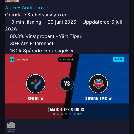
Alexey Andrianov
✓
Grundare & chefsanalytiker
9 min läsning
30 juni 2026
Uppdaterad 6 juli
2026
60.3% Vinstprocent «Vårt Tips»
30+ Års Erfarenhet
16.2k Spårade Förutsägelser