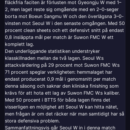
fläckfria faciten är förlusten mot Gyeongju W med 1–
2, men laget reste sig omgående med en 2–0-seger
borta mot Boeun Sangmu W och den överlägsna 3–0-
vinsten mot Seoul W i den senaste omgången. Med 50
procent clean sheets och ett defensivt snitt på endast
0,8 insläppta mål per match är Suwon FMC W ett
komplett lag.
Den underliggande statistiken understryker
klasskillnaden mellan de två lagen. Seoul W:s
attackvärdering på 29 procent mot Suwon FMC W:s
71 procent speglar verkligheten: hemmalaget har
endast producerat 0,9 mål i genomsnitt per match
denna säsong och saknar den kliniska finishing som
krävs för att hota ett lag av Suwon FMC W:s kaliber.
Med 50 procent i BTTS för båda lagen finns det
visserligen en möjlighet att Seoul W kan hitta nätet,
men frågan är om det räcker när man samtidigt har så
stora defensiva problem.
Sammanfattningsvis går Seoul W in i denna match