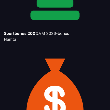
Sportbonus 200%
VM 2026-bonus
Hämta