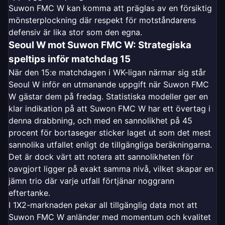
Suwon FMC W kan komma att präglas av en försiktig
mönsterplockning där respekt för motståndarens
defensiv är lika stor som den egna.
Seoul W mot Suwon FMC W: Strategiska
speltips inför matchdag 15
När den 15:e matchdagen i WK-ligan närmar sig står
Seoul W inför en utmanande uppgift när Suwon FMC
W gästar dem på fredag. Statistiska modeller ger en
klar indikation på att Suwon FMC W har ett övertag i
denna drabbning, och med en sannolikhet på 45
procent för bortaseger sticker laget ut som det mest
sannolika utfallet enligt de tillgängliga beräkningarna.
Det är dock värt att notera att sannolikheten för
oavgjort ligger på exakt samma nivå, vilket skapar en
jämn trio där varje utfall förtjänar noggrann
eftertanke.
I 1X2-marknaden pekar all tillgänglig data mot att
Suwon FMC W anländer med momentum och kvalitet