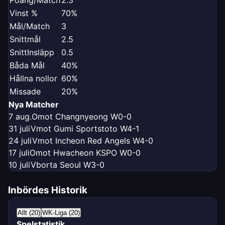
Vinst %
70%
Mål/Match
3
Snittmål
2.5
SnittInsläpp
0.5
Båda Mål
40%
Hållna nollor
60%
Missade
20%
Nya Matcher
7 aug.
O
mot Changnyeong W
0-0
31 juli
V
mot Gumi Sportstoto W
4-1
24 juli
V
mot Incheon Red Angels W
4-0
17 juli
O
mot Hwacheon KSPO W
0-0
10 juli
V
borta Seoul W
3-0
Inbördes Historik
Allt (20)
WK-Liga (20)
Spelstatistik