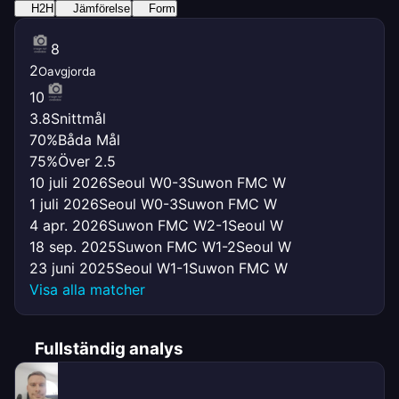
H2H
Jämförelse
Form
8
2
Oavgjorda
10
3.8
Snittmål
70%
Båda Mål
75%
Över 2.5
10 juli 2026
Seoul W
0-3
Suwon FMC W
1 juli 2026
Seoul W
0-3
Suwon FMC W
4 apr. 2026
Suwon FMC W
2-1
Seoul W
18 sep. 2025
Suwon FMC W
1-2
Seoul W
23 juni 2025
Seoul W
1-1
Suwon FMC W
Visa alla matcher
Fullständig analys