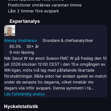
Predictioner omräknas varannan timme
Låst 2 timmar före avspark
Expertanalys
Alexey Andrianov
Grundare & chefsanalytiker
60.3%
30+ år
9 min läsning
När Seoul W tar emot Suwon FMC W på fredag den 10
juli 2026 klockan 12:00 CEST i den 15:e omgången av
WK-ligan, möts två lag med påfallande likartade
förutsättningar. Båda sidor har endast spelat en match
under de senaste tio dagarna, vilket innebär nio
dagars vila inför avspark. Denna symmetri i tä...
Läs fullständig analys
Nyckelstatistik