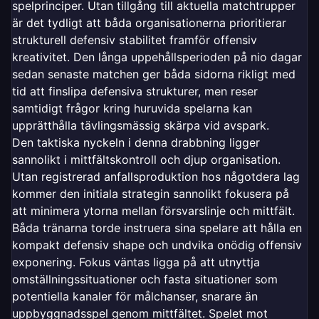
spelprinciper. Utan tillgång till aktuella matchtrupper
är det tydligt att båda organisationerna prioritierar
strukturell defensiv stabilitet framför offensiv
kreativitet. Den långa uppehållsperioden på nio dagar
sedan senaste matchen ger båda sidorna rikligt med
tid att finslipa defensiva strukturer, men reser
samtidigt frågor kring huruvida spelarna kan
upprätthålla tävlingsmässig skärpa vid avspark.
Den taktiska nyckeln i denna drabbning ligger
sannolikt i mittfältskontroll och djup organisation.
Utan registrerad anfallsproduktion hos någotdera lag
kommer den initiala strategin sannolikt fokusera på
att minimera ytorna mellan försvarslinje och mittfält.
Båda tränarna torde instruera sina spelare att hålla en
kompakt defensiv shape och undvika onödig offensiv
exponering. Fokus väntas ligga på att utnyttja
omställningssituationer och fasta situationer som
potentiella kanaler för målchanser, snarare än
uppbyggnadsspel genom mittfältet. Spelet mot