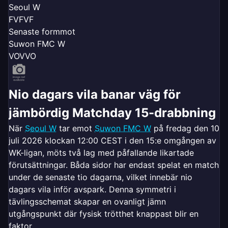
Seoul W
F
V
F
V
F
Senaste form
mot
Suwon FMC W
V
O
V
V
O
Nio dagars vila banar väg för
jämbördig Matchday 15-drabbning
När
Seoul W
tar emot
Suwon FMC W
på fredag den 10
juli 2026 klockan 12:00 CEST i den 15:e omgången av
WK-ligan, möts två lag med påfallande likartade
förutsättningar. Båda sidor har endast spelat en match
under de senaste tio dagarna, vilket innebär nio
dagars vila inför avspark. Denna symmetri i
tävlingsschemat skapar en ovanligt jämn
utgångspunkt där fysisk trötthet knappast blir en
faktor.