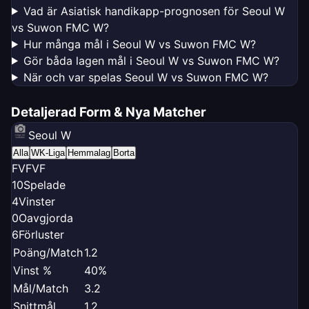
Vad är Asiatisk handikapp-prognosen för Seoul W
vs Suwon FMC W?
Hur många mål i Seoul W vs Suwon FMC W?
Gör båda lagen mål i Seoul W vs Suwon FMC W?
När och var spelas Seoul W vs Suwon FMC W?
Detaljerad Form & Nya Matcher
Seoul W
Alla
WK-Liga
Hemmalag
Borta
F
V
F
V
F
10
Spelade
4
Vinster
0
Oavgjorda
6
Förluster
Poäng/Match
1.2
Vinst %
40%
Mål/Match
3.2
Snittmål
1.2