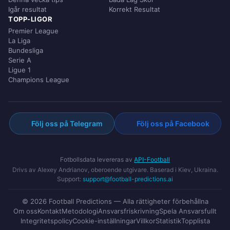
Igår resultat
Korrekt Resultat
TOPP-LIGOR
Premier League
La Liga
Bundesliga
Serie A
Ligue 1
Champions League
Följ oss på Telegram
Följ oss på Facebook
Fotbollsdata levereras av
API-Football
Drivs av Alexey Andrianov, oberoende utgivare. Baserad i Kiev, Ukraina.
Support:
support@football-predictions.ai
© 2026 Football Predictions — Alla rättigheter förbehållna
Om oss
Kontakt
Metodologi
Ansvarsfriskrivning
Spela Ansvarsfullt
Integritetspolicy
Cookie-inställningar
Villkor
Statistik
Topplista