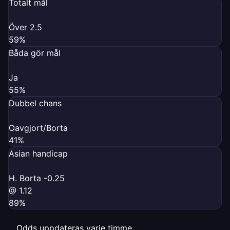
Totalt mål
Över 2.5
59%
Båda gör mål
Ja
55%
Dubbel chans
Oavgjort/Borta
41%
Asian handicap
H. Borta -0.25
@ 1.12
89%
Odds uppdateras varje timme