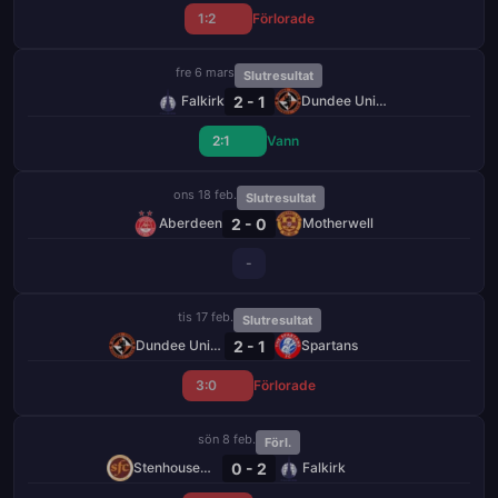
1:2
Förlorade
fre 6 mars
Slutresultat
2 - 1
Falkirk
Dundee United
2:1
Vann
ons 18 feb.
Slutresultat
2 - 0
Aberdeen
Motherwell
-
tis 17 feb.
Slutresultat
2 - 1
Dundee United
Spartans
3:0
Förlorade
sön 8 feb.
Förl.
0 - 2
Stenhousemuir
Falkirk