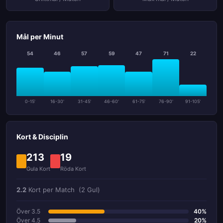
Mål per Minut
54
46
57
59
47
71
22
0-15'
16-30'
31-45'
46-60'
61-75'
76-90'
91-105'
Kort & Disciplin
213
19
Gula Kort
Röda Kort
2.2
Kort per Match
(2 Gul)
Över 3.5
40%
Över 4.5
20%