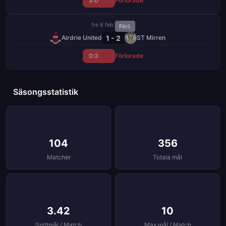
3:0
Förlorade
fre 6 feb.
Förl.
1 - 2
Airdrie United
ST Mirren
0:3
Förlorade
Säsongsstatistik
104
356
Matcher
Totala mål
3.42
10
Snittmål / Match
Max mål / Match