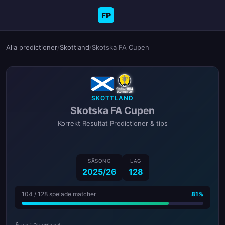
FP
Alla predictioner
/
Skottland
/
Skotska FA Cupen
SKOTTLAND
Skotska FA Cupen
Korrekt Resultat Predictioner & tips
SÄSONG
LAG
2025/26
128
104 / 128 spelade matcher
81%