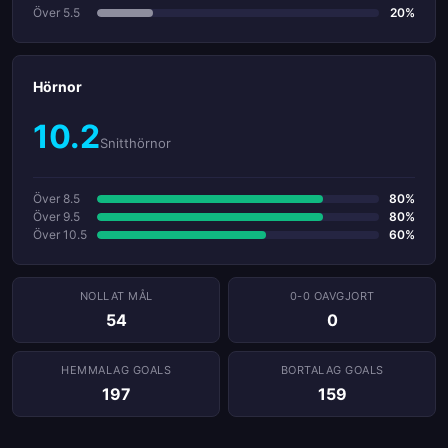
Över 5.5
20%
Hörnor
10.2
Snitthörnor
Över 8.5
80%
Över 9.5
80%
Över 10.5
60%
NOLLAT ​​MÅL
0-0 OAVGJORT
54
0
HEMMALAG GOALS
BORTALAG GOALS
197
159