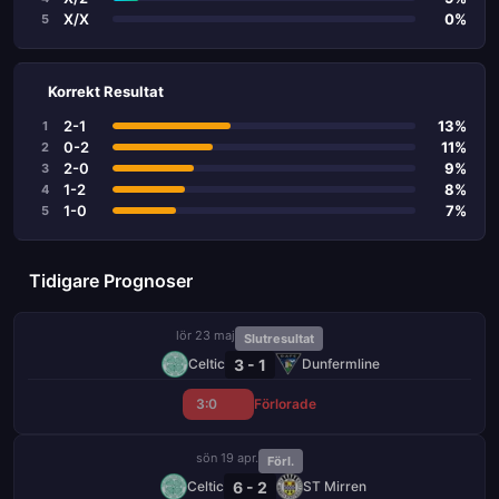
X/X
0%
5
Korrekt Resultat
2-1
13%
1
0-2
11%
2
2-0
9%
3
1-2
8%
4
1-0
7%
5
Tidigare Prognoser
lör 23 maj
Slutresultat
3 - 1
Celtic
Dunfermline
3:0
Förlorade
sön 19 apr.
Förl.
6 - 2
Celtic
ST Mirren