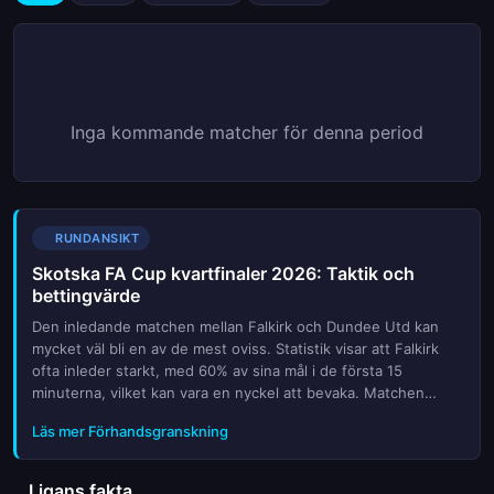
Inga kommande matcher för denna period
RUNDANSIKT
Skotska FA Cup kvartfinaler 2026: Taktik och
bettingvärde
Den inledande matchen mellan Falkirk och Dundee Utd kan
mycket väl bli en av de mest oviss. Statistik visar att Falkirk
ofta inleder starkt, med 60% av sina mål i de första 15
minuterna, vilket kan vara en nyckel att bevaka. Matchen
förväntas präglas av hög intensitet, där båda lagen sannolikt
Läs mer Förhandsgranskning
komme
Ligans fakta