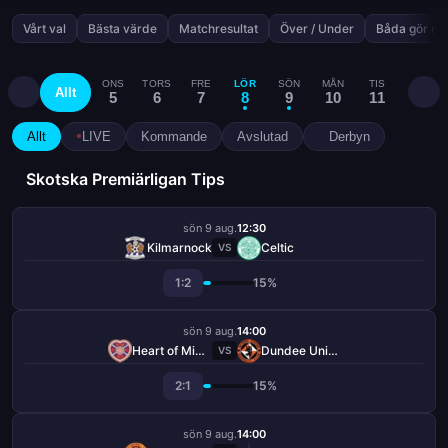
Vårt val
Bästa värde
Matchresultat
Över / Under
Båda gör må
ONS
TORS
FRE
LÖR
SÖN
MÅN
TIS
ONS
Allt
5
6
7
8
9
10
11
12
Allt
LIVE
Kommande
Avslutad
Derbyn
Skotska Premiärligan Tips
sön 9 aug.
12:30
Kilmarnock
Celtic
VS
1:2
15%
sön 9 aug.
14:00
Heart of Midlothian
Dundee United
VS
2:1
15%
sön 9 aug.
14:00