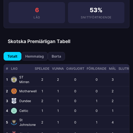
6
53%
LÅG
SNITTFÖRTROENDE
Skotska Premiärligan Tabell
Totalt
Hemmalag
Borta
#
LAG
SPELADE
VUNNA
OAVGJORT
FÖRLORADE
MÅL
SLUTRES
ST
1
2
2
0
0
3
0
Mirren
2
Motherwell
1
1
0
0
2
1
3
Dundee
2
1
0
1
2
1
4
Celtic
1
1
0
0
1
0
St
5
2
1
0
1
4
4
Johnstone