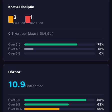
Kort & Disciplin
3
1
Gula Kort
Röda Kort
0.5
Kort per Match
(0.4 Gul)
Över 3.5
75%
Över 4.5
13%
Över 5.5
0%
Hörnor
10.9
Snitthörnor
Över 8.5
88%
Över 9.5
63%
Över 10.5
50%