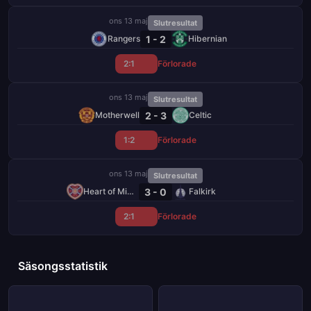
ons 13 maj
Slutresultat
1 - 2
Rangers
Hibernian
2:1
Förlorade
ons 13 maj
Slutresultat
2 - 3
Motherwell
Celtic
1:2
Förlorade
ons 13 maj
Slutresultat
3 - 0
Heart of Midlothian
Falkirk
2:1
Förlorade
Säsongsstatistik