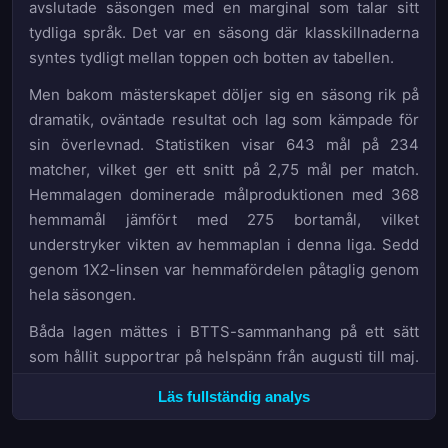
avslutade säsongen med en marginal som talar sitt
tydliga språk. Det var en säsong där klasskillnaderna
syntes tydligt mellan toppen och botten av tabellen.
Men bakom mästerskapet döljer sig en säsong rik på
dramatik, oväntade resultat och lag som kämpade för
sin överlevnad. Statistiken visar 643 mål på 234
matcher, vilket ger ett snitt på 2,75 mål per match.
Hemmalagen dominerade målproduktionen med 368
hemmamål jämfört med 275 bortamål, vilket
understryker vikten av hemmaplan i denna liga. Sedd
genom 1X2-linsen var hemmafördelen påtaglig genom
hela säsongen.
Båda lagen mättes i BTTS-sammanhang på ett sätt
som hållit supportrar på helspänn från augusti till maj.
St Mirren
, Falkirk och
Livingston
avslutade säsongen i
Läs fullständig analys
tabellens botten, där varje poäng spelade roll för deras
fortsatta existens i landets högsta division. För dessa