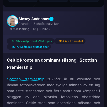
Alexey Andrianov
✓
Grundare & chefsanalytiker
9 min läsning
13 juli 2026
60.3% Vinstprocent «Vårt Tips»
30+ Års Erfarenhet
16,179 Spårade Förutsägelser
Celtic krönte en dominant säsong i Scottish
Premiership
Scottish Premiership
2025/26 är nu avslutad och
lämnar fotbollsvärlden med tydliga minnen av ett lag
som satte standarden och flera andra som kämpade i
skuggan av den skotska fotbollens obestridda
dominant. Celtic stod som obestridda mästare och