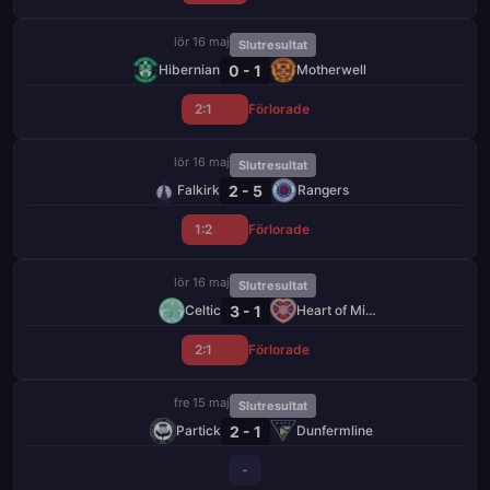
lör 16 maj
Slutresultat
0 - 1
Hibernian
Motherwell
2:1
Förlorade
lör 16 maj
Slutresultat
2 - 5
Falkirk
Rangers
1:2
Förlorade
lör 16 maj
Slutresultat
3 - 1
Celtic
Heart of Midlothian
2:1
Förlorade
fre 15 maj
Slutresultat
2 - 1
Partick
Dunfermline
-