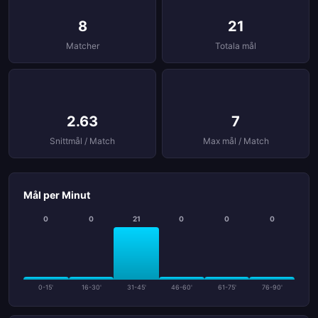
8
21
Matcher
Totala mål
2.63
7
Snittmål / Match
Max mål / Match
Mål per Minut
0
0
21
0
0
0
0-15'
16-30'
31-45'
46-60'
61-75'
76-90'