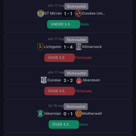
sön 17 maj
Slutresultat
1 - 1
ST Mirren
Dundee United
UNDER 3.5
Vann
sön 17 maj
Slutresultat
1 - 4
Livingston
Kilmarnock
ÖVER 3.5
Förlorade
sön 17 maj
Slutresultat
3 - 2
Dundee
Aberdeen
ÖVER 3.5
Förlorade
lör 16 maj
Slutresultat
0 - 1
Hibernian
Motherwell
ÖVER 4.5
Vann