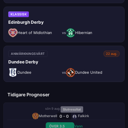
KLASSISK
Edinburgh Derby
Heart of Midlothian
Hibernian
vs
ANMÄRKNINGSVÄRT
22 aug.
Dundee Derby
Dundee
Dundee United
vs
Tidigare Prognoser
sön 9 aug.
Slutresultat
0 - 0
Motherwell
Falkirk
ÖVER 3.5
Vann