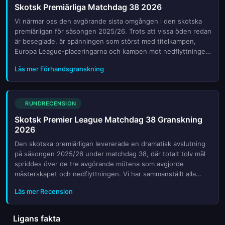
Skotsk Premiärliga Matchdag 38 2026
Vi närmar oss den avgörande sista omgången i den skotska
premiärligan för säsongen 2025/26. Trots att vissa öden redan
är beseglade, är spänningen som störst med titelkampen,
Europa League-placeringarna och kampen mot nedflyttningen
på spel. Denna förhandsgranskning tar dig igen de viktigaste
Läs mer Förhandsgranskning
matcherna på matchdag 38. Vi analyserar hur Glasgow-
giganten Celtic och Rangers kan säkra sina respektive troféer,
samt vilka lag som måste klara av det slutgiltande testet för
att behålla sin plats i Elitserien. Med fokus på nyckelspelare,
RUNDRECENSION
statistiska trender och tränarnas taktiska val ger vi dig en
Skotsk Premier League Matchdag 38 Granskning
komplett bild av vad som väntar. Oavsett om du följer den
2026
klassiska Old Firm-rivaliteten eller de mer överraskande
striderna längre ner i tabellen, har vi allt du behöver för att
Den skotska premiärligan levererade en dramatisk avslutning
njuta av säsongens avslutning. Läs vidare för djupanalys och
på säsongen 2025/26 under matchdag 38, där totalt tolv mål
expertomdömen innan avsparken på den sista matchdagen.
spriddes över de tre avgörande mötena som avgjorde
mästerskapet och nedflyttningen. Vi har sammanställt alla
viktiga händelser från denna spännande sista omgång. I denna
Läs mer Recension
genomgång analyserar vi de avgörande prestationerna som
definierade slutet av säsongen. Från titelstriden till kampen
om överlevsten var varje minut fylld med intensitet. Vi tittar
Ligans fakta
närmare på hur de stora klubbarna hantryckte trycket och