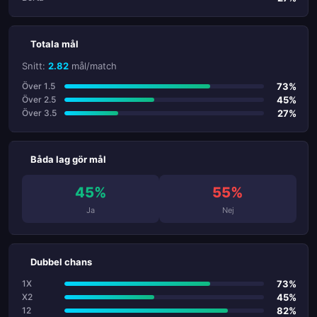
Totala mål
Snitt:
2.82
mål/match
73%
Över 1.5
45%
Över 2.5
27%
Över 3.5
Båda lag gör mål
45%
55%
Ja
Nej
Dubbel chans
73%
1X
45%
X2
82%
12