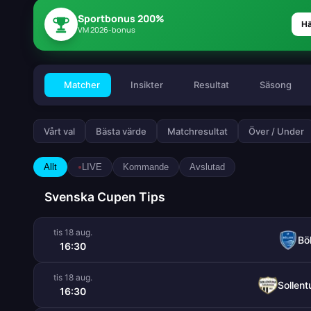
Sportbonus 200%
H
VM 2026-bonus
Matcher
Insikter
Resultat
Säsong
Vårt val
Bästa värde
Matchresultat
Över / Under
Allt
LIVE
Kommande
Avslutad
Svenska Cupen Tips
tis 18 aug.
Böl
16:30
tis 18 aug.
Sollent
16:30