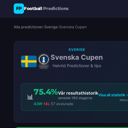
FP
Football
Predictions
Alla predictioner
/
Sverige
/
Svenska Cupen
SVERIGE
Svenska Cupen
Halvtid Predictioner & tips
75.4%
Vår resultathistorik
Visa all statistik 
📊
senaste 180 dagarna
Meto
43W
·
14L
·
57 avslutade