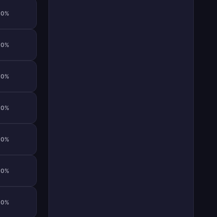
0%
0%
0%
0%
0%
0%
0%