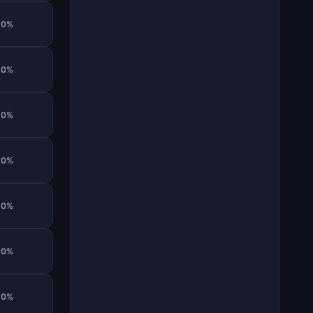
0%
0%
0%
0%
0%
0%
0%