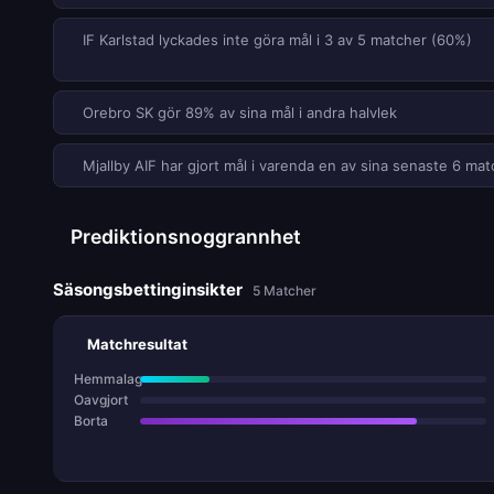
IF Karlstad lyckades inte göra mål i 3 av 5 matcher (60%)
Orebro SK gör 89% av sina mål i andra halvlek
Mjallby AIF har gjort mål i varenda en av sina senaste 6 ma
Prediktionsnoggrannhet
Säsongsbettinginsikter
5 Matcher
Matchresultat
Hemmalag
Oavgjort
Borta