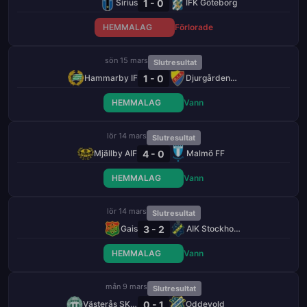
1 - 0
Sirius
IFK Göteborg
HEMMALAG
Förlorade
sön 15 mars
Slutresultat
1 - 0
Hammarby IF
Djurgårdens IF
HEMMALAG
Vann
lör 14 mars
Slutresultat
4 - 0
Mjällby AIF
Malmö FF
HEMMALAG
Vann
lör 14 mars
Slutresultat
3 - 2
Gais
AIK Stockholm
HEMMALAG
Vann
mån 9 mars
Slutresultat
0 - 1
Västerås SK FK
Oddevold