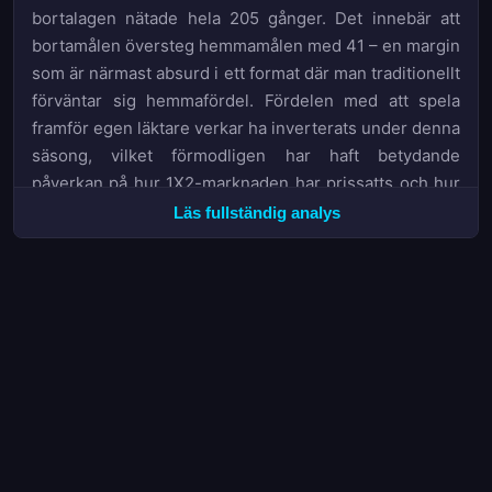
bortalagen nätade hela 205 gånger. Det innebär att
bortamålen översteg hemmamålen med 41 – en margin
som är närmast absurd i ett format där man traditionellt
förväntar sig hemmafördel. Fördelen med att spela
framför egen läktare verkar ha inverterats under denna
säsong, vilket förmodligen har haft betydande
påverkan på hur 1X2-marknaden har prissatts och hur
spelare har navigerat mellan de olika oddsen.
Läs fullständig analys
Med 88 procent av matcherna avklarade har säsongen
levererat en nivå av målproduktion som bara kan
beskrivas som extraordinär. Den höga andelen
bortamål har haft direkta konsekvenser för flera av de
mest populära spelfaktorerna. BTTS-marknaden har
varit lönsam för den som har läst läget rätt, medan
strategiskt placerade överspelsalternativ har gett
utdelning vecka efter vecka. Säsongen har verkligen
format om förutsättningarna för hur man bör analysera