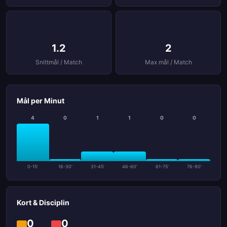
1.2
2
Snittmål / Match
Max mål / Match
Mål per Minut
4
0
1
1
0
0
0-15'
16-30'
31-45'
46-60'
61-75'
76-90'
Kort & Disciplin
0
0