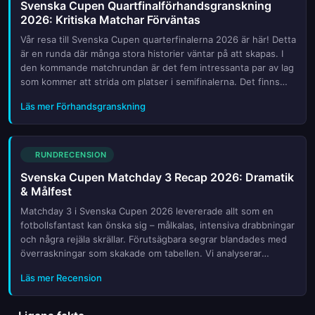
Svenska Cupen Quartfinalförhandsgranskning
2026: Kritiska Matchar Förväntas
Vår resa till Svenska Cupen quarterfinalerna 2026 är här! Detta
är en runda där många stora historier väntar på att skapas. I
den kommande matchrundan är det fem intressanta par av lag
som kommer att strida om platser i semifinalerna. Det finns
spännande möten att följa, både när det gäller titeln o
Läs mer Förhandsgranskning
RUNDRECENSION
Svenska Cupen Matchday 3 Recap 2026: Dramatik
& Målfest
Matchday 3 i Svenska Cupen 2026 levererade allt som en
fotbollsfantast kan önska sig – målkalas, intensiva drabbningar
och några rejäla skrällar. Förutsägbara segrar blandades med
överraskningar som skakade om tabellen. Vi analyserar
rundans resultat, våra tips och vad vi kan förvänta oss
Läs mer Recension
framöver.