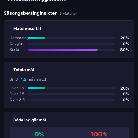
Säsongsbettinginsikter
5 Matcher
Matchresultat
20%
Hemmalag
0%
Oavgjort
80%
Borta
Totala mål
Snitt:
1.2
mål/match
20%
Över 1.5
0%
Över 2.5
0%
Över 3.5
Båda lag gör mål
0%
100%