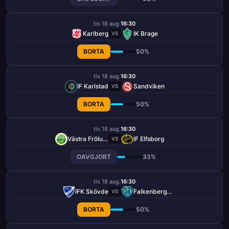
tis 18 aug.
16:30
Karlberg
IK Brage
VS
BORTA
50%
tis 18 aug.
16:30
IF Karlstad
Sandviken
VS
BORTA
50%
tis 18 aug.
16:30
Västra Frölunda
IF Elfsborg
VS
OAVGJORT
33%
tis 18 aug.
16:30
IFK Skövde
Falkenbergs FF
VS
BORTA
50%