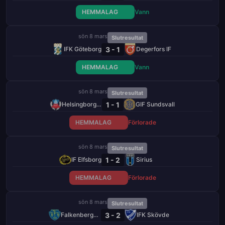
HEMMALAG
Vann
sön 8 mars
Slutresultat
3 - 1
IFK Göteborg
Degerfors IF
HEMMALAG
Vann
sön 8 mars
Slutresultat
1 - 1
Helsingborgs IF
GIF Sundsvall
HEMMALAG
Förlorade
sön 8 mars
Slutresultat
1 - 2
IF Elfsborg
Sirius
HEMMALAG
Förlorade
sön 8 mars
Slutresultat
3 - 2
Falkenbergs FF
IFK Skövde