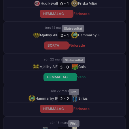
0 - 1
Hudiksvall
Friska Viljor
HEMMALAG
Förlorade
tors 14 maj
Slutresultat
2 - 1
Mjällby AIF
Hammarby IF
BORTA
Förlorade
sön 22 mars
Slutresultat
3 - 0
Mjällby AIF
Gais
HEMMALAG
Vann
sön 22 mars
Str.
2 - 2
Hammarby IF
Sirius
HEMMALAG
Förlorade
sön 15 mars
Förl.