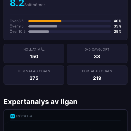
8.2
Snitthörnor
Över 8.5
40%
Över 9.5
35%
Över 10.5
25%
NOLLAT ​​MÅL
0-0 OAVGJORT
150
33
HEMMALAG GOALS
BORTALAG GOALS
275
219
Expertanalys av ligan