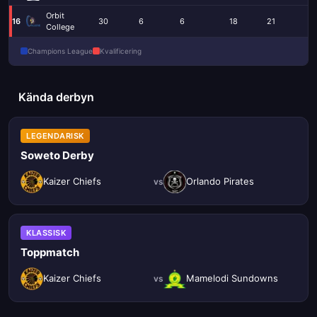
Orbit
16
30
6
6
18
21
4
College
Champions League
Kvalificering
Kända derbyn
LEGENDARISK
Soweto Derby
Kaizer Chiefs
Orlando Pirates
vs
KLASSISK
Toppmatch
Kaizer Chiefs
Mamelodi Sundowns
vs