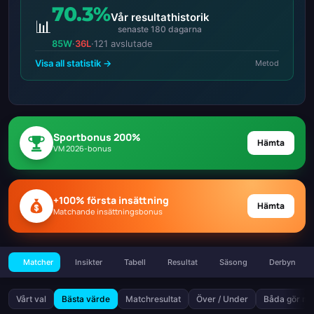
70.3%
Vår resultathistorik
📊
senaste 180 dagarna
85W
·
36L
·
121 avslutade
Visa all statistik →
Metod
Sportbonus 200%
Hämta
VM 2026-bonus
+100% första insättning
Hämta
Matchande insättningsbonus
Matcher
Insikter
Tabell
Resultat
Säsong
Derbyn
Vårt val
Bästa värde
Matchresultat
Över / Under
Båda gör må