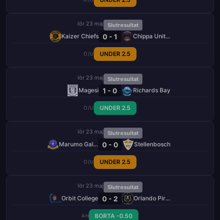
lör 23 maj
Slutresultat
0 - 1
Kaizer Chiefs
Chippa United
UNDER 2.5
O/U
lör 23 maj
Slutresultat
1 - 0
Magesi
Richards Bay
UNDER 2.5
O/U
lör 23 maj
Slutresultat
0 - 0
Marumo Gallants
Stellenbosch
UNDER 2.5
O/U
lör 23 maj
Slutresultat
0 - 2
Orbit College
Orlando Pirates
BORTA -0.50
AH