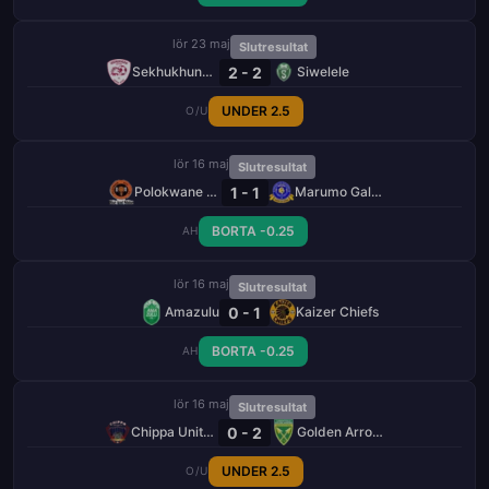
lör 23 maj
Slutresultat
2 - 2
Sekhukhune United
Siwelele
UNDER 2.5
O/U
lör 16 maj
Slutresultat
1 - 1
Polokwane City
Marumo Gallants
BORTA -0.25
AH
lör 16 maj
Slutresultat
0 - 1
Amazulu
Kaizer Chiefs
BORTA -0.25
AH
lör 16 maj
Slutresultat
0 - 2
Chippa United
Golden Arrows
UNDER 2.5
O/U