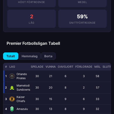
HÖGT FÖRTROENDE
MEDEL
2
59%
LÅG
SNITTFÖRTROENDE
Premier Fotbollsligan Tabell
Totalt
Hemmalag
Borta
#
LAG
SPELADE
VUNNA
OAVGJORT
FÖRLORADE
MÅL
SLUTRE
Orlando
1
30
21
6
3
58
1
Pirates
Mamelodi
2
30
20
8
2
57
2
Sundowns
Kaizer
3
30
15
9
6
33
1
Chiefs
4
Amazulu
30
13
8
9
32
2