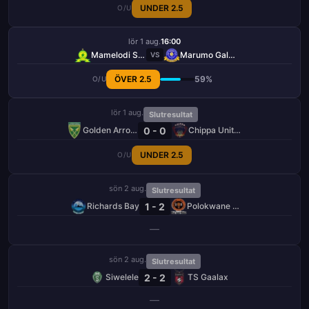
UNDER 2.5
O/U
lör 1 aug.
16:00
Mamelodi Sundowns
Marumo Gallants
VS
ÖVER 2.5
59%
O/U
lör 1 aug.
Slutresultat
0 - 0
Golden Arrows
Chippa United
UNDER 2.5
O/U
sön 2 aug.
Slutresultat
1 - 2
Richards Bay
Polokwane City
—
sön 2 aug.
Slutresultat
2 - 2
Siwelele
TS Gaalax
—