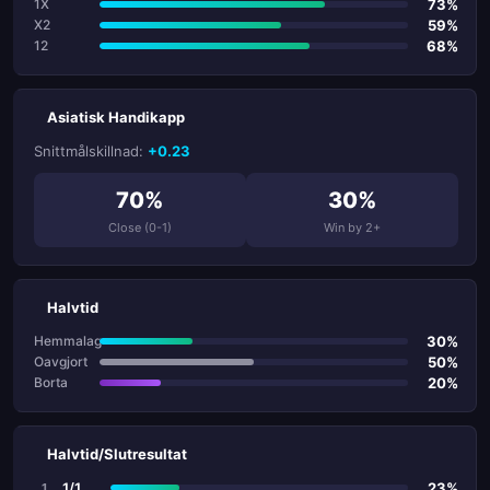
73%
1X
59%
X2
68%
12
Asiatisk Handikapp
Snittmålskillnad:
+0.23
70%
30%
Close (0-1)
Win by 2+
Halvtid
30%
Hemmalag
50%
Oavgjort
20%
Borta
Halvtid/Slutresultat
1/1
23%
1