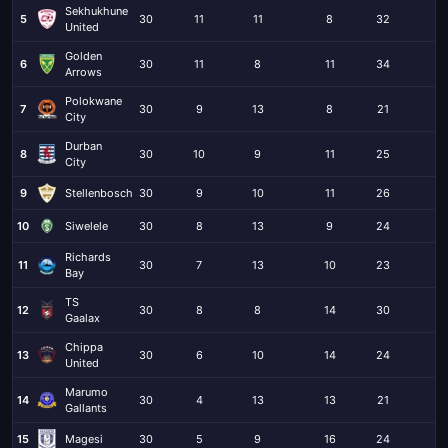
Sekhukhune
5
30
11
11
8
32
2
United
Golden
6
30
11
8
11
34
3
Arrows
Polokwane
7
30
9
13
8
21
2
City
Durban
8
30
10
9
11
25
2
City
9
Stellenbosch
30
9
10
11
26
3
10
Siwelele
30
8
13
9
24
2
Richards
11
30
7
13
10
23
3
Bay
TS
12
30
8
8
14
30
3
Gaalax
Chippa
13
30
6
10
14
24
4
United
Marumo
14
30
4
13
13
21
3
Gallants
15
Magesi
30
5
9
16
24
4