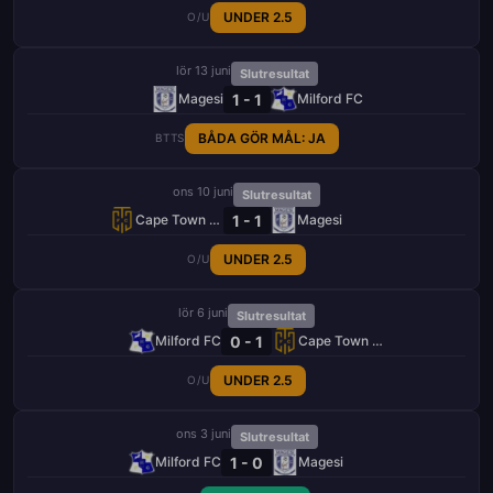
UNDER 2.5
O/U
lör 13 juni
Slutresultat
1 - 1
Magesi
Milford FC
BÅDA GÖR MÅL: JA
BTTS
ons 10 juni
Slutresultat
1 - 1
Cape Town City
Magesi
UNDER 2.5
O/U
lör 6 juni
Slutresultat
0 - 1
Milford FC
Cape Town City
UNDER 2.5
O/U
ons 3 juni
Slutresultat
1 - 0
Milford FC
Magesi