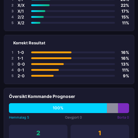
X/X
22%
2
X/1
17%
3
2/2
15%
4
X/2
11%
5
Korrekt Resultat
1-0
16%
1
1-1
16%
2
0-0
13%
3
0-1
11%
4
2-0
9%
5
Översikt Kommande Prognoser
100%
Hemmalag 5
Oavgjort 0
Borta 0
2
1