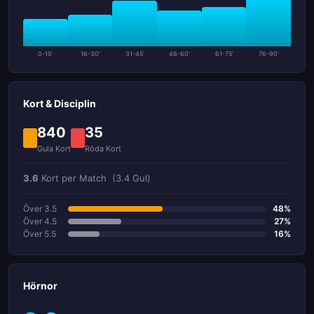
0-15'
16-30'
31-45'
46-60'
61-75'
76-90'
Kort & Disciplin
840
35
Gula Kort
Röda Kort
3.6
Kort per Match
(3.4 Gul)
Över 3.5
48%
Över 4.5
27%
Över 5.5
16%
Hörnor