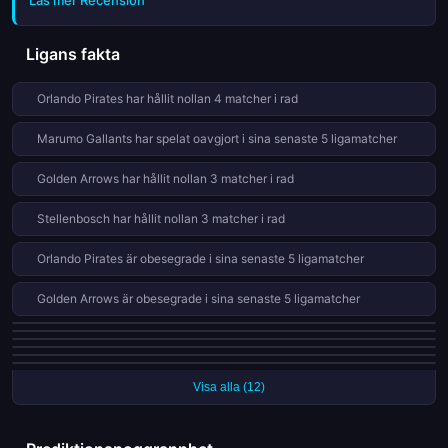
toppplaceringarna och överlevnaden intensifierades markant.
Flera etablerade lag visade sällsynad svaghet medan mörk
hästar framträdde med starka prestationer på hemmaplan.
Ligans fakta
Denna artikel ger dig en djupgående analys av de mest
spännande mötena, utmärkta individuella insatser samt hur
Orlando Pirates har hållit nollan 4 matcher i rad
dessa resultat påverkar den totala tabellen inför de sista
omgångarna. Oavsett om du följer Orlando Pirates, Kaizer
Marumo Gallants har spelat oavgjort i sina senaste 5 ligamatcher
Chiefs eller någon av de andra konkurrenterna, erbjuder vi alla
detaljer du behöver för att få full koll på läget i PSL 2026.
Golden Arrows har hållit nollan 3 matcher i rad
Stellenbosch har hållit nollan 3 matcher i rad
Orlando Pirates är obesegrade i sina senaste 5 ligamatcher
Golden Arrows är obesegrade i sina senaste 5 ligamatcher
Marumo Gallants är obesegrade i sina senaste 5 ligamatcher
TS Gaalax är obesegrade i sina senaste 5 ligamatcher
Durban City har spelat oavgjort i sina senaste 4 ligamatcher
Richards Bay har spelat oavgjort i sina senaste 4 ligamatcher
Orlando Pirates har hållit nollan 21 gånger på 30 matcher (70%)
Durban City har gått 5 ligamatcher utan seger
Visa alla (12)