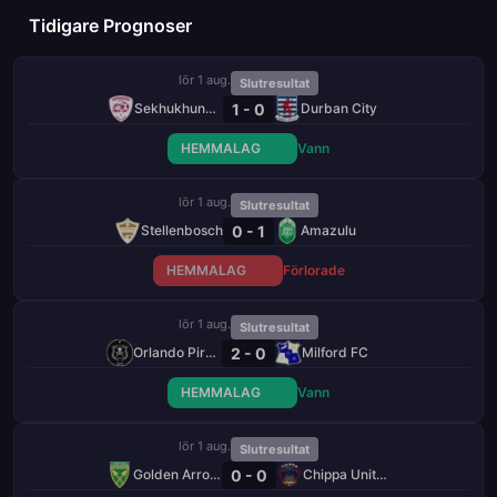
Tidigare Prognoser
lör 1 aug.
Slutresultat
1 - 0
Sekhukhune United
Durban City
HEMMALAG
Vann
lör 1 aug.
Slutresultat
0 - 1
Stellenbosch
Amazulu
HEMMALAG
Förlorade
lör 1 aug.
Slutresultat
2 - 0
Orlando Pirates
Milford FC
HEMMALAG
Vann
lör 1 aug.
Slutresultat
0 - 0
Golden Arrows
Chippa United