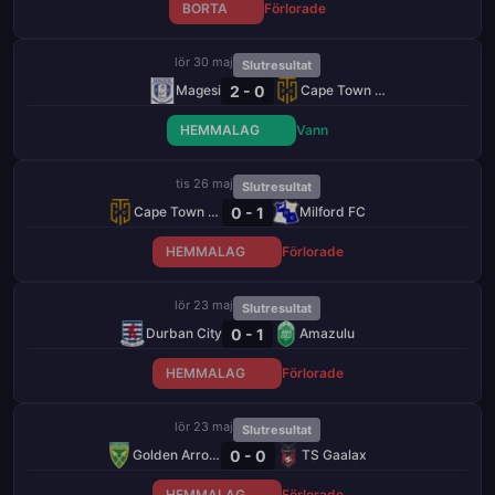
BORTA
Förlorade
lör 30 maj
Slutresultat
2 - 0
Magesi
Cape Town City
HEMMALAG
Vann
tis 26 maj
Slutresultat
0 - 1
Cape Town City
Milford FC
HEMMALAG
Förlorade
lör 23 maj
Slutresultat
0 - 1
Durban City
Amazulu
HEMMALAG
Förlorade
lör 23 maj
Slutresultat
0 - 0
Golden Arrows
TS Gaalax
HEMMALAG
Förlorade