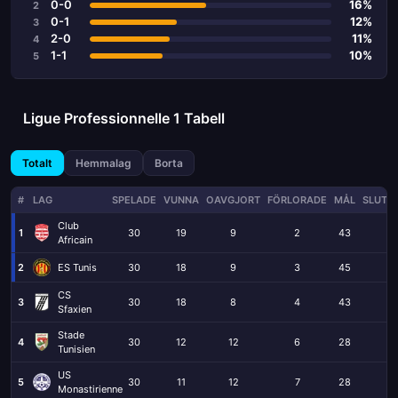
0-0
16%
2
0-1
12%
3
2-0
11%
4
1-1
10%
5
Ligue Professionnelle 1 Tabell
Totalt
Hemmalag
Borta
#
LAG
SPELADE
VUNNA
OAVGJORT
FÖRLORADE
MÅL
SLUTR
Club
1
30
19
9
2
43
Africain
2
ES Tunis
30
18
9
3
45
CS
3
30
18
8
4
43
Sfaxien
Stade
4
30
12
12
6
28
Tunisien
US
5
30
11
12
7
28
Monastirienne