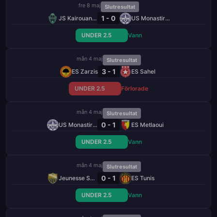
fre 8 maj
Slutresultat
1 - 0
JS Kairouanaise
US Monastirienne
UNDER 2.5
Vann
mån 4 maj
Slutresultat
3 - 1
ES Zarzis
ES Sahel
UNDER 2.5
Förlorade
mån 4 maj
Slutresultat
0 - 1
US Monastirienne
ES Metlaoui
UNDER 2.5
Vann
mån 4 maj
Slutresultat
0 - 1
Jeunesse Sportive Omrane
ES Tunis
UNDER 2.5
Vann