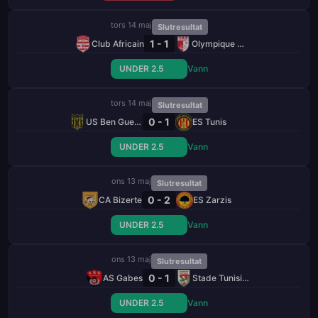
tors 14 maj
Slutresultat
1 - 1
Club Africain
Olympique Béja
UNDER 2.5
Vann
tors 14 maj
Slutresultat
0 - 1
US Ben Guerdane
ES Tunis
UNDER 2.5
Vann
ons 13 maj
Slutresultat
0 - 2
CA Bizerte
ES Zarzis
UNDER 2.5
Vann
ons 13 maj
Slutresultat
0 - 1
AS Gabes
Stade Tunisien
UNDER 2.5
Vann