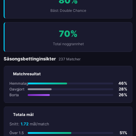
80%
Bäst: Double Chance
70%
Total noggrannhet
Säsongsbettinginsikter
237 Matcher
Matchresultat
46%
Hemmalag
28%
Oavgjort
26%
Borta
Totala mål
Snitt:
1.72
mål/match
51%
Över 1.5