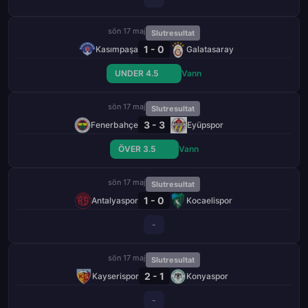
sön 17 maj
Slutresultat
1 - 0
Kasımpaşa
Galatasaray
UNDER 4.5
Vann
sön 17 maj
Slutresultat
3 - 3
Fenerbahçe
Eyüpspor
ÖVER 3.5
Vann
sön 17 maj
Slutresultat
1 - 0
Antalyaspor
Kocaelispor
-
sön 17 maj
Slutresultat
2 - 1
Kayserispor
Konyaspor
-