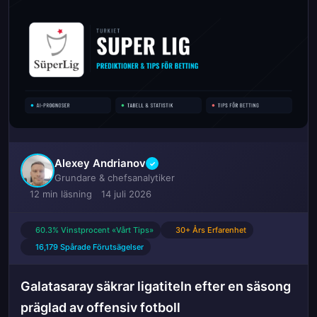
Alexey Andrianov
✓
Grundare & chefsanalytiker
12 min läsning
14 juli 2026
60.3% Vinstprocent «Vårt Tips»
30+ Års Erfarenhet
16,179 Spårade Förutsägelser
Galatasaray säkrar ligatiteln efter en säsong
präglad av offensiv fotboll