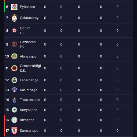
6
Eyüpspor
0
0
0
0
0
Galatasaray
7
0
0
0
0
0
Çorum
8
0
0
0
0
0
FK
Gaziantep
9
0
0
0
0
0
FK
10
Alanyaspor
0
0
0
0
0
Gençlerbirliği
11
0
0
0
0
0
S.K.
12
Fenerbahçe
0
0
0
0
0
Kasımpaşa
13
0
0
0
0
0
14
Trabzonspor
0
0
0
0
0
15
Konyaspor
0
0
0
0
0
16
Rizespor
0
0
0
0
0
17
0
0
0
0
0
Samsunspor