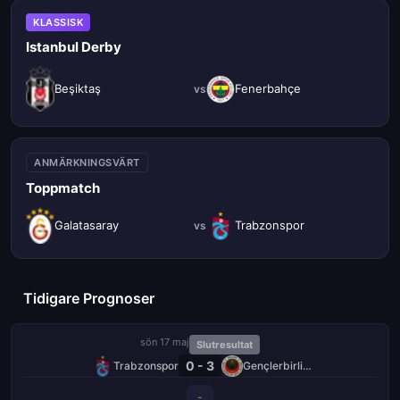
KLASSISK
Istanbul Derby
Beşiktaş
Fenerbahçe
vs
ANMÄRKNINGSVÄRT
Toppmatch
Galatasaray
Trabzonspor
vs
Tidigare Prognoser
sön 17 maj
Slutresultat
0 - 3
Trabzonspor
Gençlerbirliği S.K.
-