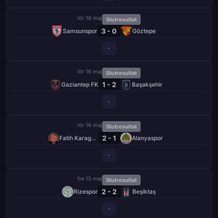
lör 16 maj
Slutresultat
3 - 0
Samsunspor
Göztepe
-
lör 16 maj
Slutresultat
1 - 2
Gaziantep FK
Başakşehir
-
lör 16 maj
Slutresultat
2 - 1
Fatih Karagümrük
Alanyaspor
-
fre 15 maj
Slutresultat
2 - 2
Rizespor
Beşiktaş
-