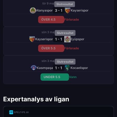
lör 9 maj
Slutresultat
3 - 1
Alanyaspor
Kayserispor
ÖVER 4.5
Förlorade
sön 3 maj
Slutresultat
1 - 1
Kayserispor
Eyüpspor
ÖVER 5.5
Förlorade
sön 3 maj
Slutresultat
1 - 1
Kasımpaşa
Kocaelispor
UNDER 5.5
Vann
Expertanalys av ligan