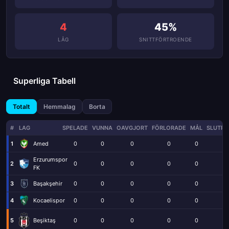
4
45%
LÅG
SNITTFÖRTROENDE
Superliga Tabell
Totalt
Hemmalag
Borta
#
LAG
SPELADE
VUNNA
OAVGJORT
FÖRLORADE
MÅL
SLUTRE
1
Amed
0
0
0
0
0
Erzurumspor
2
0
0
0
0
0
FK
3
Başakşehir
0
0
0
0
0
4
Kocaelispor
0
0
0
0
0
5
Beşiktaş
0
0
0
0
0