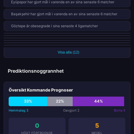
Eyüpspor har gjort mål i varenda en av sina senaste 6 matcher
veckorna när tempot bara ökar i den turkiska toppdivisionen.
Başakşehir har gjort mål i varenda en av sina senaste 6 matcher
Göztepe är obesegrade i sina senaste 4 ligamatcher
Trabzonspor har gjort alla 8 straffar den här säsongen
Trabzonspor har släppt in mål i varenda en av sina senaste 7 matcher
Kasımpaşa har fått 7 röda kort i 34 matcher den här säsongen
Kocaelispor har släppt in mål i varenda en av sina senaste 6 matcher
Beşiktaş har gjort alla 6 straffar den här säsongen
Fenerbahçe har gjort alla 6 straffar den här säsongen
Visa alla (12)
Prediktionsnoggrannhet
Översikt Kommande Prognoser
33%
22%
44%
Hemmalag 3
Oavgjort 2
Borta 4
0
5
HÖGT FÖRTROENDE
MEDEL