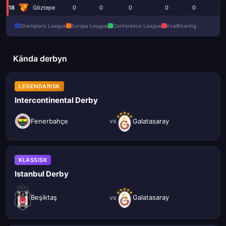
18
Göztepe
0
0
0
0
0
Champions League
Europa League
Conference League
Kvalificering
Kända derbyn
LEGENDARISK
Intercontinental Derby
Fenerbahçe
Galatasaray
vs
KLASSISK
Istanbul Derby
Galatasaray
Beşiktaş
vs