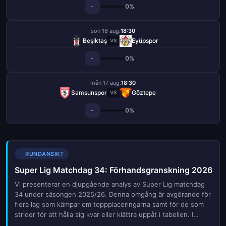
-
0%
sön 16 aug.
18:30
Beşiktaş
Eyüpspor
VS
-
0%
mån 17 aug.
18:30
Samsunspor
Göztepe
VS
-
0%
RUNDANSIKT
Super Lig Matchdag 34: Förhandsgranskning 2026
Vi presenterar en djupgående analys av Super Lig matchdag
34 under säsongen 2025/26. Denna omgång är avgörande för
flera lag som kämpar om toppplaceringarna samt för de som
strider för att hålla sig kvar eller klättra uppåt i tabellen. I
denna artikel granskar vi de viktigaste mötena, diskuterar