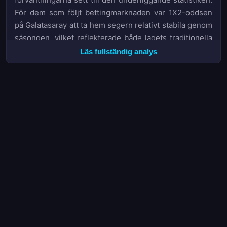
För dem som följt bettingmarknaden var 1X2-oddsen
på Galatasaray att ta hem segern relativt stabila genom
säsongen, vilket reflekterade både lagets traditionella
styrka och den numerära kapacitet som präglade
Läs fullständig analys
säsongens totala målfest. Den offensive trenden märks
tydligt även i BTTS-statistiken, där andelen matcher
där båda lagen hittade nätet låg i linje med det höga
målsnittet.
I den andra änden av tabellen blev verkligheten desto
hårdare för tre lag som fick lämna landets högsta
division.
Antalyaspor
,
Kayserispor
och
Fatih
Karagümrük
avslutade säsongen på de tre nedre
platserna, och därmed är deras tid i Süper Lig över för
denna omgång. För dessa klubbar blev skillnaden
mellan att stanna upp och att falla tillIKA Fotboll Emin
Metin avgörande i flera jämna möten där marginalerna
var minimala — en dynamik som ofta syns i O/U-spel