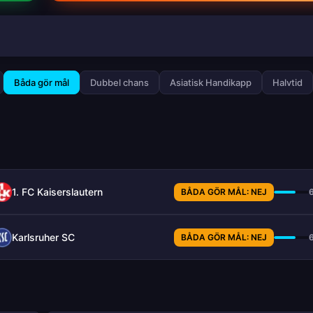
Båda gör mål
Dubbel chans
Asiatisk Handikapp
Halvtid
1. FC Kaiserslautern
BÅDA GÖR MÅL: NEJ
Karlsruher SC
BÅDA GÖR MÅL: NEJ