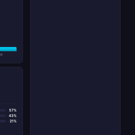
5'
57%
43%
21%