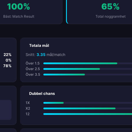
100%
65%
Bäst: Match Result
Total noggrannhet
Totala mål
22%
Snitt:
3.35
mål/match
0%
Över 1.5
78%
Över 2.5
Över 3.5
Dubbel chans
1X
X2
12