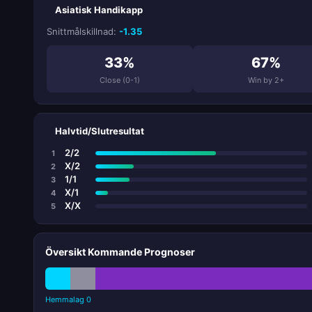
Asiatisk Handikapp
Snittmålskillnad:
-1.35
33%
67%
Close (0-1)
Win by 2+
Halvtid/Slutresultat
2/2
1
X/2
2
1/1
3
X/1
4
X/X
5
Översikt Kommande Prognoser
Hemmalag 0