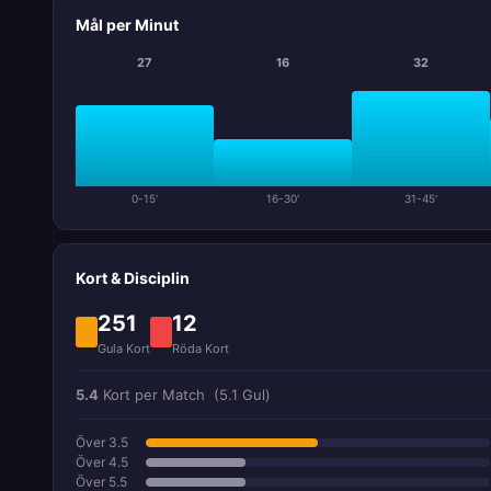
Mål per Minut
27
16
32
0-15'
16-30'
31-45'
Kort & Disciplin
251
12
Gula Kort
Röda Kort
5.4
Kort per Match
(5.1 Gul)
Över 3.5
Över 4.5
Över 5.5