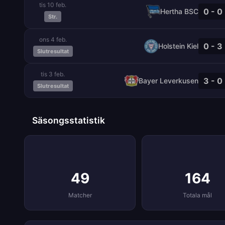
tis 10 feb.
0 - 0
Hertha BSC
Str.
ons 4 feb.
0 - 3
Holstein Kiel
Slutresultat
tis 3 feb.
3 - 0
Bayer Leverkusen
Slutresultat
Säsongsstatistik
49
164
Matcher
Totala mål