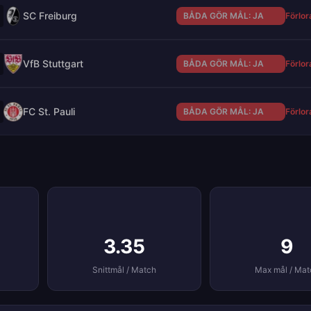
SC Freiburg
BÅDA GÖR MÅL: JA
Förlo
VfB Stuttgart
BÅDA GÖR MÅL: JA
Förlo
FC St. Pauli
BÅDA GÖR MÅL: JA
Förlo
3.35
9
Snittmål / Match
Max mål / Mat