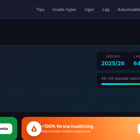
Ackumulato
Tips
Insats-typer
Ligor
Lag
SÄSONG
LA
2025/26
6
49 / 63 spelade matc
+100% första insättning
ämta
Matchande insättningsbonus