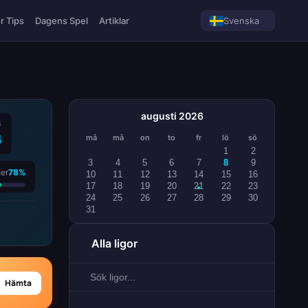
r Tips
Dagens Spel
Artiklar
Svenska
augusti 2026
G
4
må
må
on
to
fr
lö
sö
1
2
3
4
5
6
7
8
9
her
78%
10
11
12
13
14
15
16
17
18
19
20
21
22
23
24
25
26
27
28
29
30
31
Alla ligor
Hämta