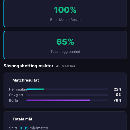
100%
Bäst: Match Result
65%
Total noggrannhet
Säsongsbettinginsikter
49 Matcher
Matchresultat
22%
Hemmalag
0%
Oavgjort
78%
Borta
Totala mål
Snitt:
3.35
mål/match