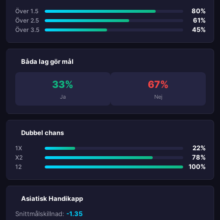
80%
Över 1.5
61%
Över 2.5
45%
Över 3.5
Båda lag gör mål
33%
67%
Ja
Nej
Dubbel chans
22%
1X
78%
X2
100%
12
Asiatisk Handikapp
Snittmålskillnad:
-1.35