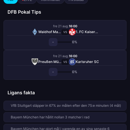
DFB Pokal Tips
fre 21 aug.
16:00
Waldhof Mannheim
1. FC Kaiserslautern
VS
-
0%
fre 21 aug.
16:00
Preußen Münster
Karlsruher SC
VS
-
0%
Ligans fakta
VfB Stuttgart släpper in 67% av målen efter den 75:e minuten (4 mål)
Bayern München har hållit nollan 3 matcher i rad
Bayern München har gjort mål i varenda en av sina senaste 6