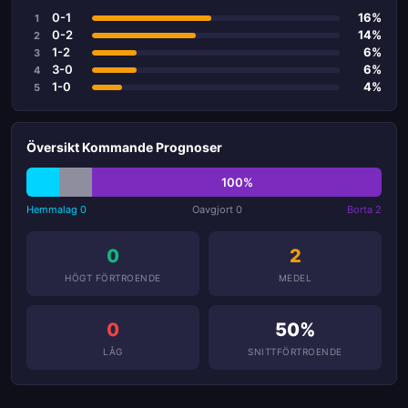
0-1
16%
1
0-2
14%
2
1-2
6%
3
3-0
6%
4
1-0
4%
5
Översikt Kommande Prognoser
100%
Hemmalag 0
Oavgjort 0
Borta 2
0
2
HÖGT FÖRTROENDE
MEDEL
0
50%
LÅG
SNITTFÖRTROENDE