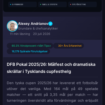
Alexey Andrianov
✓
Grundare & chefsanalytiker
11 min läsning
20 juli 2026
60.3% Vinstprocent «Vårt Tips»
30+ Års Erfarenhet
16,179 Spårade Förutsägelser
DFB Pokal 2025/26: Målfest och dramatiska
skrällar i Tysklands cupfesthelg
Den tyska cupen 2025/26 har levererat ett fotbollsår
utöver det vanliga. Med 164 mål på 49 spelade
matcher — ett snitt på 3,35 mål per match — har
turneringen överskridit alla förväntningar och erbjudit