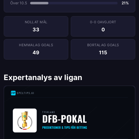
Över 10.5
21%
NOLLAT ​​MÅL
0-0 OAVGJORT
33
0
HEMMALAG GOALS
BORTALAG GOALS
49
115
Expertanalys av ligan