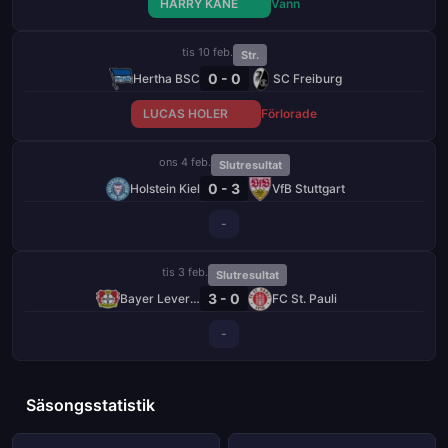
HARRY KANE
Vann
tis 10 feb.
Str.
0 - 0
Hertha BSC
SC Freiburg
LUCAS HOLER
Förlorade
ons 4 feb.
Slutresultat
0 - 3
Holstein Kiel
VfB Stuttgart
-
tis 3 feb.
Slutresultat
3 - 0
Bayer Leverkusen
FC St. Pauli
-
Säsongsstatistik