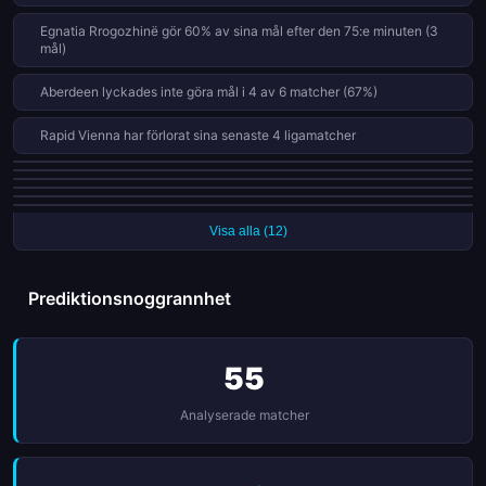
Egnatia Rrogozhinë gör 60% av sina mål efter den 75:e minuten (3
mål)
Aberdeen lyckades inte göra mål i 4 av 6 matcher (67%)
Rapid Vienna har förlorat sina senaste 4 ligamatcher
Shelbourne har förlorat sina senaste 4 ligamatcher
Larne lyckades inte göra mål i 4 av 6 matcher (67%)
Egnatia Rrogozhinë har hållit nollan 3 matcher i rad
Strasbourg är obesegrade i sina senaste 5 ligamatcher
FSV Mainz 05 har vunnit 6 av 6 hemmamatcher den här säsongen (100%)
Raków Częstochowa är obesegrade i sina senaste 5 ligamatcher
Visa alla (12)
Prediktionsnoggrannhet
55
Analyserade matcher