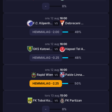
-
0%
ons 12 aug.
16:00
F.C. Köpenhamn
Debreceni VSC
VS
HEMMALAG -2.00
49%
ons 12 aug.
16:00
GKS Katowice
Hapoel Tel Aviv
VS
HEMMALAG -0.25
48%
ons 12 aug.
16:00
Rapid Wien
Paide Linnameeskond
VS
HEMMALAG -2.25
50%
tors 13 aug.
15:00
FK Tobol Kostanay
FK Partizan
VS
-
0%