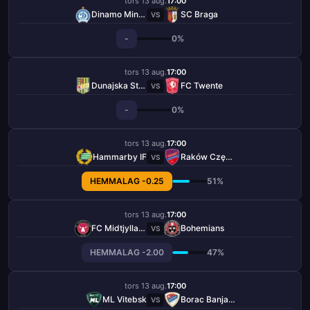
tors 13 aug.
17:00
Dinamo Minsk
SC Braga
VS
-
0%
tors 13 aug.
17:00
Dunajska Streda
FC Twente
VS
-
0%
tors 13 aug.
17:00
Hammarby IF
Raków Częstochowa
VS
HEMMALAG -0.25
51%
tors 13 aug.
17:00
FC Midtjylland
Bohemians
VS
HEMMALAG -2.00
47%
tors 13 aug.
17:00
ML Vitebsk
Borac Banja Luka
VS