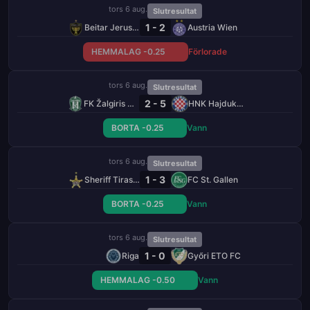
tors 6 aug.
Slutresultat
1 - 2
Beitar Jerusalem
Austria Wien
HEMMALAG -0.25
Förlorade
tors 6 aug.
Slutresultat
2 - 5
FK Žalgiris Vilnius
HNK Hajduk Split
BORTA -0.25
Vann
tors 6 aug.
Slutresultat
1 - 3
Sheriff Tiraspol
FC St. Gallen
BORTA -0.25
Vann
tors 6 aug.
Slutresultat
1 - 0
Riga
Győri ETO FC
HEMMALAG -0.50
Vann