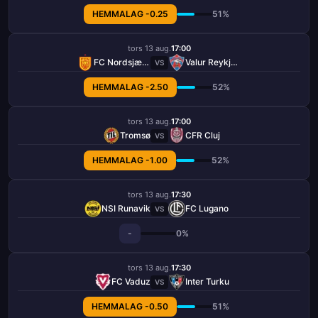
HEMMALAG -0.25
51%
tors 13 aug.
17:00
FC Nordsjælland
Valur Reykjavik
VS
HEMMALAG -2.50
52%
tors 13 aug.
17:00
Tromsø
CFR Cluj
VS
HEMMALAG -1.00
52%
tors 13 aug.
17:30
NSI Runavik
FC Lugano
VS
-
0%
tors 13 aug.
17:30
FC Vaduz
Inter Turku
VS
HEMMALAG -0.50
51%