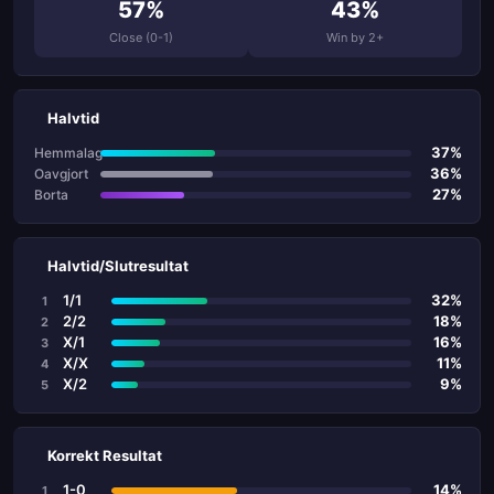
57%
43%
Close (0-1)
Win by 2+
Halvtid
37%
Hemmalag
36%
Oavgjort
27%
Borta
Halvtid/Slutresultat
1/1
32%
1
2/2
18%
2
X/1
16%
3
X/X
11%
4
X/2
9%
5
Korrekt Resultat
1-0
14%
1