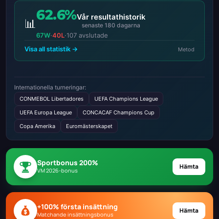
62.6%
Vår resultathistorik
📊
senaste 180 dagarna
67W
·
40L
·
107 avslutade
Visa all statistik →
Metod
Internationella turneringar:
CONMEBOL Libertadores
UEFA Champions League
UEFA Europa League
CONCACAF Champions Cup
Copa Amerika
Euromästerskapet
Sportbonus 200%
Hämta
VM 2026-bonus
+100% första insättning
Hämta
Matchande insättningsbonus