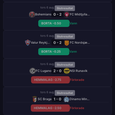
tors 6 aug.
Slutresultat
0 - 2
Bohemians
FC Midtjylland
BORTA -0.50
Vann
tors 6 aug.
Slutresultat
0 - 2
Valur Reykjavik
FC Nordsjælland
BORTA -0.25
Vann
tors 6 aug.
Slutresultat
2 - 0
FC Lugano
NSI Runavik
HEMMALAG -2.75
Förlorade
tors 6 aug.
Slutresultat
1 - 0
SC Braga
Dinamo Minsk
HEMMALAG -2.50
Förlorade