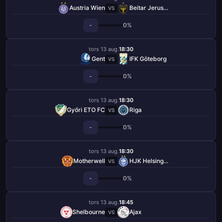
Austria Wien
Beitar Jerusalem
VS
-
0%
tors 13 aug.
18:30
Gent
IFK Göteborg
VS
-
0%
tors 13 aug.
18:30
Győri ETO FC
Riga
VS
-
0%
tors 13 aug.
18:30
Motherwell
HJK Helsingfors
VS
-
0%
tors 13 aug.
18:45
Shelbourne
Ajax
VS