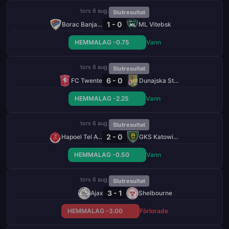
tors 6 aug.
Slutresultat
1 - 0
Borac Banja Luka
ML Vitebsk
HEMMALAG -0.75
Vann
tors 6 aug.
Slutresultat
6 - 0
FC Twente
Dunajska Streda
HEMMALAG -2.25
Vann
tors 6 aug.
Slutresultat
2 - 0
Hapoel Tel Aviv
GKS Katowice
HEMMALAG -0.50
Vann
tors 6 aug.
Slutresultat
3 - 1
Ajax
Shelbourne
HEMMALAG -3.00
Förlorade