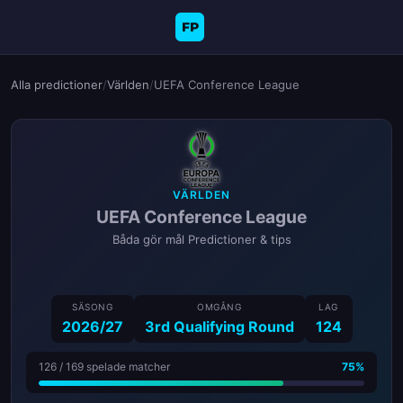
FP
Alla predictioner
/
Världen
/
UEFA Conference League
VÄRLDEN
UEFA Conference League
Båda gör mål Predictioner & tips
SÄSONG
OMGÅNG
LAG
2026/27
3rd Qualifying Round
124
126 / 169 spelade matcher
75%