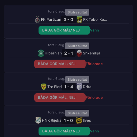
tors 6 aug.
Slutresultat
3 - 0
FK Partizan
FK Tobol Kostanay
BÅDA GÖR MÅL: NEJ
Vann
tors 6 aug.
Slutresultat
2 - 1
Hibernian
Shkendija
BÅDA GÖR MÅL: NEJ
Förlorade
tors 6 aug.
Slutresultat
1 - 4
Tre Fiori
Drita
BÅDA GÖR MÅL: NEJ
Förlorade
tors 6 aug.
Slutresultat
1 - 0
HNK Rijeka
Ilves
BÅDA GÖR MÅL: NEJ
Vann