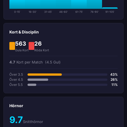
0-15'
16-30'
31-45'
46-60'
61-75'
76-90'
91-105'
Kort & Disciplin
563
26
Gula Kort
Röda Kort
4.7
Kort per Match
(4.5 Gul)
Över 3.5
43%
Över 4.5
26%
Över 5.5
11%
Hörnor
9.7
Snitthörnor