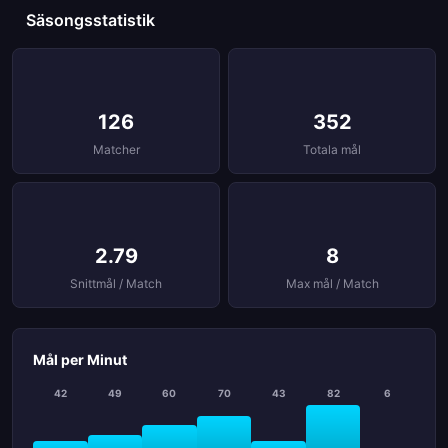
Säsongsstatistik
126
352
Matcher
Totala mål
2.79
8
Snittmål / Match
Max mål / Match
Mål per Minut
42
49
60
70
43
82
6