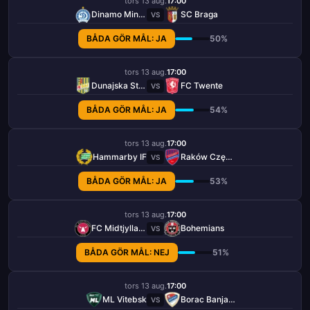
tors 13 aug.
17:00
Dinamo Minsk
SC Braga
VS
BÅDA GÖR MÅL: JA
50%
tors 13 aug.
17:00
Dunajska Streda
FC Twente
VS
BÅDA GÖR MÅL: JA
54%
tors 13 aug.
17:00
Hammarby IF
Raków Częstochowa
VS
BÅDA GÖR MÅL: JA
53%
tors 13 aug.
17:00
FC Midtjylland
Bohemians
VS
BÅDA GÖR MÅL: NEJ
51%
tors 13 aug.
17:00
ML Vitebsk
Borac Banja Luka
VS