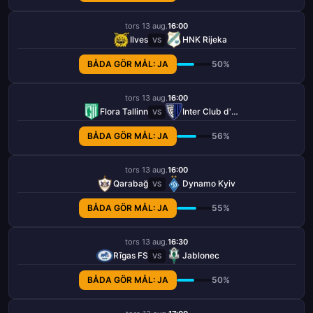
tors 13 aug.
16:00
Ilves
HNK Rijeka
VS
BÅDA GÖR MÅL: JA
50%
tors 13 aug.
16:00
Flora Tallinn
Inter Club d'Escaldes
VS
BÅDA GÖR MÅL: JA
56%
tors 13 aug.
16:00
Qarabağ
Dynamo Kyiv
VS
BÅDA GÖR MÅL: JA
55%
tors 13 aug.
16:30
Rīgas FS
Jablonec
VS
BÅDA GÖR MÅL: JA
50%