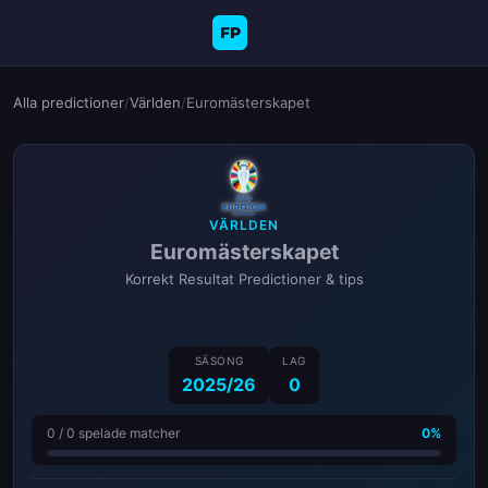
FP
Alla predictioner
/
Världen
/
Euromästerskapet
VÄRLDEN
Euromästerskapet
Korrekt Resultat Predictioner & tips
SÄSONG
LAG
2025/26
0
0 / 0 spelade matcher
0%