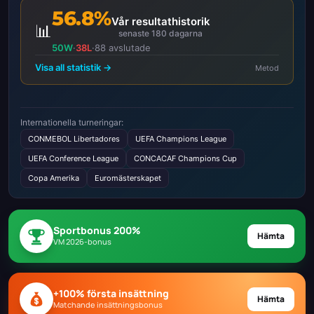
56.8%
Vår resultathistorik
📊
senaste 180 dagarna
50W
·
38L
·
88 avslutade
Visa all statistik →
Metod
Internationella turneringar:
CONMEBOL Libertadores
UEFA Champions League
UEFA Conference League
CONCACAF Champions Cup
Copa Amerika
Euromästerskapet
Sportbonus 200%
Hämta
VM 2026-bonus
+100% första insättning
Hämta
Matchande insättningsbonus