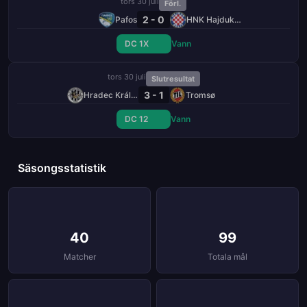
tors 30 juli
Förl.
2 - 0
Pafos
HNK Hajduk Split
DC 1X
Vann
tors 30 juli
Slutresultat
3 - 1
Hradec Králové
Tromsø
DC 12
Vann
Säsongsstatistik
40
99
Matcher
Totala mål