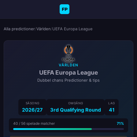
FP
Alla predictioner
/
Världen
/
UEFA Europa League
VÄRLDEN
UEFA Europa League
Dubbel chans Predictioner & tips
SÄSONG
OMGÅNG
LAG
2026/27
3rd Qualifying Round
41
40 / 56 spelade matcher
71%