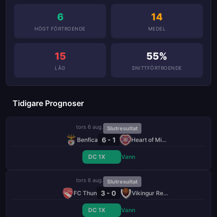
6
14
HÖGT FÖRTROENDE
MEDEL
15
55%
LÅG
SNITTFÖRTROENDE
Tidigare Prognoser
tors 6 aug.
Slutresultat
6 - 1
Benfica
Heart of Midlothian
DC 1X
Vann
tors 6 aug.
Slutresultat
3 - 0
FC Thun
Vikingur Reykjavik
DC 1X
Vann