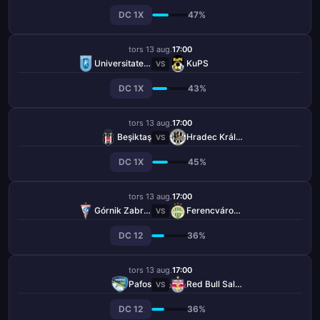
DC 1X
47%
tors 13 aug.
17:00
Universitatea Craiova
KuPS
VS
DC 1X
43%
tors 13 aug.
17:00
Beşiktaş
Hradec Králové
VS
DC 1X
45%
tors 13 aug.
17:00
Górnik Zabrze
Ferencváros TC
VS
DC 12
36%
tors 13 aug.
17:00
Pafos
Red Bull Salzburg
VS
DC 12
36%