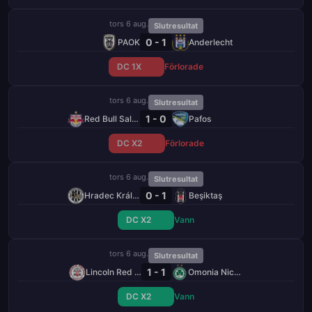
tors 6 aug.
Slutresultat
0 - 1
PAOK
Anderlecht
DC 1X
Förlorade
tors 6 aug.
Slutresultat
1 - 0
Red Bull Salzburg
Pafos
DC X2
Förlorade
tors 6 aug.
Slutresultat
0 - 1
Hradec Králové
Beşiktaş
DC X2
Vann
tors 6 aug.
Slutresultat
1 - 1
Lincoln Red Imps
Omonia Nicosia
DC X2
Vann