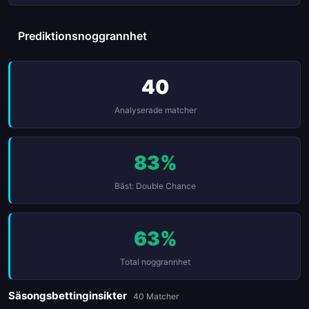
Prediktionsnoggrannhet
40
Analyserade matcher
83%
Bäst: Double Chance
63%
Total noggrannhet
Säsongsbettinginsikter
40 Matcher