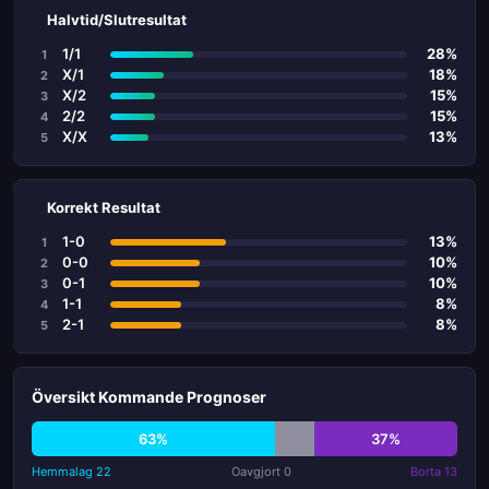
Halvtid/Slutresultat
1/1
28%
1
X/1
18%
2
X/2
15%
3
2/2
15%
4
X/X
13%
5
Korrekt Resultat
1-0
13%
1
0-0
10%
2
0-1
10%
3
1-1
8%
4
2-1
8%
5
Översikt Kommande Prognoser
63%
37%
Hemmalag 22
Oavgjort 0
Borta 13