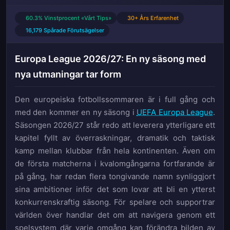
60.3% Vinstprocent «Vårt Tips»
30+ Års Erfarenhet
16,179 Spårade Förutsägelser
Europa League 2026/27: En ny säsong med
nya utmaningar tar form
Den europeiska fotbollssommaren är i full gång och
med den kommer en ny säsong i
UEFA Europa League
.
Säsongen 2026/27 står redo att leverera ytterligare ett
kapitel fyllt av överraskningar, dramatik och taktisk
kamp mellan klubbar från hela kontinenten. Även om
de första matcherna i kvalomgångarna fortfarande är
på gång, har redan flera tongivande namn synliggjort
sina ambitioner inför det som lovar att bli en ytterst
konkurrenskraftig säsong. För spelare och supportrar
världen över handlar det om att navigera genom ett
spelsystem där varje omgång kan förändra bilden av