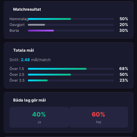
Matchresultat
50%
Hemmalag
20%
Oavgjort
30%
Borta
Totala mål
Snitt:
2.48
mål/match
68%
Över 1.5
50%
Över 2.5
23%
Över 3.5
Båda lag gör mål
40%
60%
Ja
Nej