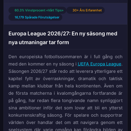
60.3% Vinstprocent «Vårt Tips»
30+ Års Erfarenhet
16,179 Spårade Förutsägelser
Europa League 2026/27: En ny säsong med
nya utmaningar tar form
Den europeiska fotbollssommaren är i full gång och
med den kommer en ny säsong i
UEFA Europa League
.
Säsongen 2026/27 står redo att leverera ytterligare ett
kapitel fyllt av överraskningar, dramatik och taktisk
kamp mellan klubbar från hela kontinenten. Även om
de första matcherna i kvalomgångarna fortfarande är
på gång, har redan flera tongivande namn synliggjort
sina ambitioner inför det som lovar att bli en ytterst
konkurrenskraftig säsong. För spelare och supportrar
världen över handlar det om att navigera genom ett
spelsystem där varje omgång kan förändra bilden av