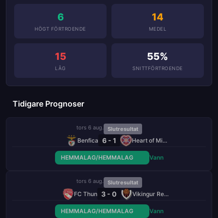
6
14
HÖGT FÖRTROENDE
MEDEL
15
55%
LÅG
SNITTFÖRTROENDE
Tidigare Prognoser
tors 6 aug.
Slutresultat
6 - 1
Benfica
Heart of Midlothian
HEMMALAG/HEMMALAG
Vann
tors 6 aug.
Slutresultat
3 - 0
FC Thun
Vikingur Reykjavik
HEMMALAG/HEMMALAG
Vann