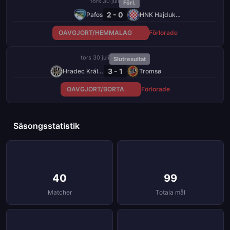
tors 30 juli
Förl.
2 - 0
Pafos
HNK Hajduk Split
OAVGJORT/HEMMALAG
Förlorade
tors 30 juli
Slutresultat
3 - 1
Hradec Králové
Tromsø
OAVGJORT/BORTA
Förlorade
Säsongsstatistik
40
99
Matcher
Totala mål