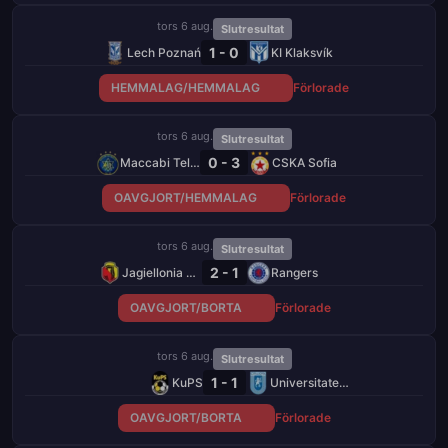
tors 6 aug.
Slutresultat
1 - 0
Lech Poznań
KI Klaksvík
HEMMALAG/HEMMALAG
Förlorade
tors 6 aug.
Slutresultat
0 - 3
Maccabi Tel Aviv
CSKA Sofia
OAVGJORT/HEMMALAG
Förlorade
tors 6 aug.
Slutresultat
2 - 1
Jagiellonia Białystok
Rangers
OAVGJORT/BORTA
Förlorade
tors 6 aug.
Slutresultat
1 - 1
KuPS
Universitatea Craiova
OAVGJORT/BORTA
Förlorade