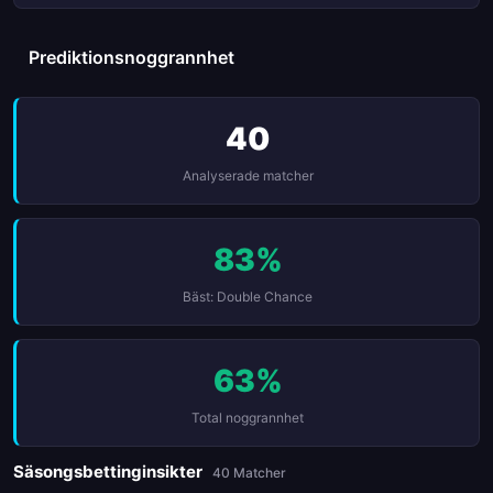
Prediktionsnoggrannhet
40
Analyserade matcher
83%
Bäst: Double Chance
63%
Total noggrannhet
Säsongsbettinginsikter
40 Matcher