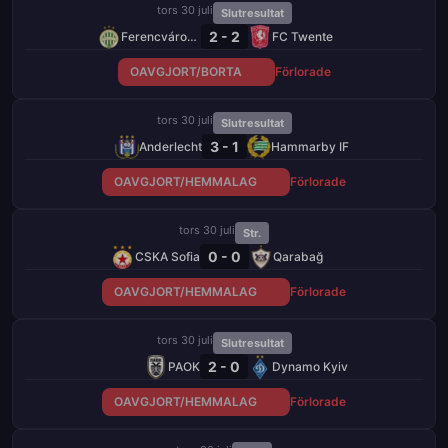
tors 30 juli
Slutresultat
2 - 2
Ferencváros TC
FC Twente
OAVGJORT/BORTA
Förlorade
tors 30 juli
Slutresultat
3 - 1
Anderlecht
Hammarby IF
OAVGJORT/HEMMALAG
Förlorade
tors 30 juli
Str.
0 - 0
CSKA Sofia
Qarabağ
OAVGJORT/HEMMALAG
Förlorade
tors 30 juli
Slutresultat
2 - 0
PAOK
Dynamo Kyiv
OAVGJORT/HEMMALAG
Förlorade