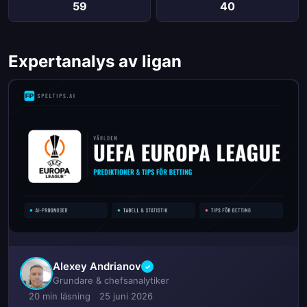
59
40
Expertanalys av ligan
Alexey Andrianov
✓
Grundare & chefsanalytiker
20 min läsning
25 juni 2026