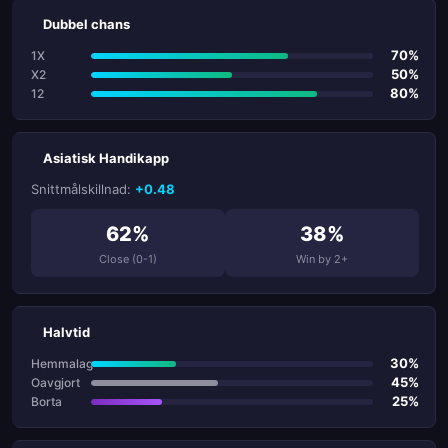
Dubbel chans
70%
1X
50%
X2
80%
12
Asiatisk Handikapp
Snittmålskillnad:
+0.48
62%
38%
Close (0-1)
Win by 2+
Halvtid
30%
Hemmalag
45%
Oavgjort
25%
Borta