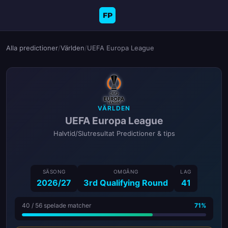
FP
Alla predictioner
/
Världen
/
UEFA Europa League
VÄRLDEN
UEFA Europa League
Halvtid/Slutresultat Predictioner & tips
SÄSONG
OMGÅNG
LAG
2026/27
3rd Qualifying Round
41
40 / 56 spelade matcher
71%