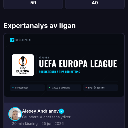
59
40
Expertanalys av ligan
Alexey Andrianov
✓
Grundare & chefsanalytiker
20 min läsning
25 juni 2026