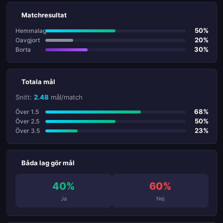
Matchresultat
50%
Hemmalag
20%
Oavgjort
30%
Borta
Totala mål
Snitt:
2.48
mål/match
68%
Över 1.5
50%
Över 2.5
23%
Över 3.5
Båda lag gör mål
40%
60%
Ja
Nej