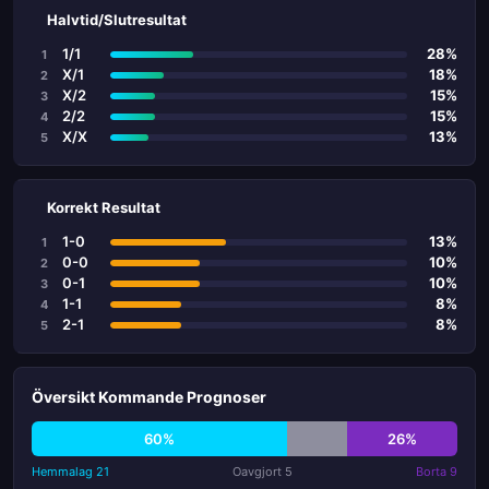
Halvtid/Slutresultat
1/1
28%
1
X/1
18%
2
X/2
15%
3
2/2
15%
4
X/X
13%
5
Korrekt Resultat
1-0
13%
1
0-0
10%
2
0-1
10%
3
1-1
8%
4
2-1
8%
5
Översikt Kommande Prognoser
60%
26%
Hemmalag 21
Oavgjort 5
Borta 9