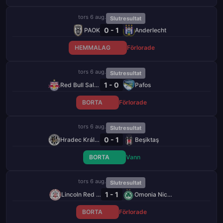
tors 6 aug.
Slutresultat
0 - 1
PAOK
Anderlecht
HEMMALAG
Förlorade
tors 6 aug.
Slutresultat
1 - 0
Red Bull Salzburg
Pafos
BORTA
Förlorade
tors 6 aug.
Slutresultat
0 - 1
Hradec Králové
Beşiktaş
BORTA
Vann
tors 6 aug.
Slutresultat
1 - 1
Lincoln Red Imps
Omonia Nicosia
BORTA
Förlorade