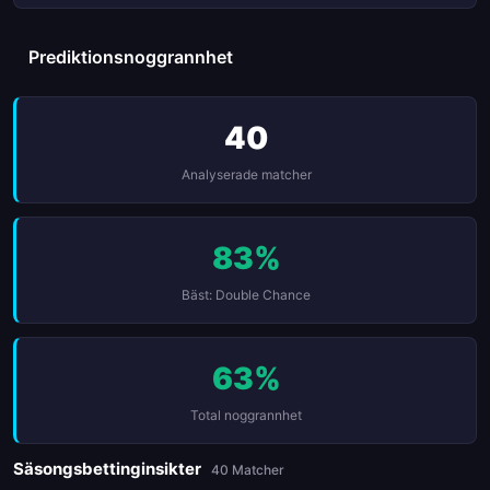
Prediktionsnoggrannhet
40
Analyserade matcher
83%
Bäst: Double Chance
63%
Total noggrannhet
Säsongsbettinginsikter
40 Matcher