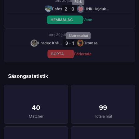
tors 30 juli
Förl.
2 - 0
Pafos
HNK Hajduk Split
HEMMALAG
Vann
tors 30 juli
Slutresultat
3 - 1
Hradec Králové
Tromsø
BORTA
Förlorade
Säsongsstatistik
40
99
Matcher
Totala mål