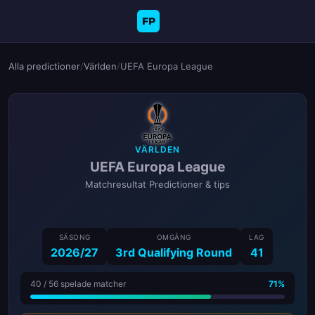
FP
Alla predictioner
/
Världen
/
UEFA Europa League
VÄRLDEN
UEFA Europa League
Matchresultat Predictioner & tips
SÄSONG
OMGÅNG
LAG
2026/27
3rd Qualifying Round
41
40 / 56 spelade matcher
71%