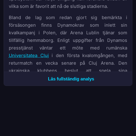
vilka som är favorit att nå de slutliga stadierna.
Bland de lag som redan gjort sig bemärkta i
försäsongen finns Dynamokrav som inlett sin
kvalkampanj i Polen, där Arena Lublin tjänar som
tillfällig hemmaborg. Enligt uppgifter från Dynamos
presstjänst väntar ett möte med rumänska
Universitatea Cluj
i den första kvalomgången, med
returmatch en vecka senare på Cluj Arena. Den
ukrainska klubbens beslut att spela sina
hemmamatcher på polsk mark har väckt intensivt
Läs fullständig analys
intresse bland supportrar och analytiker, då det
speglar de pågående utmaningarna som kriget i
Ukraina fortsätter att påtvinga landets fotbollsklubbar.
Samtidigt har Dynamokrav förstärkt sin trupp genom
att signera unga talanger, däribland den 18-årige
anfallaren Pierre Mounguengue från PSG, som enligt
rapporter från Onze Mondial valde den ukrainska