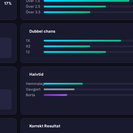
Över 1.5
17%
Över 2.5
Över 3.5
Dubbel chans
1X
X2
12
Halvtid
Hemmalag
Oavgjort
Borta
Korrekt Resultat