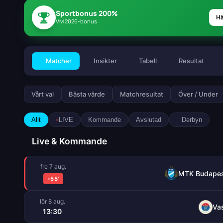
Sportbonus 200%
H
VM 2026-bonus
Matcher
Insikter
Tabell
Resultat
Vårt val
Bästa värde
Matchresultat
Över / Under
Allt
LIVE
Kommande
Avslutad
Derbyn
Live & Kommande
fre 7 aug.
MTK Budape
55'
lör 8 aug.
Va
13:30