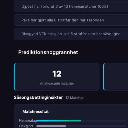
Ujpest har förlorat 6 av 10 hemmamatcher (60%)
Paks har gjort alla 6 straffar den här säsongen
Diosgyori VTK har gjort alla 5 straffar den här säsongen
Prediktionsnoggrannhet
12
Analyserade matcher
Säsongsbettinginsikter
12 Matcher
Matchresultat
Hemmalag
Oavgjort