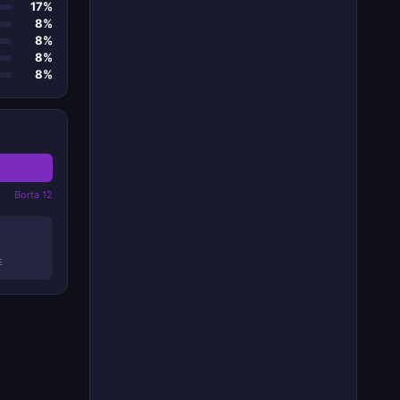
17%
8%
8%
8%
8%
Borta 12
E