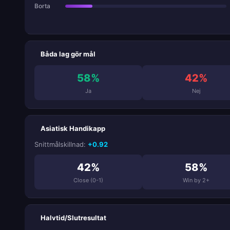
Borta
Båda lag gör mål
58%
42%
Ja
Nej
Asiatisk Handikapp
Snittmålskillnad:
+0.92
42%
58%
Close (0-1)
Win by 2+
Halvtid/Slutresultat