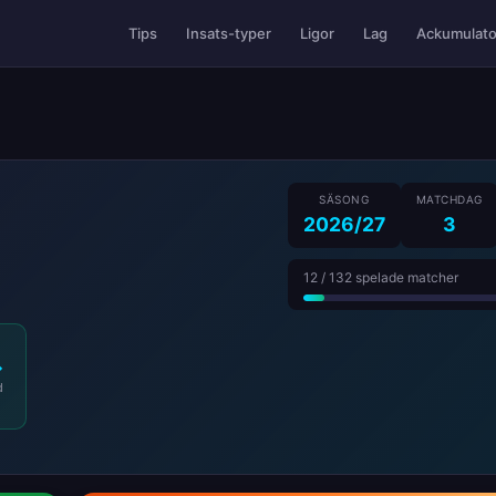
Ackumulato
Tips
Insats-typer
Ligor
Lag
SÄSONG
MATCHDAG
2026/27
3
12 / 132 spelade matcher
→
d