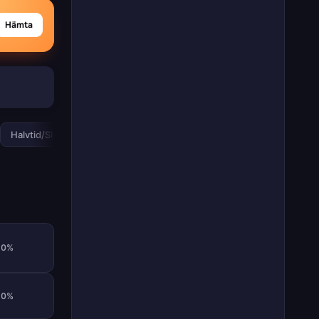
Hämta
Halvtid/Slutresultat
Korrekt Resultat
Hörnor
Kort
Mål
0%
0%