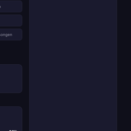
n
äsongen