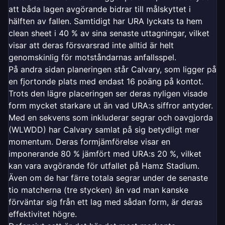
att båda lagen avgörande bidrar till målskyttet i
hälften av fallen. Samtidigt har URA lyckats ta hem
clean sheet i 40 % av sina senaste uttagningar, vilket
visar att deras försvarsrad inte alltid är helt
genomskinlig för motståndarnas anfallsspel.
På andra sidan planeringen står Calvary, som ligger på
en fjortonde plats med endast 16 poäng på kontot.
Trots den lägre placeringen ser deras nyligen visade
form mycket starkare ut än vad URA:s siffror antyder.
Med en sekvens som inkluderar segrar och oavgjorda
(WLWDD) har Calvary samlat på sig betydligt mer
momentum. Deras formjämförelse visar en
imponerande 80 % jämfört med URA:s 20 %, vilket
kan vara avgörande för utfallet på Hamz Stadium.
Även om de har färre totala segrar under de senaste
tio matcherna (tre stycken) än vad man kanske
förväntar sig från ett lag med sådan form, är deras
effektivitet högre.