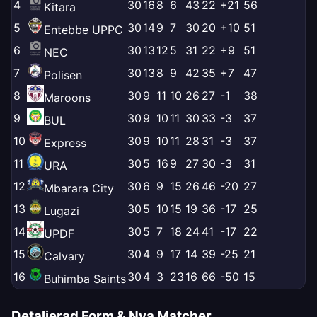
4
30
16
8
6
43
22
+21
56
Kitara
5
30
14
9
7
30
20
+10
51
Entebbe UPPC
6
30
13
12
5
31
22
+9
51
NEC
7
30
13
8
9
42
35
+7
47
Polisen
8
30
9
11
10
26
27
-1
38
Maroons
9
30
9
10
11
30
33
-3
37
BUL
10
30
9
10
11
28
31
-3
37
Express
11
30
5
16
9
27
30
-3
31
URA
12
30
6
9
15
26
46
-20
27
Mbarara City
13
30
5
10
15
19
36
-17
25
Lugazi
14
30
5
7
18
24
41
-17
22
UPDF
15
30
4
9
17
14
39
-25
21
Calvary
16
30
4
3
23
16
66
-50
15
Buhimba Saints
Detaljerad Form & Nya Matcher