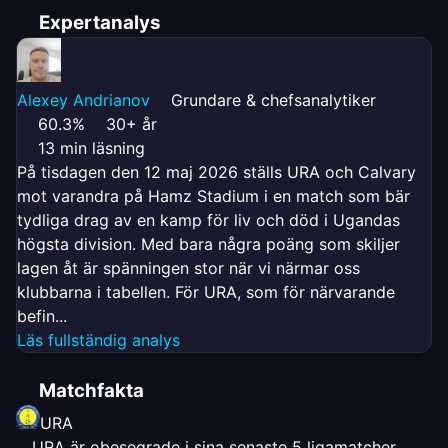
Expertanalys
Alexey Andrianov
Grundare & chefsanalytiker
60.3%
30+ år
13 min läsning
På tisdagen den 12 maj 2026 ställs URA och Calvary
mot varandra på Hamz Stadium i en match som bär
tydliga drag av en kamp för liv och död i Ugandas
högsta division. Med bara några poäng som skiljer
lagen åt är spänningen stor när vi närmar oss
klubbarna i tabellen. För URA, som för närvarande
befin...
Läs fullständig analys
Matchfakta
URA
URA är obesegrade i sina senaste 5 ligamatcher