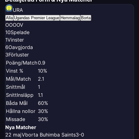
URA
Alla
Ugandas Premier League
Hemmalag
Borta
O
O
O
O
V
10
Spelade
1
Vinster
6
Oavgjorda
3
Förluster
Poäng/Match
0.9
Vinst %
10%
Mål/Match
2.1
Snittmål
1
SnittInsläpp
1.1
Båda Mål
60%
Hållna nollor
30%
Missade
30%
Nya Matcher
22 maj
V
borta Buhimba Saints
3-0