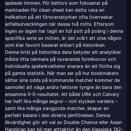
spelade timmen. För bettors som fokuserar på
marknaden för clean sheet kan detta vara en
indikation på att försvarsstyrkan ofta överraskar
anfallsutvecklingen när dessa två möts. Eftersom
ingen av lagen har tagit en full pott på poäng i denna
specifika serie av möten, är det svårt att utse någon
som klar favorit baserat enbart på historiken.
Denna brist på historiska data betyder att analytiker
måste titta närmare på nuvarande formkurvor och
individuella spelarkvaliteter snarare än att förlita sig
på gamla statistik. När man ser på hur bookmakers
sätter sina odds på kommande matcher kommer de
sannolikt att väga andra faktorer tyngre än bara den
ensamma 0-0-resultatet. Att både URA och Calvary
har haft lika många segror – noll stycken vardera –
samt lika många oavgjorda matcher, skapar en
perfekt balans i den direkta jämförelsen. Denna
likvärdighet gör att val av Double Chance eller Asian
Handicap kan bli mer attraktivt än den klassiska 1X2-