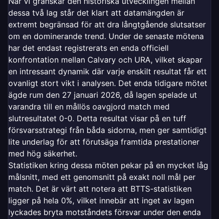
När vi granskar den historiska utvecklingen mellan
dessa två lag står det klart att datamängden är
extremt begränsad för att dra långtgående slutsatser
om en dominerande trend. Under de senaste mötena
har det endast registrerats en enda officiell
konfrontation mellan Calvary och URA, vilket skapar
en intressant dynamik där varje enskilt resultat får ett
ovanligt stort vikt i analysen. Det enda tidigare mötet
ägde rum den 27 januari 2026, då lagen spelade ut
varandra till en mållös oavgjord match med
slutresultatet 0-0. Detta resultat visar på en tuff
försvarsstrategi från båda sidorna, men ger samtidigt
lite underlag för att förutsäga framtida prestationer
med hög säkerhet.
Statistiken kring dessa möten pekar på en mycket låg
målsnitt, med ett genomsnitt på exakt noll mål per
match. Det är värt att notera att BTTS-statistiken
ligger på hela 0%, vilket innebär att inget av lagen
lyckades bryta motståndets försvar under den enda