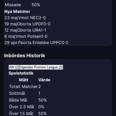
Missade
50%
Nya Matcher
23 maj
V
mot NEC
2-0
19 maj
O
borta UPDF
0-0
12 maj
O
borta URA
1-1
6 maj
V
mot Polisen
1-0
29 apr.
F
borta Entebbe UPPC
0-2
Inbördes Historik
Allt (2)
Ugandas Premier League (2)
Spelstatistik
Mått
Värde
Totalt Matcher
2
Snittmål
1
Båda Mål
50%
Över 2.5 Mål
0%
Över 1.5 Mål
50%