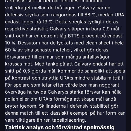
Defensivt sett är det här det mest markanta
skiljedraget mellan de två lagen. Calvary har en
defensiv styrka som rangordnas till 88 %, medan URA
endast ligger på 13 %. Detta speglas tydligt i deras
respektive statistik; Calvary släpper in bara 0,9 mål i
snitt och har en extremt låg BTTS-procent på endast
10 %. Dessutom har de lyckats med clean sheet i hela
60 % av sina senaste matcher, vilket gör deras
försvarsrad till en mur som många anfallsvågor
krossas mot. Med tanke på att Calvary endast har ett
snitt på 0,5 gjorda mål, kommer de sannolikt att spela
på kontrast och utnyttja URA:s mindre stabila mittfält.
För spelare som letar efter värde bör man noggrant
överväga huruvida Calvary:s starka försvar kan hålla
nollan eller om URA:s förmåga att skapa mål ändå
bryter igenom. Skillnaderna i defensiv stabilitet gör
denna match till ett klassiskt exempel på hur form kan
vara viktigare än ren tabellplacering.
Taktisk analys och förväntad spelmässig