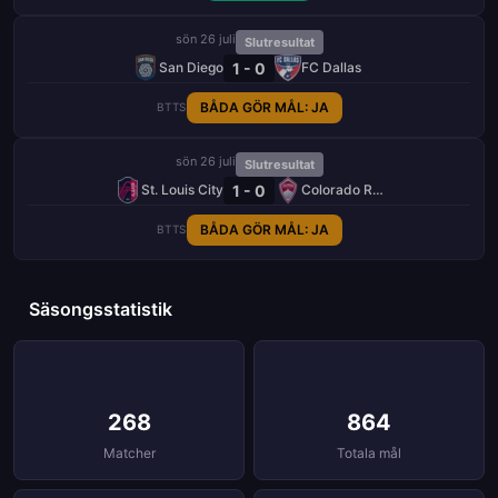
sön 26 juli
Slutresultat
1 - 0
San Diego
FC Dallas
BÅDA GÖR MÅL: JA
BTTS
sön 26 juli
Slutresultat
1 - 0
St. Louis City
Colorado Rapids
BÅDA GÖR MÅL: JA
BTTS
Säsongsstatistik
268
864
Matcher
Totala mål