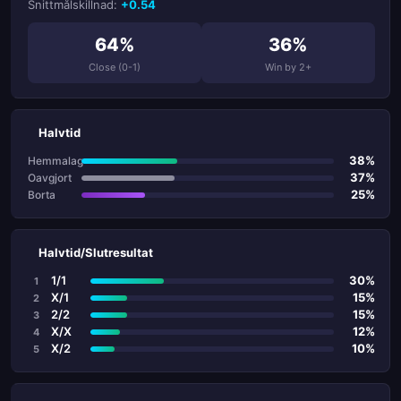
Snittmålskillnad:
+0.54
64%
36%
Close (0-1)
Win by 2+
Halvtid
38%
Hemmalag
37%
Oavgjort
25%
Borta
Halvtid/Slutresultat
1/1
30%
1
X/1
15%
2
2/2
15%
3
X/X
12%
4
X/2
10%
5