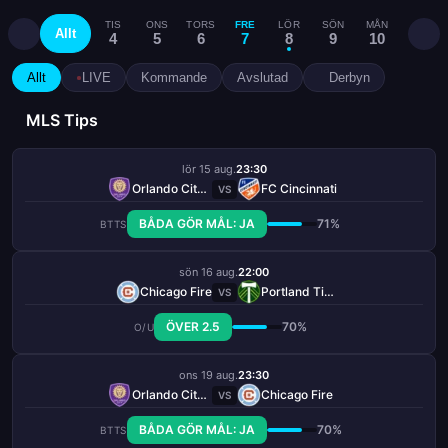
TIS
ONS
TORS
FRE
LÖR
SÖN
MÅN
TIS
Allt
4
5
6
7
8
9
10
11
Allt
LIVE
Kommande
Avslutad
Derbyn
MLS Tips
lör 15 aug.
23:30
Orlando City SC
FC Cincinnati
VS
BÅDA GÖR MÅL: JA
71%
BTTS
sön 16 aug.
22:00
Chicago Fire
Portland Timbers
VS
ÖVER 2.5
70%
O/U
ons 19 aug.
23:30
Orlando City SC
Chicago Fire
VS
BÅDA GÖR MÅL: JA
70%
BTTS