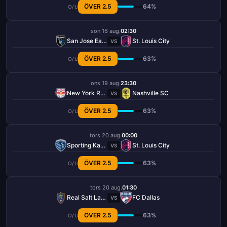
ÖVER 2.5
64%
O/U
sön 16 aug.
02:30
San Jose Earthquakes
St. Louis City
VS
ÖVER 2.5
63%
O/U
ons 19 aug.
23:30
New York Red Bulls
Nashville SC
VS
ÖVER 2.5
63%
O/U
tors 20 aug.
00:00
Sporting Kansas City
St. Louis City
VS
ÖVER 2.5
63%
O/U
tors 20 aug.
01:30
Real Salt Lake
FC Dallas
VS
ÖVER 2.5
63%
O/U