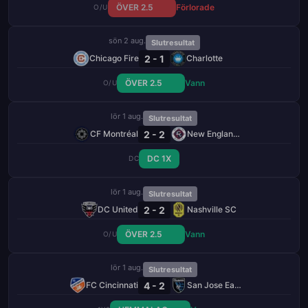
ÖVER 2.5
Förlorade
O/U
sön 2 aug.
Slutresultat
2 - 1
Chicago Fire
Charlotte
ÖVER 2.5
Vann
O/U
lör 1 aug.
Slutresultat
2 - 2
CF Montréal
New England Revolution
DC 1X
DC
lör 1 aug.
Slutresultat
2 - 2
DC United
Nashville SC
ÖVER 2.5
Vann
O/U
lör 1 aug.
Slutresultat
4 - 2
FC Cincinnati
San Jose Earthquakes