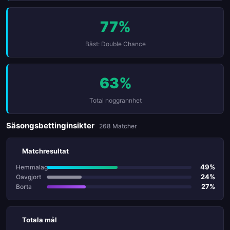
77%
Bäst: Double Chance
63%
Total noggrannhet
Säsongsbettinginsikter
268 Matcher
Matchresultat
49%
Hemmalag
24%
Oavgjort
27%
Borta
Totala mål