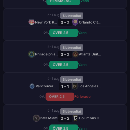
HEMMALAG
Vann
1X2
lör 1 aug.
Slutresultat
3 - 2
New York Red Bulls
Orlando City SC
ÖVER 2.5
Vann
O/U
lör 1 aug.
Slutresultat
3 - 2
Philadelphia Union
Atlanta United FC
ÖVER 2.5
Vann
O/U
lör 1 aug.
Slutresultat
1 - 1
Vancouver Whitecaps
Los Angeles FC
ÖVER 2.5
Förlorade
O/U
lör 1 aug.
Slutresultat
2 - 2
Inter Miami
Columbus Crew
ÖVER 2.5
Vann
O/U