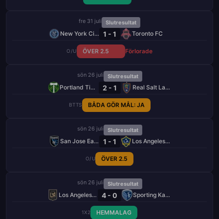
fre 31 juli
Slutresultat
1 - 1
New York City FC
Toronto FC
ÖVER 2.5
Förlorade
O/U
sön 26 juli
Slutresultat
2 - 1
Portland Timbers
Real Salt Lake
BÅDA GÖR MÅL: JA
BTTS
sön 26 juli
Slutresultat
1 - 1
San Jose Earthquakes
Los Angeles Galaxy
ÖVER 2.5
O/U
sön 26 juli
Slutresultat
4 - 0
Los Angeles FC
Sporting Kansas City
HEMMALAG
1X2