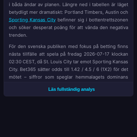
i båda ändar av planen. Längre ned i tabellen är läget
betydligt mer dramatiskt: Portland Timbers, Austin och
Sporting Kansas City
befinner sig i bottentrettszonen
och söker desperat poäng för att vända den negativa
trenden.
För den svenska publiken med fokus på betting finns
nästa tillfälle att spela på fredag 2026-07-17 klockan
02:30 CEST, då St. Louis City tar emot Sporting Kansas
City. Bet365 sätter odds till 1.42 / 4.5 / 6 (1X2) för det
mötet – siffror som speglar hemmalagets dominans
denna säsong.
Läs fullständig analys
Tävlingsbilden i toppen – Nashville SC:s tidiga
dominans
Nashville SC har inlett säsongen 2026/27 med en
remarkabel stabilitet och leder MLS:s poängliga med
33 poäng efter 14 matcher, där endast ett enda