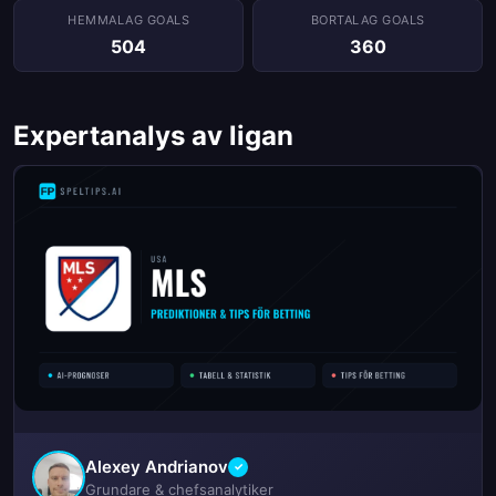
HEMMALAG GOALS
BORTALAG GOALS
504
360
Expertanalys av ligan
Alexey Andrianov
✓
Grundare & chefsanalytiker