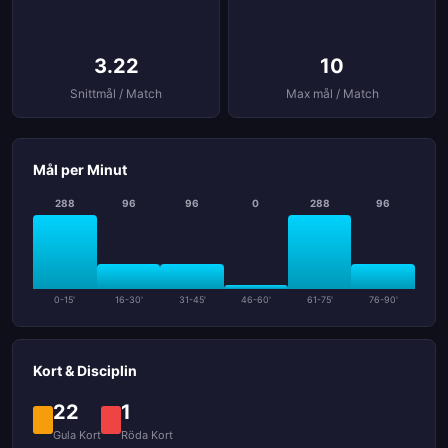
3.22
10
Snittmål / Match
Max mål / Match
Mål per Minut
288
96
96
0
288
96
0-15'
16-30'
31-45'
46-60'
61-75'
76-90'
Kort & Disciplin
22
1
Gula Kort
Röda Kort