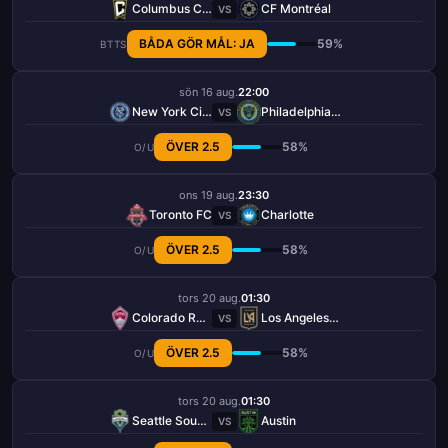
Columbus Crew
CF Montréal
VS
BÅDA GÖR MÅL: JA
59%
BTTS
sön 16 aug.
22:00
New York City FC
Philadelphia Union
VS
ÖVER 2.5
58%
O/U
ons 19 aug.
23:30
Toronto FC
Charlotte
VS
ÖVER 2.5
58%
O/U
tors 20 aug.
01:30
Colorado Rapids
Los Angeles FC
VS
ÖVER 2.5
58%
O/U
tors 20 aug.
01:30
Seattle Sounders
Austin
VS