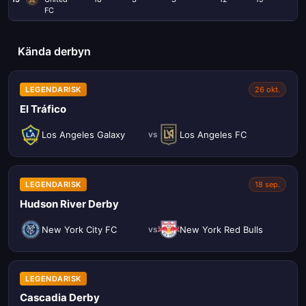
FC
Kända derbyn
LEGENDARISK
26 okt.
El Tráfico
Los Angeles Galaxy
Los Angeles FC
vs
LEGENDARISK
18 sep.
Hudson River Derby
New York City FC
New York Red Bulls
vs
LEGENDARISK
Cascadia Derby