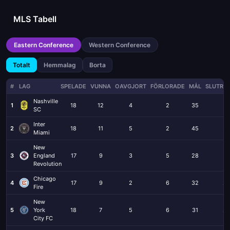
MLS Tabell
Eastern Conference
Western Conference
Totalt
Hemmalag
Borta
#
LAG
SPELADE
VUNNA
OAVGJORT
FÖRLORADE
MÅL
SLUTRES
Nashville
1
18
12
4
2
35
14
SC
Inter
2
18
11
5
2
45
32
Miami
New
3
England
17
9
3
5
28
21
Revolution
Chicago
4
17
9
2
6
32
23
Fire
New
5
York
18
7
5
6
31
24
City FC