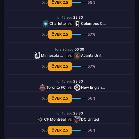
ÖVER 2.5
58%
O/U
lör 15 aug.
23:30
Charlotte
Columbus Crew
VS
ÖVER 2.5
57%
O/U
tors 20 aug.
00:30
Minnesota United FC
Atlanta United FC
VS
ÖVER 2.5
57%
O/U
lör 15 aug.
23:30
Toronto FC
New England Revolution
VS
ÖVER 2.5
56%
O/U
lör 15 aug.
23:30
CF Montréal
DC United
VS
ÖVER 2.5
56%
O/U