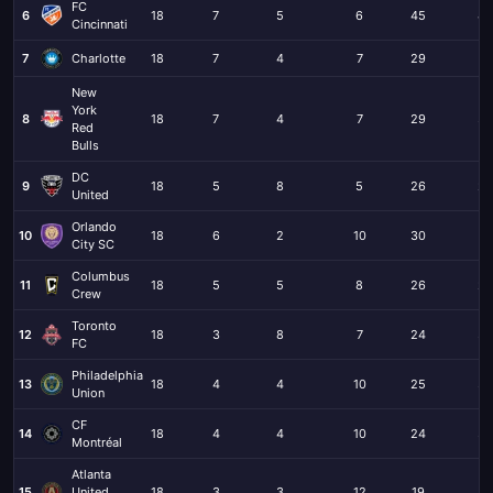
FC
6
18
7
5
6
45
44
Cincinnati
7
Charlotte
18
7
4
7
29
27
New
York
8
18
7
4
7
29
39
Red
Bulls
DC
9
18
5
8
5
26
29
United
Orlando
10
18
6
2
10
30
47
City SC
Columbus
11
18
5
5
8
26
28
Crew
Toronto
12
18
3
8
7
24
32
FC
Philadelphia
13
18
4
4
10
25
33
Union
CF
14
18
4
4
10
24
35
Montréal
Atlanta
15
United
18
3
3
12
19
33