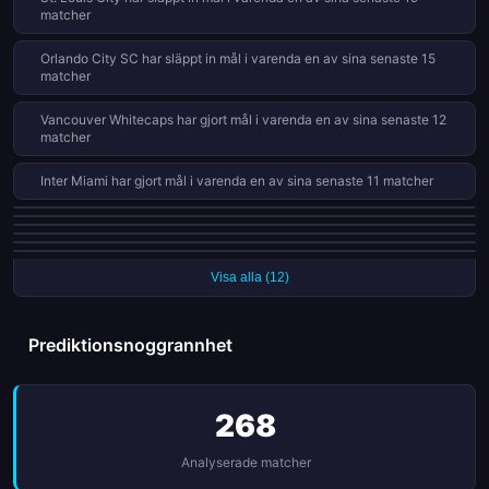
matcher
Orlando City SC har släppt in mål i varenda en av sina senaste 15
matcher
Vancouver Whitecaps har gjort mål i varenda en av sina senaste 12
matcher
Inter Miami har gjort mål i varenda en av sina senaste 11 matcher
CF Montréal har släppt in mål i varenda en av sina senaste 11 matcher
Sporting Kansas City har förlorat sina senaste 4 ligamatcher
Colorado Rapids har släppt in mål i varenda en av sina senaste 9 matcher
DC United har släppt in mål i varenda en av sina senaste 9 matcher
Nashville SC har släppt in mål i varenda en av sina senaste 9 matcher
Portland Timbers har släppt in mål i varenda en av sina senaste 9 matcher
Visa alla (12)
Prediktionsnoggrannhet
268
Analyserade matcher