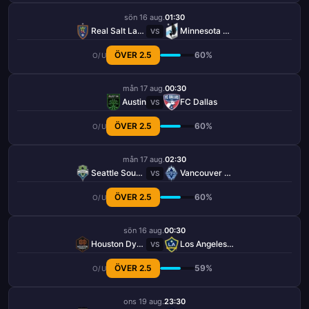
sön 16 aug.
01:30
Real Salt Lake
Minnesota United FC
VS
ÖVER 2.5
60%
O/U
mån 17 aug.
00:30
Austin
FC Dallas
VS
ÖVER 2.5
60%
O/U
mån 17 aug.
02:30
Seattle Sounders
Vancouver Whitecaps
VS
ÖVER 2.5
60%
O/U
sön 16 aug.
00:30
Houston Dynamo
Los Angeles Galaxy
VS
ÖVER 2.5
59%
O/U
ons 19 aug.
23:30