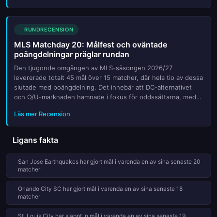
RUNDRECENSION
MLS Matchday 20: Målfest och oväntade
poängdelningar präglar rundan
Den tjugonde omgången av MLS-säsongen 2026/27
levererade totalt 45 mål över 15 matcher, där hela tio av dessa
slutade med poängdelning. Det innebär att DC-alternativet
och O/U-marknaden hamnade i fokus för oddssättarna, medan
en handfull lagstackade matcher bjöd på underhållning utöver
Läs mer Recension
det vanlig...
Ligans fakta
San Jose Earthquakes har gjort mål i varenda en av sina senaste 20
matcher
Orlando City SC har gjort mål i varenda en av sina senaste 18
matcher
St. Louis City har släppt in mål i varenda en av sina senaste 19