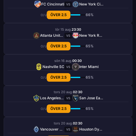
FC Cincinnati
New York City FC
VS
ÖVER 2.5
66%
O/U
lör 15 aug.
23:30
Atlanta United FC
New York Red Bulls
VS
ÖVER 2.5
65%
O/U
sön 16 aug.
00:30
Nashville SC
Inter Miami
VS
ÖVER 2.5
65%
O/U
tors 20 aug.
02:30
Los Angeles Galaxy
San Jose Earthquakes
VS
ÖVER 2.5
65%
O/U
tors 20 aug.
02:30
Vancouver Whitecaps
Houston Dynamo
VS