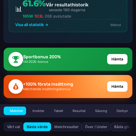
61.6%
Vår resultathistorik
📊
senaste 180 dagarna
165W
·
103L
·
268 avslutade
Visa all statistik →
Metod
Sportbonus 200%
Hämta
VM 2026-bonus
+100% första insättning
Hämta
Matchande insättningsbonus
Matcher
Insikter
Tabell
Resultat
Säsong
Derbyn
Vårt val
Bästa värde
Matchresultat
Över / Under
Båda gör må