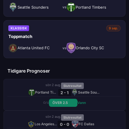
Seattle Sounders
Portland Timbers
vs
KLASSISK
9 sep.
Toppmatch
Atlanta United FC
Orlando City SC
vs
Tidigare Prognoser
sön 2 aug.
Slutresultat
2 - 1
Portland Timbers
Seattle Sounders
ÖVER 2.5
Vann
O/U
sön 2 aug.
Slutresultat
0 - 0
Los Angeles Galaxy
FC Dallas