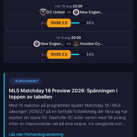
ons 19 aug.
23:30
DC United
New England Revolution
VS
ÖVER 2.5
56%
O/U
lör 8 aug.
20:30
New England Revolution
Houston Dynamo
VS
ÖVER 2.5
54%
O/U
RUNDANSIKT
MLS Matchday 18 Preview 2026: Spänningen i
toppen av tabellen
Med 15 matcher på programmet bjuder Matchday 18 i MLS
säsongen 2026/27 på en fartfylld fotbollshelg där flera lag har
mycket att spela för. Nashville SC leder serien med 36 poäng
efter en imponerande rad på elva segrar, tre oavgjorda och
endast ett nederlag. Jakten på serieledningen är dock inten...
Läs mer Förhandsgranskning