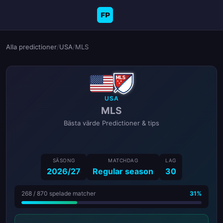
FP
Alla predictioner
/
USA
/
MLS
USA
MLS
Bästa värde Predictioner & tips
SÄSONG
MATCHDAG
LAG
2026/27
Regular season
30
268 / 870 spelade matcher
31%