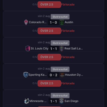
ÖVER 2.5
Förlorade
O/U
sön 2 aug.
Slutresultat
1 - 0
Colorado Rapids
Austin
ÖVER 2.5
Förlorade
O/U
sön 2 aug.
Slutresultat
1 - 1
St. Louis City
Real Salt Lake
ÖVER 2.5
Förlorade
O/U
sön 2 aug.
Slutresultat
0 - 2
Sporting Kansas City
Houston Dynamo
ÖVER 2.5
Förlorade
O/U
sön 2 aug.
Slutresultat
1 - 1
Minnesota United FC
San Diego