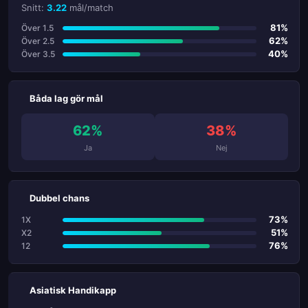
Snitt:
3.22
mål/match
81%
Över 1.5
62%
Över 2.5
40%
Över 3.5
Båda lag gör mål
62%
38%
Ja
Nej
Dubbel chans
73%
1X
51%
X2
76%
12
Asiatisk Handikapp