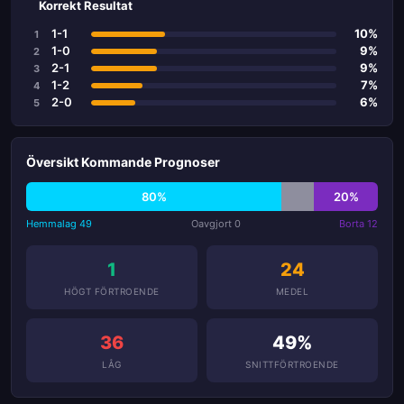
Korrekt Resultat
1-1
10%
1
1-0
9%
2
2-1
9%
3
1-2
7%
4
2-0
6%
5
Översikt Kommande Prognoser
80%
20%
Hemmalag 49
Oavgjort 0
Borta 12
1
24
HÖGT FÖRTROENDE
MEDEL
36
49%
LÅG
SNITTFÖRTROENDE