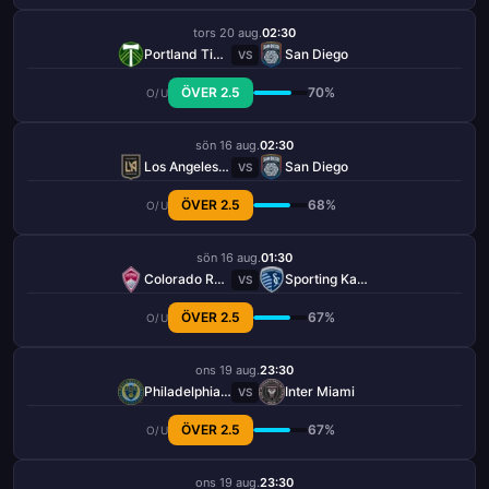
tors 20 aug.
02:30
Portland Timbers
San Diego
VS
ÖVER 2.5
70%
O/U
sön 16 aug.
02:30
Los Angeles FC
San Diego
VS
ÖVER 2.5
68%
O/U
sön 16 aug.
01:30
Colorado Rapids
Sporting Kansas City
VS
ÖVER 2.5
67%
O/U
ons 19 aug.
23:30
Philadelphia Union
Inter Miami
VS
ÖVER 2.5
67%
O/U
ons 19 aug.
23:30