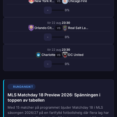
New York Red Bulls
Chicago Fire
VS
-
0%
lör 22 aug.
23:30
Orlando City SC
Real Salt Lake
VS
-
0%
lör 22 aug.
23:30
Charlotte
DC United
VS
-
0%
RUNDANSIKT
MLS Matchday 18 Preview 2026: Spänningen i
toppen av tabellen
Med 15 matcher på programmet bjuder Matchday 18 i MLS
säsongen 2026/27 på en fartfylld fotbollshelg där flera lag har