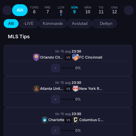
TORS
FRE
LÖR
SÖN
MÅN
TIS
ONS
TORS
Allt
6
7
8
9
10
11
12
13
Allt
LIVE
Kommande
Avslutad
Derbyn
MLS Tips
lör 15 aug.
23:30
Orlando City SC
FC Cincinnati
VS
-
0%
lör 15 aug.
23:30
Atlanta United FC
New York Red Bulls
VS
-
0%
lör 15 aug.
23:30
Charlotte
Columbus Crew
VS
-
0%