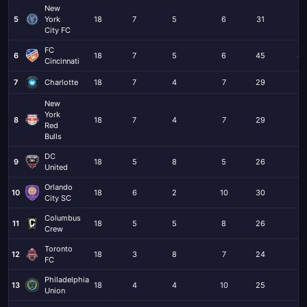
New
5
York
18
7
5
6
31
24
City FC
FC
6
18
7
5
6
45
44
Cincinnati
7
Charlotte
18
7
4
7
29
27
New
York
8
18
7
4
7
29
39
Red
Bulls
DC
9
18
5
8
5
26
29
United
Orlando
10
18
6
2
10
30
47
City SC
Columbus
11
18
5
5
8
26
28
Crew
Toronto
12
18
3
8
7
24
32
FC
Philadelphia
13
18
4
4
10
25
33
Union