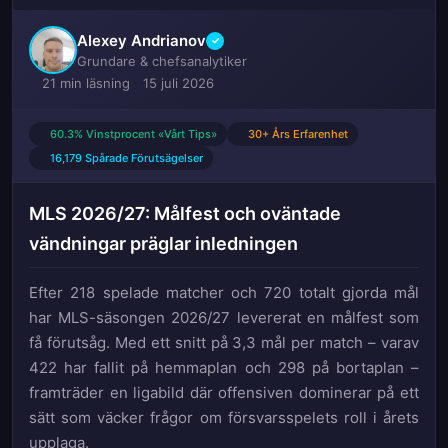
Alexey Andrianov
✓
Grundare & chefsanalytiker
21 min läsning
15 juli 2026
60.3% Vinstprocent «Vårt Tips»
30+ Års Erfarenhet
16,179 Spårade Förutsägelser
MLS 2026/27: Målfest och oväntade
vändningar präglar inledningen
Efter 218 spelade matcher och 720 totalt gjorda mål
har MLS-säsongen 2026/27 levererat en målfest som
få förutsåg. Med ett snitt på 3,3 mål per match – varav
422 har fallit på hemmaplan och 298 på bortaplan –
framträder en ligabild där offensiven dominerar på ett
sätt som väcker frågor om försvarsspelets roll i årets
upplaga.