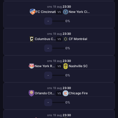
ons 19 aug.
23:30
FC Cincinnati
New York City FC
VS
-
0%
ons 19 aug.
23:30
Columbus Crew
CF Montréal
VS
-
0%
ons 19 aug.
23:30
New York Red Bulls
Nashville SC
VS
-
0%
ons 19 aug.
23:30
Orlando City SC
Chicago Fire
VS
-
0%
ons 19 aug.
23:30