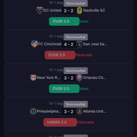
lör 1 aug.
Slutresultat
2 - 2
DC United
Nashville SC
ÖVER 3.5
Vann
lör 1 aug.
Slutresultat
4 - 2
FC Cincinnati
San Jose Earthquakes
ÖVER 3.5
Förlorade
lör 1 aug.
Slutresultat
3 - 2
New York Red Bulls
Orlando City SC
ÖVER 3.5
Vann
lör 1 aug.
Slutresultat
3 - 2
Philadelphia Union
Atlanta United FC
UNDER 3.5
Förlorade
lör 1 aug.