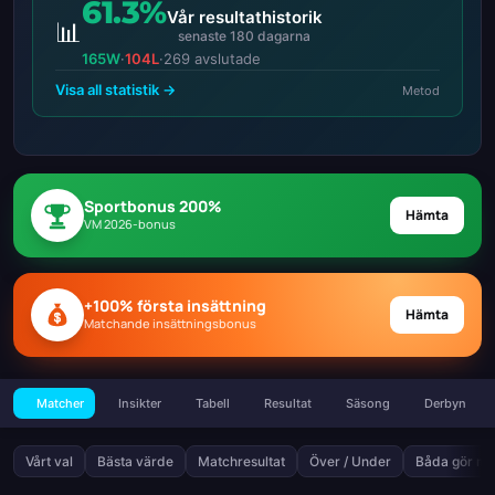
61.3%
Vår resultathistorik
📊
senaste 180 dagarna
165W
·
104L
·
269 avslutade
Visa all statistik →
Metod
Sportbonus 200%
Hämta
VM 2026-bonus
+100% första insättning
Hämta
Matchande insättningsbonus
Matcher
Insikter
Tabell
Resultat
Säsong
Derbyn
Vårt val
Bästa värde
Matchresultat
Över / Under
Båda gör må