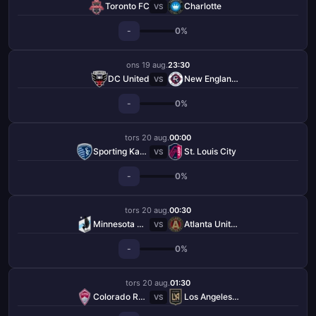
Toronto FC
Charlotte
VS
-
0%
ons 19 aug.
23:30
DC United
New England Revolution
VS
-
0%
tors 20 aug.
00:00
Sporting Kansas City
St. Louis City
VS
-
0%
tors 20 aug.
00:30
Minnesota United FC
Atlanta United FC
VS
-
0%
tors 20 aug.
01:30
Colorado Rapids
Los Angeles FC
VS