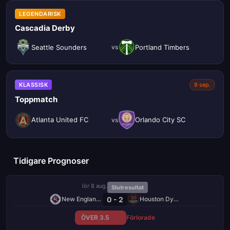
LEGENDARISK
Cascadia Derby
Seattle Sounders
Portland Timbers
vs
KLASSISK
9 sep.
Toppmatch
Atlanta United FC
Orlando City SC
vs
Tidigare Prognoser
lör 8 aug.
Slutresultat
0 - 2
New England Revolution
Houston Dynamo
ÖVER 3.5
Förlorade