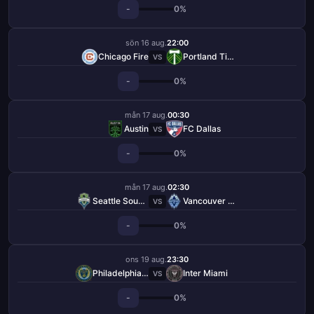
-
0%
sön 16 aug.
22:00
Chicago Fire
Portland Timbers
VS
-
0%
mån 17 aug.
00:30
Austin
FC Dallas
VS
-
0%
mån 17 aug.
02:30
Seattle Sounders
Vancouver Whitecaps
VS
-
0%
ons 19 aug.
23:30
Philadelphia Union
Inter Miami
VS
-
0%