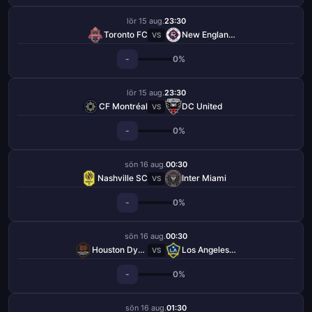
lör 15 aug.
23:30
Toronto FC
New England Revolution
VS
-
0%
lör 15 aug.
23:30
CF Montréal
DC United
VS
-
0%
sön 16 aug.
00:30
Nashville SC
Inter Miami
VS
-
0%
sön 16 aug.
00:30
Houston Dynamo
Los Angeles Galaxy
VS
-
0%
sön 16 aug.
01:30