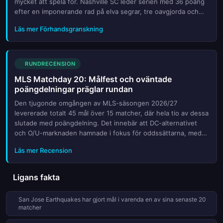
mycket att spela för. Nashville SC leder serien med 36 poäng
efter en imponerande rad på elva segrar, tre oavgjorda och
endast ett nederlag. Jakten på serieledningen är dock inten...
Läs mer Förhandsgranskning
RUNDRECENSION
MLS Matchday 20: Målfest och oväntade
poängdelningar präglar rundan
Den tjugonde omgången av MLS-säsongen 2026/27
levererade totalt 45 mål över 15 matcher, där hela tio av dessa
slutade med poängdelning. Det innebär att DC-alternativet
och O/U-marknaden hamnade i fokus för oddssättarna, medan
en handfull lagstackade matcher bjöd på underhållning utöver
Läs mer Recension
det vanlig...
Ligans fakta
San Jose Earthquakes har gjort mål i varenda en av sina senaste 20
matcher