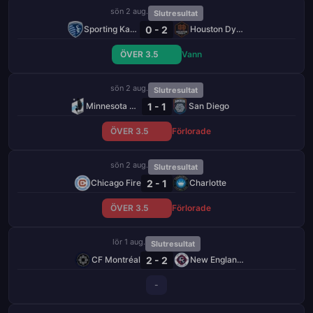
sön 2 aug.
Slutresultat
0 - 2
Sporting Kansas City
Houston Dynamo
ÖVER 3.5
Vann
sön 2 aug.
Slutresultat
1 - 1
Minnesota United FC
San Diego
ÖVER 3.5
Förlorade
sön 2 aug.
Slutresultat
2 - 1
Chicago Fire
Charlotte
ÖVER 3.5
Förlorade
lör 1 aug.
Slutresultat
2 - 2
CF Montréal
New England Revolution
-