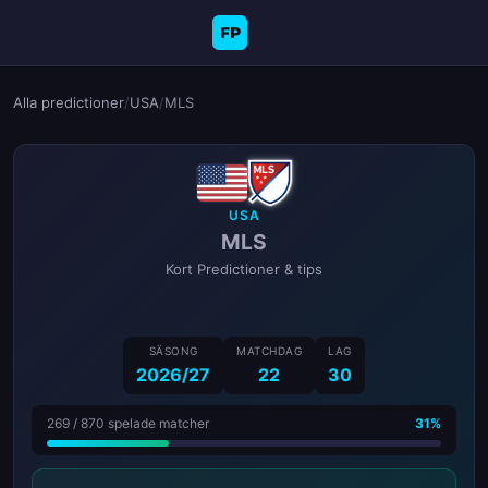
FP
Alla predictioner
/
USA
/
MLS
USA
MLS
Kort Predictioner & tips
SÄSONG
MATCHDAG
LAG
2026/27
22
30
269 / 870 spelade matcher
31%