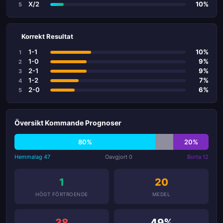
X/2
10%
5
Korrekt Resultat
1-1
10%
1
1-0
9%
2
2-1
9%
3
1-2
7%
4
2-0
6%
5
Översikt Kommande Prognoser
80%
20%
Hemmalag 47
Oavgjort 0
Borta 12
1
20
HÖGT FÖRTROENDE
MEDEL
38
49%