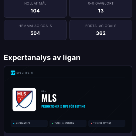
NOLLAT ​​MÅL
0-0 OAVGJORT
104
13
HEMMALAG GOALS
BORTALAG GOALS
504
362
Expertanalys av ligan