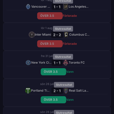
Slutresultat
1 - 1
Vancouver Whitecaps
Los Angeles FC
ÖVER 3.5
Förlorade
lör 1 aug.
Slutresultat
2 - 2
Inter Miami
Columbus Crew
ÖVER 3.5
Förlorade
fre 31 juli
Slutresultat
1 - 1
New York City FC
Toronto FC
ÖVER 3.5
Vann
sön 26 juli
Slutresultat
2 - 1
Portland Timbers
Real Salt Lake
ÖVER 3.5
Vann
sön 26 juli
Slutresultat