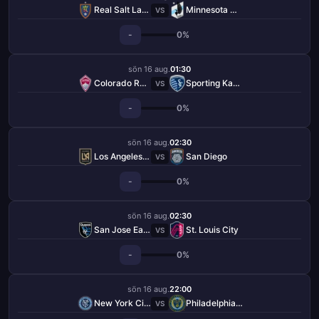
Real Salt Lake
Minnesota United FC
VS
-
0%
sön 16 aug.
01:30
Colorado Rapids
Sporting Kansas City
VS
-
0%
sön 16 aug.
02:30
Los Angeles FC
San Diego
VS
-
0%
sön 16 aug.
02:30
San Jose Earthquakes
St. Louis City
VS
-
0%
sön 16 aug.
22:00
New York City FC
Philadelphia Union
VS