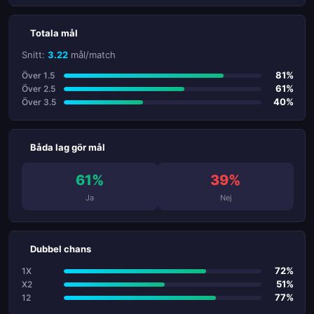
Totala mål
Snitt:
3.22
mål/match
81%
Över 1.5
61%
Över 2.5
40%
Över 3.5
Båda lag gör mål
61%
39%
Ja
Nej
Dubbel chans
72%
1X
51%
X2
77%
12