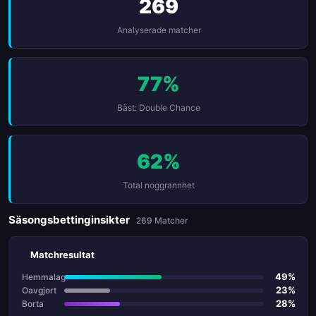
269
Analyserade matcher
77%
Bäst: Double Chance
62%
Total noggrannhet
Säsongsbettinginsikter
269 Matcher
Matchresultat
49%
Hemmalag
23%
Oavgjort
28%
Borta