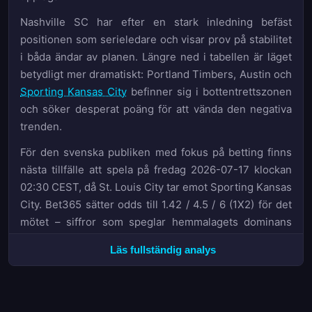
Nashville SC har efter en stark inledning befäst
positionen som serieledare och visar prov på stabilitet
i båda ändar av planen. Längre ned i tabellen är läget
betydligt mer dramatiskt: Portland Timbers, Austin och
Sporting Kansas City
befinner sig i bottentrettszonen
och söker desperat poäng för att vända den negativa
trenden.
För den svenska publiken med fokus på betting finns
nästa tillfälle att spela på fredag 2026-07-17 klockan
02:30 CEST, då St. Louis City tar emot Sporting Kansas
City. Bet365 sätter odds till 1.42 / 4.5 / 6 (1X2) för det
mötet – siffror som speglar hemmalagets dominans
denna säsong.
Läs fullständig analys
Tävlingsbilden i toppen – Nashville SC:s tidiga
dominans