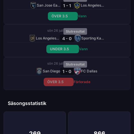
1 - 1
San Jose Earthquakes
Los Angeles Galaxy
ÖVER 3.5
Vann
sön 26 juli
Slutresultat
4 - 0
Los Angeles FC
Sporting Kansas City
UNDER 3.5
Vann
sön 26 juli
Slutresultat
1 - 0
San Diego
FC Dallas
ÖVER 3.5
Förlorade
Säsongsstatistik
269
866