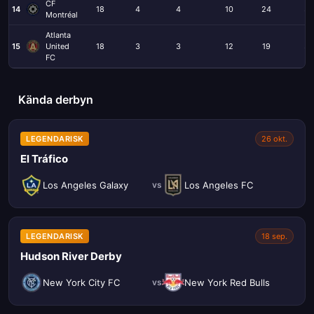
CF
14
18
4
4
10
24
35
Montréal
Atlanta
15
United
18
3
3
12
19
33
FC
Kända derbyn
LEGENDARISK
26 okt.
El Tráfico
Los Angeles Galaxy
Los Angeles FC
vs
LEGENDARISK
18 sep.
Hudson River Derby
New York City FC
New York Red Bulls
vs