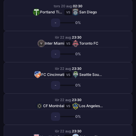
tors 20 aug.
02:30
Portland Timbers
San Diego
VS
-
0%
lör 22 aug.
23:30
Inter Miami
Toronto FC
VS
-
0%
lör 22 aug.
23:30
FC Cincinnati
Seattle Sounders
VS
-
0%
lör 22 aug.
23:30
CF Montréal
Los Angeles Galaxy
VS
-
0%
lör 22 aug.
23:30