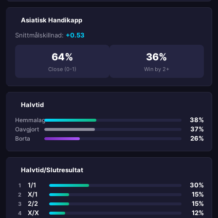
Asiatisk Handikapp
Snittmålskillnad:
+0.53
64%
36%
Close (0-1)
Win by 2+
Halvtid
38%
Hemmalag
37%
Oavgjort
26%
Borta
Halvtid/Slutresultat
1/1
30%
1
X/1
15%
2
2/2
15%
3
X/X
12%
4