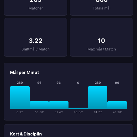
Matcher
Totala mål
3.22
10
Snittmål / Match
Max mål / Match
Mål per Minut
289
96
96
0
289
96
0-15'
16-30'
31-45'
46-60'
61-75'
76-90'
Kort & Disciplin