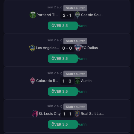
sön 2 aug.
Slutresultat
2 - 1
Portland Timbers
Seattle Sounders
ÖVER 3.5
Vann
sön 2 aug.
Slutresultat
0 - 0
Los Angeles Galaxy
FC Dallas
ÖVER 3.5
Vann
sön 2 aug.
Slutresultat
1 - 0
Colorado Rapids
Austin
ÖVER 3.5
Vann
sön 2 aug.
Slutresultat
1 - 1
St. Louis City
Real Salt Lake
ÖVER 3.5
Vann