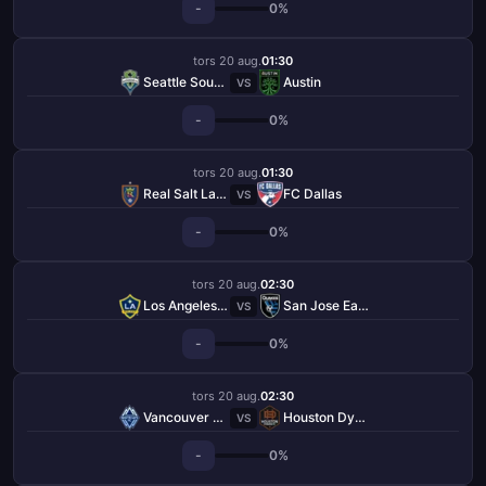
-
0%
tors 20 aug.
01:30
Seattle Sounders
Austin
VS
-
0%
tors 20 aug.
01:30
Real Salt Lake
FC Dallas
VS
-
0%
tors 20 aug.
02:30
Los Angeles Galaxy
San Jose Earthquakes
VS
-
0%
tors 20 aug.
02:30
Vancouver Whitecaps
Houston Dynamo
VS
-
0%