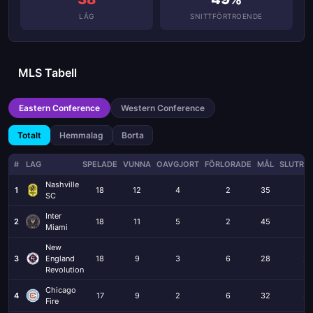
LÅG
SNITTFÖRTROENDE
MLS Tabell
Eastern Conference
Western Conference
Totalt
Hemmalag
Borta
#
LAG
SPELADE
VUNNA
OAVGJORT
FÖRLORADE
MÅL
SLUTRES
Nashville
1
18
12
4
2
35
14
SC
Inter
2
18
11
5
2
45
32
Miami
New
3
England
18
9
3
6
28
23
Revolution
Chicago
4
17
9
2
6
32
23
Fire