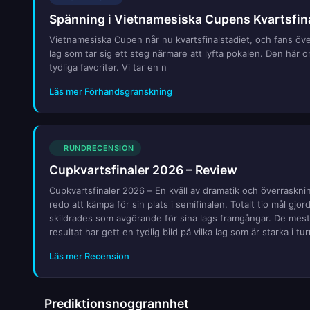
Spänning i Vietnamesiska Cupens Kvartsfin
Vietnamesiska Cupen når nu kvartsfinalstadiet, och fans öv
lag som tar sig ett steg närmare att lyfta pokalen. Den hä
tydliga favoriter. Vi tar en n
Läs mer Förhandsgranskning
RUNDRECENSION
Cupkvartsfinaler 2026 – Review
Cupkvartsfinaler 2026 – En kväll av dramatik och överraskning
redo att kämpa för sin plats i semifinalen. Totalt tio mål gj
skildrades som avgörande för sina lags framgångar. De mes
resultat har gett en tydlig bild på vilka lag som är starka i 
några säkra favoriter. Nu väntar semifinalerna, där den stor
Läs mer Recension
Prediktionsnoggrannhet