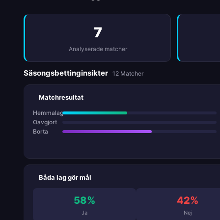
7
Analyserade matcher
Säsongsbettinginsikter
12 Matcher
Matchresultat
Hemmalag
Oavgjort
Borta
Båda lag gör mål
58%
42%
Ja
Nej