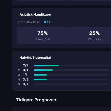
Asiatisk Handikapp
Snittmålskillnad:
-0.17
75%
25%
Close (0-1)
Win by 2+
Halvtid/Slutresultat
2/2
1
X/1
2
1/1
3
X/2
4
X/X
5
Tidigare Prognoser