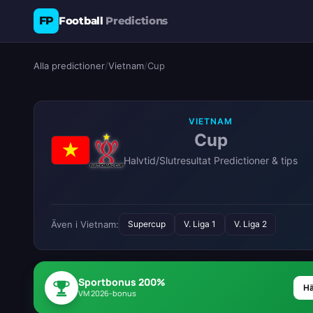
FP
Football
Predictions
Alla predictioner
/
Vietnam
/
Cup
VIETNAM
Cup
Halvtid/Slutresultat Predictioner & tips
Även i Vietnam:
Supercup
V. Liga 1
V. Liga 2
Sportbonus 200%
H
VM 2026-bonus