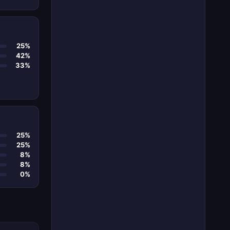
25%
42%
33%
25%
25%
8%
8%
0%