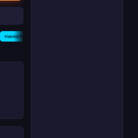
Halvtid/Slutresultat
Korrekt Resultat
Hörnor
Kort
Mål