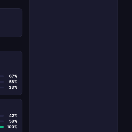
67%
58%
33%
42%
58%
100%