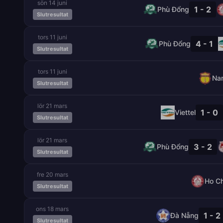
sön 14 juni
1 - 2
Phù Đổng
Slutresultat
tors 11 juni
4 - 1
Phù Đổng
Slutresultat
tors 11 juni
Na
Slutresultat
lör 21 mars
1 - 0
Viettel
Slutresultat
lör 21 mars
3 - 2
Phù Đổng
Slutresultat
fre 20 mars
Ho Ch
Slutresultat
ons 18 mars
1 - 2
Đà Nẵng
Slutresultat