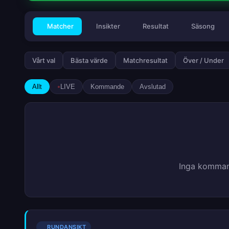
Matcher
Insikter
Resultat
Säsong
Vårt val
Bästa värde
Matchresultat
Över / Under
Allt
LIVE
Kommande
Avslutad
Inga komman
RUNDANSIKT