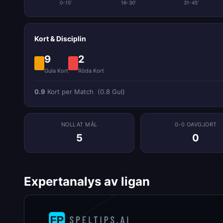
0-15'
16-30'
31-45'
Kort & Disciplin
9
2
Gula Kort
Röda Kort
0.9
Kort per Match
(0.8 Gul)
NOLLAT ​​MÅL
0-0 OAVGJORT
5
0
Expertanalys av ligan