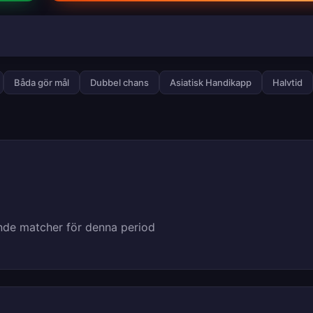
Båda gör mål
Dubbel chans
Asiatisk Handikapp
Halvtid
de matcher för denna period