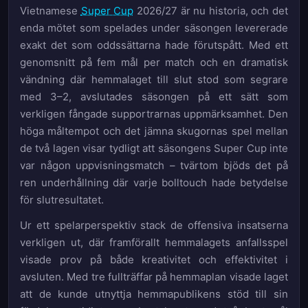
Vietnamese
Super Cup
2026/27 är nu historia, och det
enda mötet som spelades under säsongen levererade
exakt det som oddssättarna hade förutspått. Med ett
genomsnitt på fem mål per match och en dramatisk
vändning där hemmalaget till slut stod som segrare
med 3–2, avslutades säsongen på ett sätt som
verkligen fångade supportrarnas uppmärksamhet. Den
höga måltempot och det jämna skugornas spel mellan
de två lagen visar tydligt att säsongens Super Cup inte
var någon uppvisningsmatch – tvärtom bjöds det på
ren underhållning där varje bolltouch hade betydelse
för slutresultatet.
Ur ett spelarperspektiv stack de offensiva insatserna
verkligen ut, där framförallt hemmalagets anfallsspel
visade prov på både kreativitet och effektivitet i
avsluten. Med tre fullträffar på hemmaplan visade laget
att de kunde utnyttja hemmapublikens stöd till sin