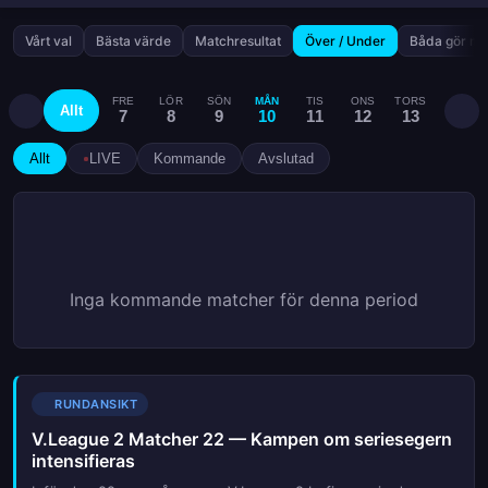
Vårt val
Bästa värde
Matchresultat
Över / Under
Båda gör må
FRE
LÖR
SÖN
MÅN
TIS
ONS
TORS
FRE
Allt
7
8
9
10
11
12
13
14
Allt
LIVE
Kommande
Avslutad
Inga kommande matcher för denna period
RUNDANSIKT
V.League 2 Matcher 22 — Kampen om seriesegern
intensifieras