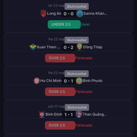
lör 23 maj
Slutresultat
0 - 0
Long An
Sanna Khánh Hòa
UNDER 2.5
Vann
fre 22 maj
Slutresultat
0 - 2
Xuan Thien Phu Tho
Đồng Tháp
ÖVER 2.5
Förlorade
fre 22 maj
Slutresultat
0 - 1
Ho Chi Minh
Bình Phước
ÖVER 2.5
Förlorade
sön 17 maj
Slutresultat
1 - 1
Bình Định
Than Quảng Ninh
ÖVER 2.5
Förlorade