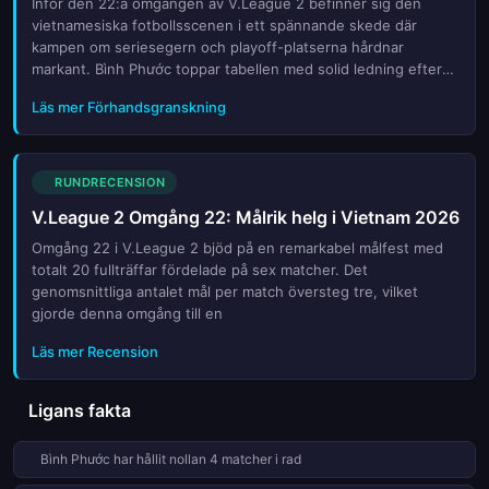
Inför den 22:a omgången av V.League 2 befinner sig den
vietnamesiska fotbollsscenen i ett spännande skede där
kampen om seriesegern och playoff-platserna hårdnar
markant. Bình Phước toppar tabellen med solid ledning efter
en imponerande säsong, men Bắc Ninh ligger endast fem
Läs mer Förhandsgranskning
poäng bakom och har v...
RUNDRECENSION
V.League 2 Omgång 22: Målrik helg i Vietnam 2026
Omgång 22 i V.League 2 bjöd på en remarkabel målfest med
totalt 20 fullträffar fördelade på sex matcher. Det
genomsnittliga antalet mål per match översteg tre, vilket
gjorde denna omgång till en
Läs mer Recension
Ligans fakta
Bình Phước har hållit nollan 4 matcher i rad