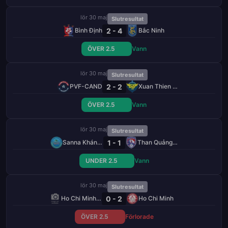
lör 30 maj
Slutresultat
2 - 4
Bình Định
Bắc Ninh
ÖVER 2.5
Vann
lör 30 maj
Slutresultat
2 - 2
PVF-CAND
Xuan Thien Phu Tho
ÖVER 2.5
Vann
lör 30 maj
Slutresultat
1 - 1
Sanna Khánh Hòa
Than Quảng Ninh
UNDER 2.5
Vann
lör 30 maj
Slutresultat
0 - 2
Ho Chi Minh City II
Ho Chi Minh
ÖVER 2.5
Förlorade