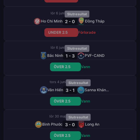
lör 6 juni
Slutresultat
2 - 0
Ho Chi Minh
Đồng Tháp
UNDER 2.5
Förlorade
lör 6 juni
Slutresultat
1 - 3
Bắc Ninh
PVF-CAND
ÖVER 2.5
Vann
tors 4 juni
Slutresultat
3 - 1
Văn Hiến
Sanna Khánh Hòa
ÖVER 2.5
Vann
lör 30 maj
Slutresultat
3 - 0
Bình Phước
Long An
ÖVER 2.5
Vann