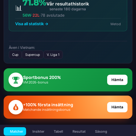
71.8%
Vår resultathistorik
📊
senaste 180 dagarna
56W
·
22L
·
78 avslutade
Visa all statistik →
Metod
Även i Vietnam:
Cup
Supercup
V. Liga 1
Sportbonus 200%
Hämta
VM 2026-bonus
+100% första insättning
Hämta
Matchande insättningsbonus
Matcher
Insikter
Tabell
Resultat
Säsong