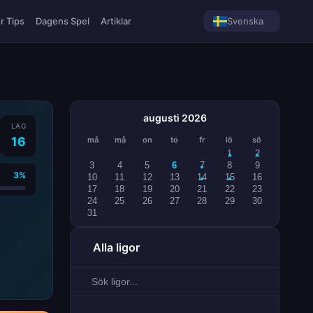
r Tips
Dagens Spel
Artiklar
Svenska
augusti 2026
LAG
16
må
må
on
to
fr
lö
sö
1
2
3
4
5
6
7
8
9
3%
10
11
12
13
14
15
16
17
18
19
20
21
22
23
24
25
26
27
28
29
30
31
Alla ligor