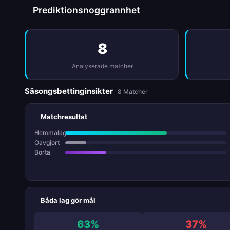
Prediktionsnoggrannhet
8
Analyserade matcher
Säsongsbettinginsikter
8 Matcher
Matchresultat
Hemmalag
Oavgjort
Borta
Båda lag gör mål
63%
37%