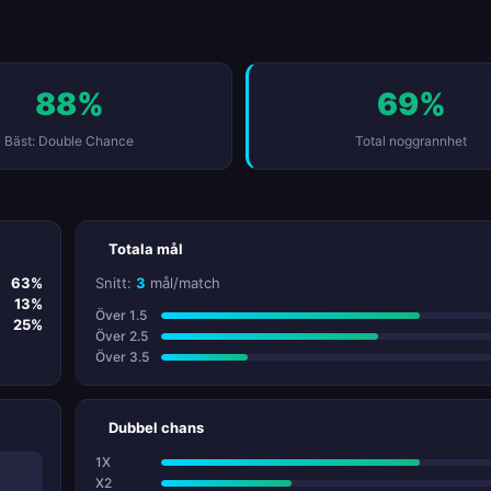
88%
69%
Bäst: Double Chance
Total noggrannhet
Totala mål
63%
Snitt:
3
mål/match
13%
Över 1.5
25%
Över 2.5
Över 3.5
Dubbel chans
1X
X2