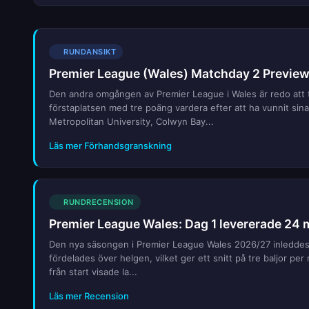
RUNDANSIKT
Premier League (Wales) Matchday 2 Previe
Den andra omgången av Premier League i Wales är redo att ta 
förstaplatsen med tre poäng vardera efter att ha vunnit si
Metropolitan University, Colwyn Bay...
Läs mer Förhandsgranskning
RUNDRECENSION
Premier League Wales: Dag 1 levererade 24 må
Den nya säsongen i Premier League Wales 2026/27 inleddes 
fördelades över helgen, vilket ger ett snitt på tre baljor p
från start visade la...
Läs mer Recension