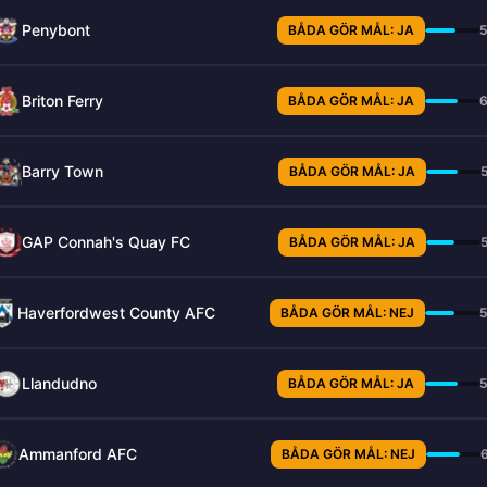
Penybont
BÅDA GÖR MÅL: JA
Briton Ferry
BÅDA GÖR MÅL: JA
Barry Town
BÅDA GÖR MÅL: JA
GAP Connah's Quay FC
BÅDA GÖR MÅL: JA
Haverfordwest County AFC
BÅDA GÖR MÅL: NEJ
Llandudno
BÅDA GÖR MÅL: JA
Ammanford AFC
BÅDA GÖR MÅL: NEJ