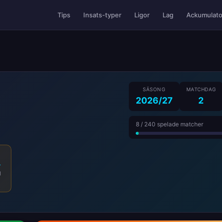
Ackumulato
Tips
Insats-typer
Ligor
Lag
SÄSONG
MATCHDAG
2026/27
2
8 / 240 spelade matcher
→
d