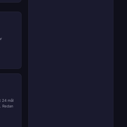
ar
t 24 mål
t. Redan