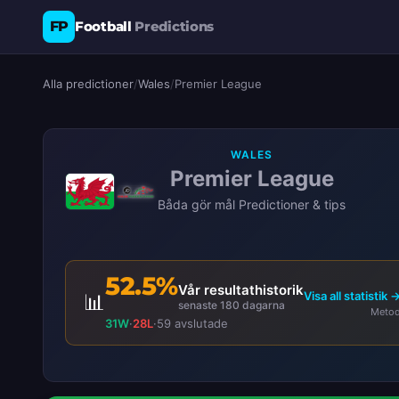
FP
Football
Predictions
Alla predictioner
/
Wales
/
Premier League
WALES
Premier League
Båda gör mål Predictioner & tips
52.5%
Vår resultathistorik
Visa all statistik 
📊
senaste 180 dagarna
Meto
31W
·
28L
·
59 avslutade