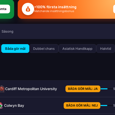
+100% första insättning
ämta
Matchande insättningsbonus
Säsong
Båda gör mål
Dubbel chans
Asiatisk Handikapp
Halvtid
Cardiff Metropolitan University
BÅDA GÖR MÅL: JA
Colwyn Bay
BÅDA GÖR MÅL: NEJ