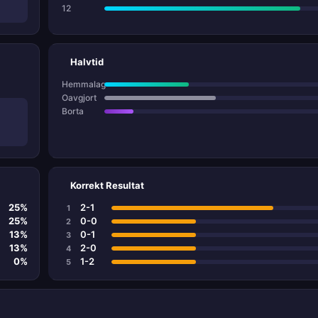
12
Halvtid
Hemmalag
Oavgjort
Borta
Korrekt Resultat
25%
2-1
1
25%
0-0
2
13%
0-1
3
13%
2-0
4
0%
1-2
5