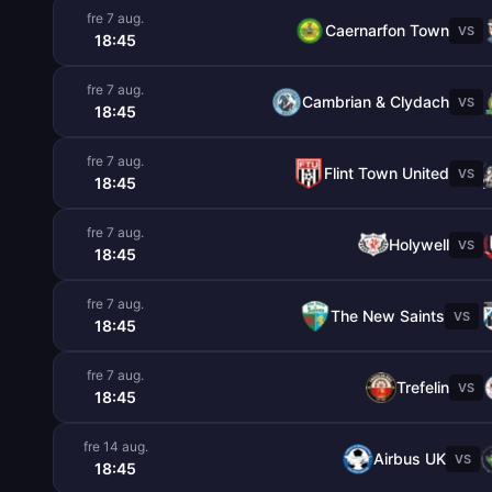
fre 7 aug.
Caernarfon Town
VS
18:45
fre 7 aug.
Cambrian & Clydach
VS
18:45
fre 7 aug.
Flint Town United
VS
18:45
fre 7 aug.
Holywell
VS
18:45
fre 7 aug.
The New Saints
VS
18:45
fre 7 aug.
Trefelin
VS
18:45
fre 14 aug.
Airbus UK
VS
18:45