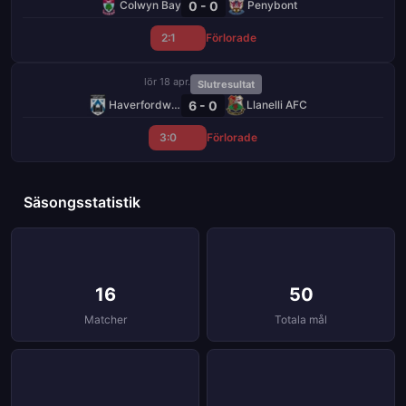
0 - 0
Colwyn Bay
Penybont
2:1
Förlorade
lör 18 apr.
Slutresultat
6 - 0
Haverfordwest County AFC
Llanelli AFC
3:0
Förlorade
Säsongsstatistik
16
50
Matcher
Totala mål