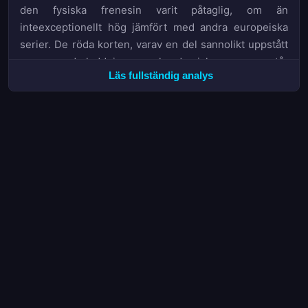
den fysiska frenesin varit påtaglig, om än
inteexceptionellt hög jämfört med andra europeiska
serier. De röda korten, varav en del sannolikt uppstått
genom andraladdning, speglar de risker som uppstår
Läs fullständig analys
när lag pressar för resultat i jämna möten.
Fördelningen mellan målrika och målsnåla matcher
fördelade sig relativt jämnt över säsongen, vilket
skapade goda förutsättningar för både O/U-spelare och
de som sökte value i BTTS-marknaden.
The New
Saints
dominans i toppen av tabellen sammanföll inte
med någon dramatisk målskillnadsmässig övervikt –
istället var det den samlade stabiliteten över 33
matcher som avgjorde titeln. Längst ned i tabellen
kämpade
Bala Town
,
Flint Town United
och
Llanelli
AFC
med betydligt snävare marginaler, där varje poäng
visade sig avgörande för att undvika de nedre
platserna.