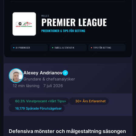
Alexey Andrianov
✓
Grundare & chefsanalytiker
12 min läsning
7 juli 2026
60.3% Vinstprocent «Vårt Tips»
30+ Års Erfarenhet
16,179 Spårade Förutsägelser
Defensiva mönster och målgestaltning säsongen