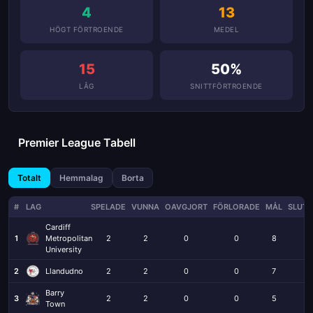
4
13
HÖGT FÖRTROENDE
MEDEL
15
50%
LÅG
SNITTFÖRTROENDE
Premier League Tabell
Totalt
Hemmalag
Borta
#
LAG
SPELADE
VUNNA
OAVGJORT
FÖRLORADE
MÅL
SLUTR
Cardiff
1
Metropolitan
2
2
0
0
8
University
2
Llandudno
2
2
0
0
7
Barry
3
2
2
0
0
5
Town