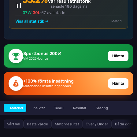
Vår resultathistorik
📊
senaste 180 dagarna
37W
·
30L
·
67 avslutade
Visa all statistik →
Metod
Sportbonus 200%
Hämta
VM 2026-bonus
+100% första insättning
Hämta
Matchande insättningsbonus
Matcher
Insikter
Tabell
Resultat
Säsong
Vårt val
Bästa värde
Matchresultat
Över / Under
Båda gör må