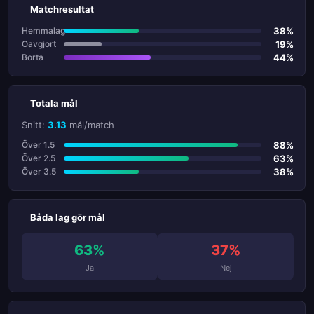
Matchresultat
38%
Hemmalag
19%
Oavgjort
44%
Borta
Totala mål
Snitt:
3.13
mål/match
88%
Över 1.5
63%
Över 2.5
38%
Över 3.5
Båda lag gör mål
63%
37%
Ja
Nej