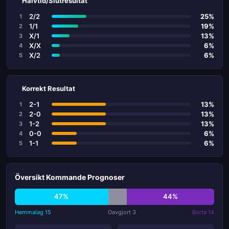
Halvtid/Slutresultat
2/2
25%
1
1/1
19%
2
X/1
13%
3
X/X
6%
4
X/2
6%
5
Korrekt Resultat
2-1
13%
1
2-0
13%
2
1-2
13%
3
0-0
6%
4
1-1
6%
5
Översikt Kommande Prognoser
47%
44%
Hemmalag 15
Oavgjort 3
Borta 14