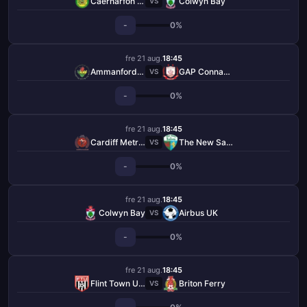
Caernarfon Town
Colwyn Bay
VS
-
0%
fre 21 aug.
18:45
Ammanford AFC
GAP Connah's Quay FC
VS
-
0%
fre 21 aug.
18:45
Cardiff Metropolitan University
The New Saints
VS
-
0%
fre 21 aug.
18:45
Colwyn Bay
Airbus UK
VS
-
0%
fre 21 aug.
18:45
Flint Town United
Briton Ferry
VS