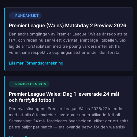
RUNDANSIKT
Premier League (Wales) Matchday 2 Preview 2026
Den andra omgången av Premier League i Wales är redo att ta
fart, och redan nu ser vi ett oväntat jämnt läge i tabellen. Sex
lag delar förstaplatsen med tre poäng vardera efter att ha
vunnit sina respektive öppningsmatcher under den första
spelomgången. Cardiff Metropolitan University, Colwyn Bay...
Läs mer Förhandsgranskning
RUNDRECENSION
Premier League Wales: Dag 1 levererade 24 mål
och fartfylld fotboll
Den nya säsongen i Premier League Wales 2026/27 inleddes
med att alla åtta matcher levererade underhållande fotboll.
Sammanlagt 24 mål fördelades över helgen, vilket ger ett snitt
på tre baljor per match — ett lovande betyg för den walesiska
fotbollens attraktionskraft. Redan från start visade la...