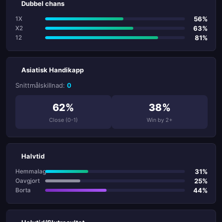
Dubbel chans
56%
1X
63%
X2
81%
12
Asiatisk Handikapp
Snittmålskillnad:
0
62%
38%
Close (0-1)
Win by 2+
Halvtid
31%
Hemmalag
25%
Oavgjort
44%
Borta