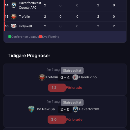
Haverfordwest
14
2
0
0
2
0
County AFC
15
Trefelin
2
0
0
2
0
16
Holywell
2
0
0
2
2
Conference League
Kvalificering
Tidigare Prognoser
fre 7 aug.
Slutresultat
0 - 4
Trefelin
Llandudno
1:2
Förlorade
fre 7 aug.
Slutresultat
2 - 0
The New Saints
Haverfordwest County AFC
3:0
Förlorade