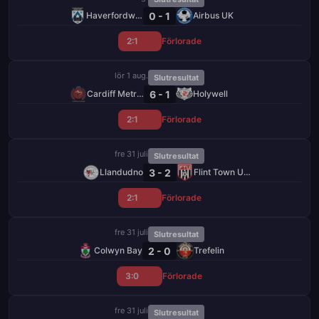
0 - 1
Haverfordwest County AFC
Airbus UK
2:1
Förlorade
lör 1 aug.
Slutresultat
6 - 1
Cardiff Metropolitan University
Holywell
2:1
Förlorade
fre 31 juli
Slutresultat
3 - 2
Llandudno
Flint Town United
2:1
Förlorade
fre 31 juli
Slutresultat
2 - 0
Colwyn Bay
Trefelin
3:0
Förlorade
fre 31 juli
Slutresultat