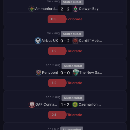
fre 7 aug.
Slutresultat
2 - 2
Ammanford AFC
Colwyn Bay
0:3
Förlorade
fre 7 aug.
Slutresultat
0 - 2
Airbus UK
Cardiff Metropolitan University
1:2
Förlorade
sön 2 aug.
Slutresultat
0 - 0
Penybont
The New Saints
1:2
Förlorade
sön 2 aug.
Slutresultat
1 - 2
GAP Connah's Quay FC
Caernarfon Town
2:1
Förlorade
lör 1 aug.
Slutresultat