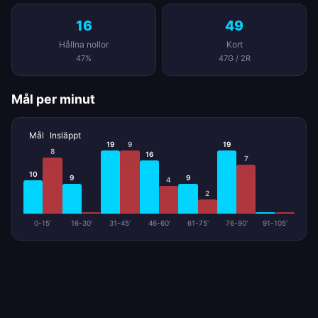
16
49
Hållna nollor
Kort
47%
47G / 2R
Mål per minut
Mål
Insläppt
19
9
19
8
16
7
10
9
9
4
2
0-15'
16-30'
31-45'
46-60'
61-75'
76-90'
91-105'