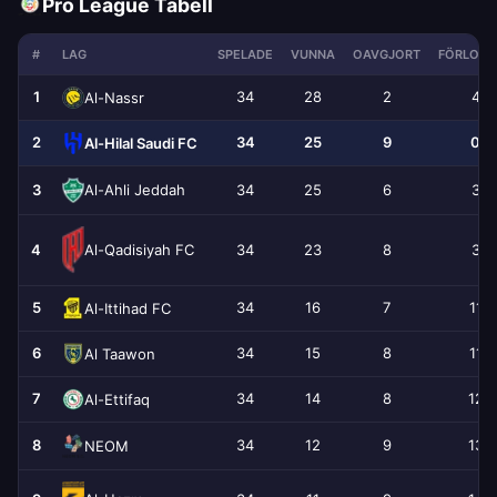
Pro League Tabell
#
LAG
SPELADE
VUNNA
OAVGJORT
FÖRLORA
1
34
28
2
4
Al-Nassr
2
34
25
9
0
Al-Hilal Saudi FC
Al-Ahli Jeddah
3
34
25
6
3
Al-Qadisiyah FC
4
34
23
8
3
5
34
16
7
11
Al-Ittihad FC
6
34
15
8
11
Al Taawon
7
34
14
8
12
Al-Ettifaq
8
34
12
9
13
NEOM