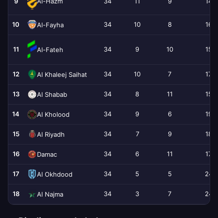
9
34
11
9
14
Al-Hazm
10
34
10
8
16
Al-Fayha
11
34
9
10
15
Al-Fateh
12
34
10
7
17
Al Khaleej Saihat
13
34
8
11
15
Al Shabab
14
34
9
6
19
Al Kholood
15
34
7
9
18
Al Riyadh
16
34
6
11
17
Damac
17
34
5
5
24
Al Okhdood
18
34
3
7
24
Al Najma