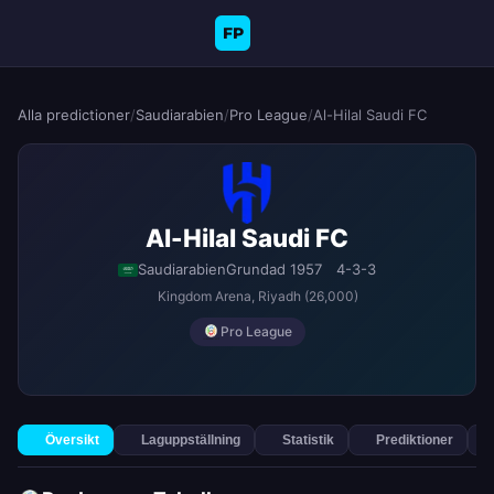
FP
Alla predictioner
/
Saudiarabien
/
Pro League
/
Al-Hilal Saudi FC
Al-Hilal Saudi FC
Saudiarabien
Grundad 1957
4-3-3
Kingdom Arena
, Riyadh
(26,000)
Pro League
Översikt
Laguppställning
Statistik
Prediktioner