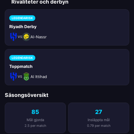
Rivaliteter och derbyn
LEGENDARISK
Riyadh Derby
Al-Nassr
VS
LEGENDARISK
Toppmatch
Al Ittihad
VS
Säsongsöversikt
85
27
Mål gjorda
Insläppta mål
2.5 per match
0.79 per match