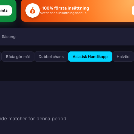
+100% första insättning
ämta
Matchande insättningsbonus
Säsong
Båda gör mål
Dubbel chans
Asiatisk Handikapp
Halvtid
de matcher för denna period