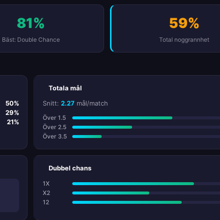
81%
59%
Bäst: Double Chance
Total noggrannhet
Totala mål
50%
Snitt:
2.27
mål/match
29%
Över 1.5
21%
Över 2.5
Över 3.5
Dubbel chans
1X
X2
12