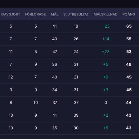
OAVGJORT
FÖRLORADE
MÅL
SLUTRESULTAT
MÅLSKILLNAD
POÄNG
5
5
41
18
+23
65
7
7
40
26
+14
55
11
5
47
24
+23
53
7
9
36
31
+5
49
12
7
40
31
+9
45
9
9
34
31
+3
45
8
10
37
37
0
44
10
9
41
39
+2
43
10
9
35
30
+5
43