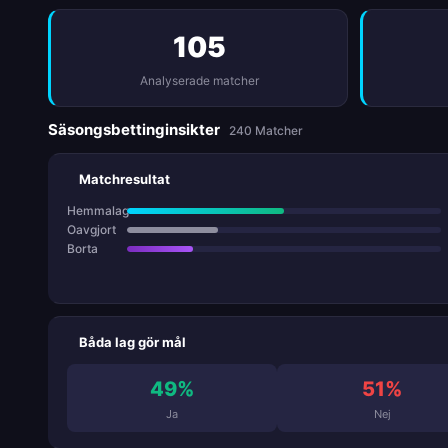
105
Analyserade matcher
Säsongsbettinginsikter
240 Matcher
Matchresultat
Hemmalag
Oavgjort
Borta
Båda lag gör mål
49%
51%
Ja
Nej