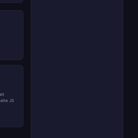
att
atte JS