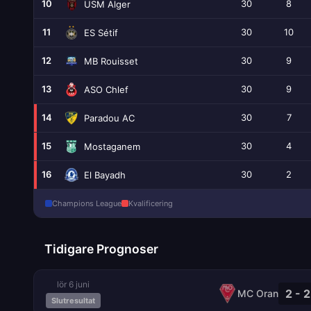
10
30
8
USM Alger
11
30
10
ES Sétif
12
30
9
MB Rouisset
13
30
9
ASO Chlef
14
30
7
Paradou AC
15
30
4
Mostaganem
16
30
2
El Bayadh
Champions League
Kvalificering
Tidigare Prognoser
lör 6 juni
2 - 2
MC Oran
Slutresultat