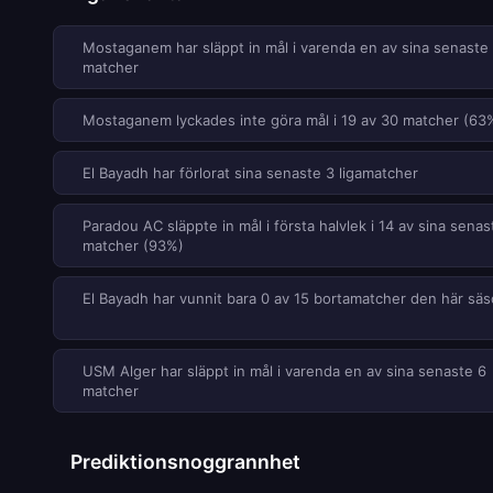
Mostaganem har släppt in mål i varenda en av sina senaste
matcher
Mostaganem lyckades inte göra mål i 19 av 30 matcher (63
El Bayadh har förlorat sina senaste 3 ligamatcher
Paradou AC släppte in mål i första halvlek i 14 av sina senas
matcher (93%)
El Bayadh har vunnit bara 0 av 15 bortamatcher den här sä
USM Alger har släppt in mål i varenda en av sina senaste 6
matcher
Prediktionsnoggrannhet