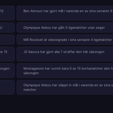
 12
Ben Aknoun har gjort mål i varenda en av sina senaste 
%)
Olympique Akbou har gått 5 ligamatcher utan seger
MB Rouisset är obesegrade i sina senaste 4 ligamatcher
te 15
JS Saoura har gjort alla 7 straffar den här säsongen
songen
Mostaganem har vunnit bara 0 av 15 bortamatcher den h
säsongen
Olympique Akbou har släppt in mål i varenda en av sina 
matcher