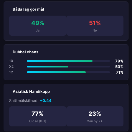
Båda lag gör mål
49%
51%
Ja
Nej
Dubbel chans
79%
1X
50%
X2
71%
12
Asiatisk Handikapp
Snittmålskillnad:
+0.44
77%
23%
Close (0-1)
Win by 2+