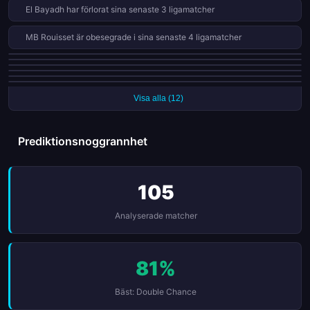
El Bayadh har förlorat sina senaste 3 ligamatcher
MB Rouisset är obesegrade i sina senaste 4 ligamatcher
Paradou AC släppte in mål i första halvlek i 14 av sina senaste 15 matcher
JS Saoura har gjort alla 7 straffar den här säsongen
(93%)
El Bayadh har vunnit bara 0 av 15 bortamatcher den här säsongen
Mostaganem har vunnit bara 0 av 15 bortamatcher den här säsongen
USM Alger har släppt in mål i varenda en av sina senaste 6 matcher
Olympique Akbou har släppt in mål i varenda en av sina senaste 6
matcher
Visa alla (12)
Prediktionsnoggrannhet
105
Analyserade matcher
81%
Bäst: Double Chance