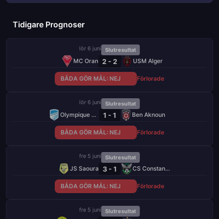
Tidigare Prognoser
lör 6 juni
Slutresultat
2 - 2
MC Oran
USM Alger
BÅDA GÖR MÅL: NEJ
Förlorade
lör 6 juni
Slutresultat
1 - 1
Olympique Akbou
Ben Aknoun
BÅDA GÖR MÅL: NEJ
Förlorade
fre 5 juni
Slutresultat
3 - 1
JS Saoura
CS Constantine
BÅDA GÖR MÅL: NEJ
Förlorade
fre 5 juni
Slutresultat