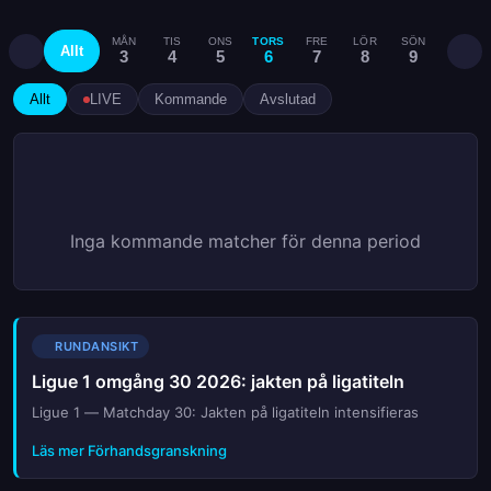
MÅN
TIS
ONS
TORS
FRE
LÖR
SÖN
MÅN
Allt
3
4
5
6
7
8
9
10
Allt
LIVE
Kommande
Avslutad
Inga kommande matcher för denna period
RUNDANSIKT
Ligue 1 omgång 30 2026: jakten på ligatiteln
Ligue 1 — Matchday 30: Jakten på ligatiteln intensifieras
Läs mer Förhandsgranskning