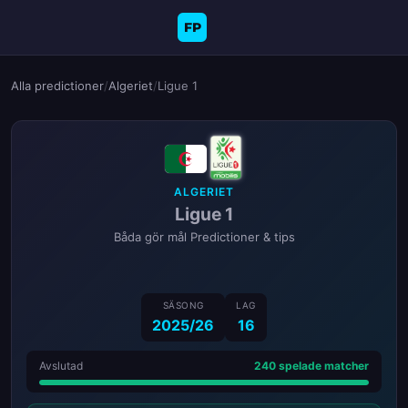
FP
Alla predictioner
/
Algeriet
/
Ligue 1
ALGERIET
Ligue 1
Båda gör mål Predictioner & tips
SÄSONG
LAG
2025/26
16
Avslutad
240 spelade matcher